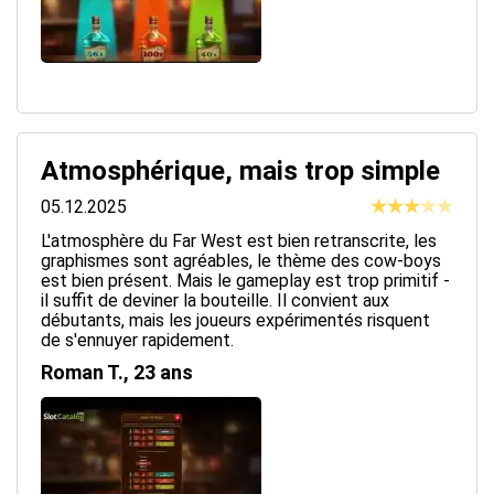
Atmosphérique, mais trop simple
05.12.2025
L'atmosphère du Far West est bien retranscrite, les
graphismes sont agréables, le thème des cow-boys
est bien présent. Mais le gameplay est trop primitif -
il suffit de deviner la bouteille. Il convient aux
débutants, mais les joueurs expérimentés risquent
de s'ennuyer rapidement.
Roman T., 23 ans