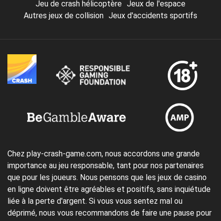
Jeu de crash hélicoptère
Jeux de l'espace
Autres jeux de collision
Jeux d'accidents sportifs
Chez play-crash-game.com, nous accordons une grande
importance au jeu responsable, tant pour nos partenaires
que pour les joueurs. Nous pensons que les jeux de casino
en ligne doivent être agréables et positifs, sans inquiétude
liée à la perte d'argent. Si vous vous sentez mal ou
déprimé, nous vous recommandons de faire une pause pour