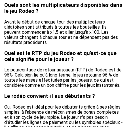
Quels sont les multiplicateurs disponibles dans
le jeu Rodeo ?
Avant le début de chaque tour, des multiplicateurs
aléatoires sont attribués à toutes les bouteilles. Ils
peuvent commencer à x1,5 et aller jusqu'à x100. Les
valeurs changent à chaque tour et ne dépendent pas des
résultats précédents.
Quel est le RTP du jeu Rodeo et qu'est-ce que
cela signifie pour le joueur ?
Le pourcentage de retour au joueur (RTP) de Rodeo est de
96%. Cela signifie qu'à long terme, le jeu retourne 96 % de
toutes les mises effectuées par les joueurs, ce qui est
considéré comme un bon chiffre pour les jeux instantanés.
Le rodéo convient-il aux débutants ?
Oui, Rodeo est idéal pour les débutants grâce à ses règles
simples, à l'absence de mécanismes de bonus complexes
et à son cycle de jeu rapide. Le joueur n'a pas besoin
d'étudier les lignes de paiement ou les symboles spéciaux -