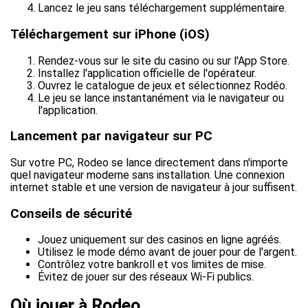
Lancez le jeu sans téléchargement supplémentaire.
Téléchargement sur iPhone (iOS)
Rendez-vous sur le site du casino ou sur l'App Store.
Installez l'application officielle de l'opérateur.
Ouvrez le catalogue de jeux et sélectionnez Rodéo.
Le jeu se lance instantanément via le navigateur ou
l'application.
Lancement par navigateur sur PC
Sur votre PC, Rodeo se lance directement dans n'importe
quel navigateur moderne sans installation. Une connexion
internet stable et une version de navigateur à jour suffisent.
Conseils de sécurité
Jouez uniquement sur des casinos en ligne agréés.
Utilisez le mode démo avant de jouer pour de l'argent.
Contrôlez votre bankroll et vos limites de mise.
Évitez de jouer sur des réseaux Wi-Fi publics.
Où jouer à Rodeo