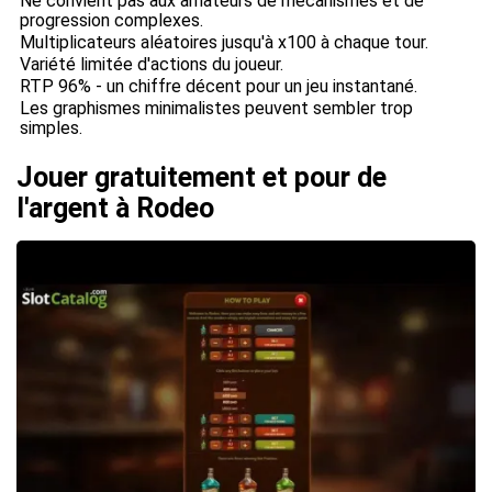
Ne convient pas aux amateurs de mécanismes et de
progression complexes.
Multiplicateurs aléatoires jusqu'à x100 à chaque tour.
Variété limitée d'actions du joueur.
RTP 96% - un chiffre décent pour un jeu instantané.
Les graphismes minimalistes peuvent sembler trop
simples.
Jouer gratuitement et pour de
l'argent à Rodeo