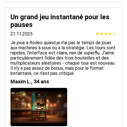
Un grand jeu instantané pour les
pauses
21.11.2025
Je joue à Rodeo quand je n'ai pas le temps de jouer
aux machines à sous ou à la stratégie. Les tours sont
rapides, l'interface est claire, rien de superflu. J'aime
particulièrement l'idée des trois bouteilles et des
multiplicateurs aléatoires - chaque tour est nouveau.
Il n'y a pas assez de bonus, mais pour le format
instantané, ce n'est pas critique.
Maxim L., 34 ans