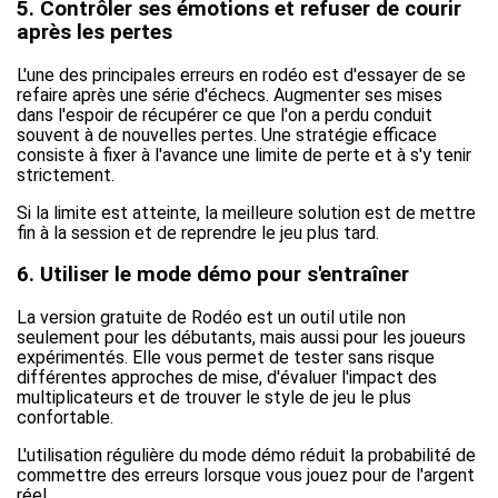
5. Contrôler ses émotions et refuser de courir
après les pertes
L'une des principales erreurs en rodéo est d'essayer de se
refaire après une série d'échecs. Augmenter ses mises
dans l'espoir de récupérer ce que l'on a perdu conduit
souvent à de nouvelles pertes. Une stratégie efficace
consiste à fixer à l'avance une limite de perte et à s'y tenir
strictement.
Si la limite est atteinte, la meilleure solution est de mettre
fin à la session et de reprendre le jeu plus tard.
6. Utiliser le mode démo pour s'entraîner
La version gratuite de Rodéo est un outil utile non
seulement pour les débutants, mais aussi pour les joueurs
expérimentés. Elle vous permet de tester sans risque
différentes approches de mise, d'évaluer l'impact des
multiplicateurs et de trouver le style de jeu le plus
confortable.
L'utilisation régulière du mode démo réduit la probabilité de
commettre des erreurs lorsque vous jouez pour de l'argent
réel.