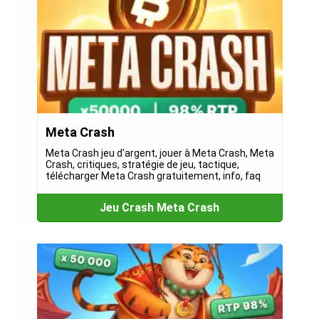
Meta Crash
Meta Crash jeu d'argent, jouer à Meta Crash, Meta
Crash, critiques, stratégie de jeu, tactique,
télécharger Meta Crash gratuitement, info, faq
Jeu Crash Meta Crash