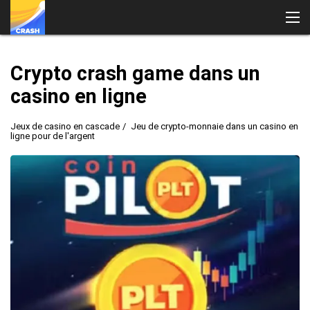
Crypto crash game dans un
casino en ligne
Jeux de casino en cascade
Jeu de crypto-monnaie dans un casino en
ligne pour de l'argent
Jeux de casino en ligne Crash
Jouer au casino en ligne