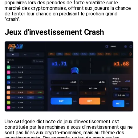
populaires lors des périodes de forte volatilité sur le
marché des cryptomonnaies, offrant aux joueurs la chance
de tenter leur chance en prédisant le prochain grand
"crash".
Jeux d'investissement Crash
Une catégorie distincte de jeux d'investissement est
constituée par les machines à sous d'investissement qui ne
sont pas liées aux crypto-monnaies, mais au thème des