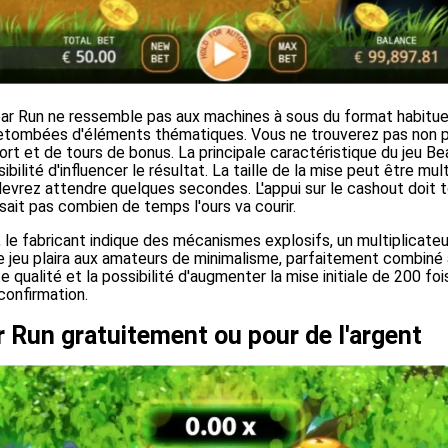
ar Run ne ressemble pas aux machines à sous du format habituel. I
retombées d'éléments thématiques. Vous ne trouverez pas non p
sort et de tours de bonus. La principale caractéristique du jeu Be
sibilité d'influencer le résultat. La taille de la mise peut être mult
devrez attendre quelques secondes. L'appui sur le cashout doit t
 sait pas combien de temps l'ours va courir.
, le fabricant indique des mécanismes explosifs, un multiplicate
 jeu plaira aux amateurs de minimalisme, parfaitement combiné
 qualité et la possibilité d'augmenter la mise initiale de 200 fo
confirmation.
r Run gratuitement ou pour de l'argent