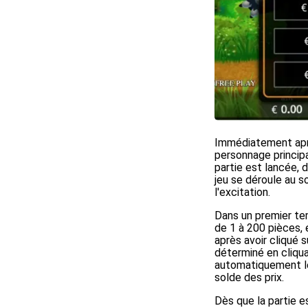
Immédiatement après
personnage principa
partie est lancée, 
jeu se déroule au 
l'excitation.
Dans un premier tem
de 1 à 200 pièces,
après avoir cliqué 
déterminé en cliquan
automatiquement les
solde des prix.
Dès que la partie es