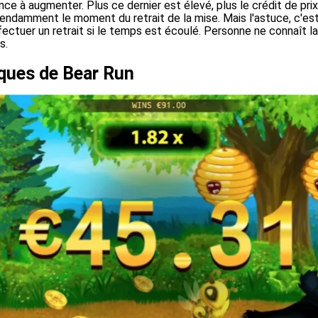
e à augmenter. Plus ce dernier est élevé, plus le crédit de prix
pendamment le moment du retrait de la mise. Mais l'astuce, c'es
fectuer un retrait si le temps est écoulé. Personne ne connaît l
s.
iques de Bear Run