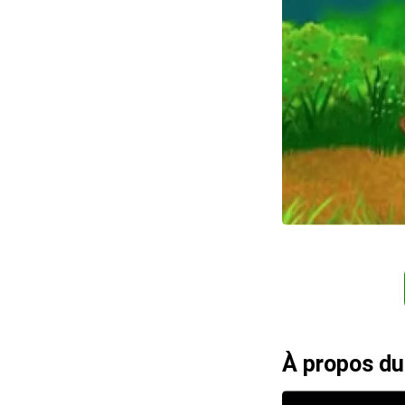
À propos du