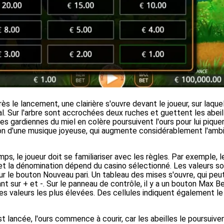
 le lancement, une clairière s'ouvre devant le joueur, sur laquel
l. Sur l'arbre sont accrochées deux ruches et guettent les abeil
des gardiennes du miel en colère poursuivent l'ours pour lui pique
son d'une musique joyeuse, qui augmente considérablement l'amb
ps, le joueur doit se familiariser avec les règles. Par exemple, l
 et la dénomination dépend du casino sélectionné. Les valeurs s
sur le bouton Nouveau pari. Un tableau des mises s'ouvre, qui pe
t sur + et -. Sur le panneau de contrôle, il y a un bouton Max Bet
 valeurs les plus élevées. Des cellules indiquent également le 
t lancée, l'ours commence à courir, car les abeilles le poursuive