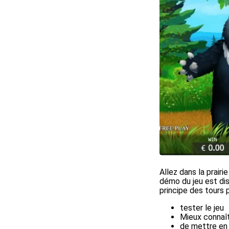
Allez dans la prairi
démo du jeu est dis
principe des tours 
tester le jeu
Mieux connaît
de mettre en