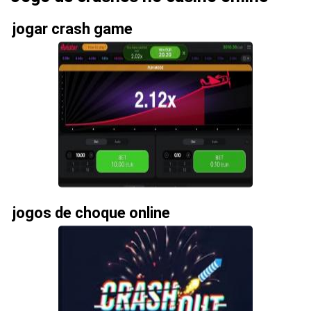
jogar crash game
jogos de choque online