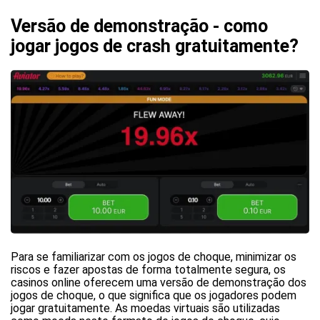
Versão de demonstração - como
jogar jogos de crash gratuitamente?
Para se familiarizar com os jogos de choque, minimizar os
riscos e fazer apostas de forma totalmente segura, os
casinos online oferecem uma versão de demonstração dos
jogos de choque, o que significa que os jogadores podem
jogar gratuitamente. As moedas virtuais são utilizadas