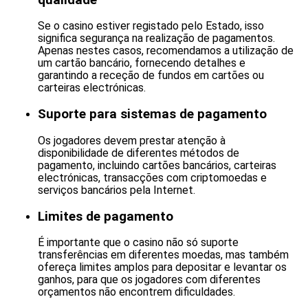
Se o casino estiver registado pelo Estado, isso
significa segurança na realização de pagamentos.
Apenas nestes casos, recomendamos a utilização de
um cartão bancário, fornecendo detalhes e
garantindo a receção de fundos em cartões ou
carteiras electrónicas.
Suporte para sistemas de pagamento
Os jogadores devem prestar atenção à
disponibilidade de diferentes métodos de
pagamento, incluindo cartões bancários, carteiras
electrónicas, transacções com criptomoedas e
serviços bancários pela Internet.
Limites de pagamento
É importante que o casino não só suporte
transferências em diferentes moedas, mas também
ofereça limites amplos para depositar e levantar os
ganhos, para que os jogadores com diferentes
orçamentos não encontrem dificuldades.