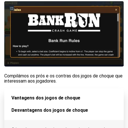
Compilámos os prós e os contras dos jogos de choque que
interessam aos jogadores.
Vantagens dos jogos de choque
Desvantagens dos jogos de choque