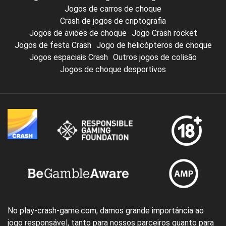
Jogos de carros de choque
Crash de jogos de criptografia
Jogos de aviões de choque
Jogo Crash rocket
Jogos de festa Crash
Jogo de helicópteros de choque
Jogos espaciais Crash
Outros jogos de colisão
Jogos de choque desportivos
No play-crash-game.com, damos grande importância ao
jogo responsável, tanto para nossos parceiros quanto para