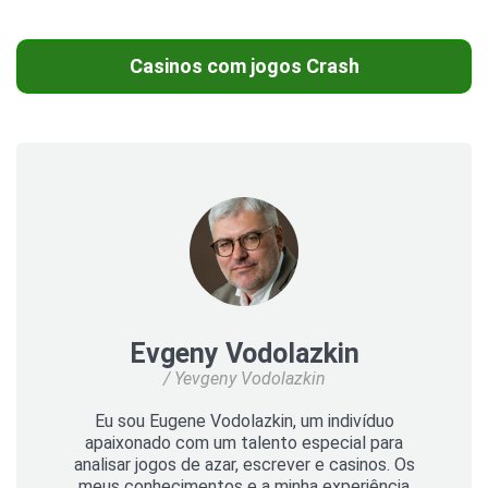
Casinos com jogos Crash
Evgeny Vodolazkin
/ Yevgeny Vodolazkin
Eu sou Eugene Vodolazkin, um indivíduo
apaixonado com um talento especial para
analisar jogos de azar, escrever e casinos. Os
meus conhecimentos e a minha experiência