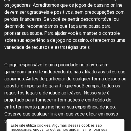
os jogadores. Acreditamos que os jogos de cassino online
devem ser agradáveis e positivos, sem preocupações com
perdas financeiras. Se você se sentir desconfortável ou
deprimido, recomendamos que faça uma pausa para
priorizar sua saúde. Para ajudar você a manter o controle
sobre sua experiência de jogo no cassino, oferecemos uma
variedade de recursos e estratégias úteis.
O jogo responsável é uma prioridade no play-crash-
game.com, um site independente não afiliado aos sites que
apoiamos. Antes de participar de qualquer forma de jogo ou
aposta, é importante garantir que você cumpra todos os
requisitos legais e de idade aplicáveis. Nosso site é
projetado para fornecer informações e conteúdo de
entretenimento para melhorar sua experiência de jogo.
Observe que qualquer link em que você clicar em nosso
site irá redirecioná-lo para as páginas correspondentes.
Este site utiliza cookies. Algumas dessas cookies são
necessárias, enquanto outras nos ajudam a melhorar sua