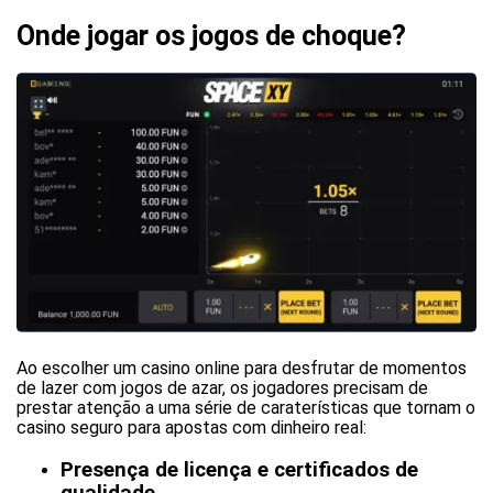
Onde jogar os jogos de choque?
Ao escolher um casino online para desfrutar de momentos
de lazer com jogos de azar, os jogadores precisam de
prestar atenção a uma série de caraterísticas que tornam o
casino seguro para apostas com dinheiro real:
Presença de licença e certificados de
qualidade