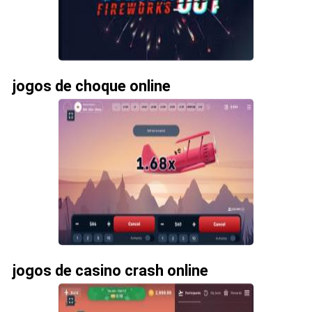
jogos de choque online
jogos de casino crash online