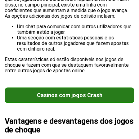
disso, no campo principal, existe uma linha com
coeficientes que aumentam à medida que o jogo avança.
As opções adicionais dos jogos de colisão incluem:
Um chat para comunicar com outros utilizadores que
também estão a jogar.
Uma secção com estatísticas pessoais e os
resultados de outros jogadores que fazem apostas
com dinheiro real.
Estas caraterísticas só estão disponíveis nos jogos de
choque e fazem com que se destaquem favoravelmente
entre outros jogos de apostas online.
Casinos com jogos Crash
Vantagens e desvantagens dos jogos
de choque