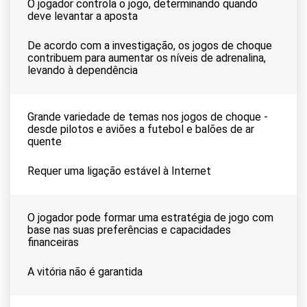
O jogador controla o jogo, determinando quando
deve levantar a aposta
De acordo com a investigação, os jogos de choque
contribuem para aumentar os níveis de adrenalina,
levando à dependência
Grande variedade de temas nos jogos de choque -
desde pilotos e aviões a futebol e balões de ar
quente
Requer uma ligação estável à Internet
O jogador pode formar uma estratégia de jogo com
base nas suas preferências e capacidades
financeiras
A vitória não é garantida