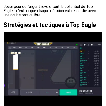
Jouer pour de l'argent révèle tout le potentiel de Top
Eagle - c'est ici que chaque décision est ressentie avec
une acuité particulière.
Stratégies et tactiques à Top Eagle