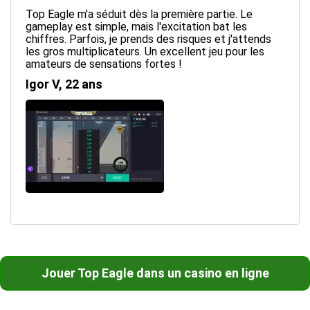
Top Eagle m'a séduit dès la première partie. Le
gameplay est simple, mais l'excitation bat les
chiffres. Parfois, je prends des risques et j'attends
les gros multiplicateurs. Un excellent jeu pour les
amateurs de sensations fortes !
Igor V, 22 ans
Jouer Top Eagle dans un casino en ligne