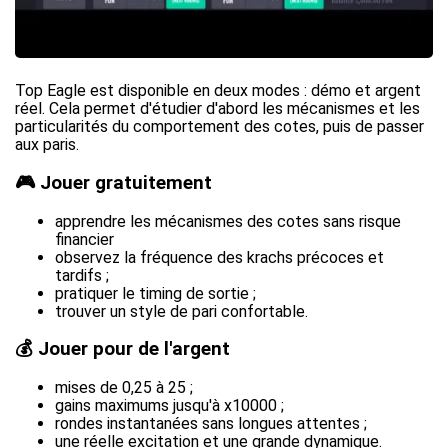
Top Eagle est disponible en deux modes : démo et argent
réel. Cela permet d'étudier d'abord les mécanismes et les
particularités du comportement des cotes, puis de passer
aux paris.
🎮 Jouer gratuitement
apprendre les mécanismes des cotes sans risque
financier
observez la fréquence des krachs précoces et
tardifs ;
pratiquer le timing de sortie ;
trouver un style de pari confortable.
💰 Jouer pour de l'argent
mises de 0,25 à 25 ;
gains maximums jusqu'à x10000 ;
rondes instantanées sans longues attentes ;
une réelle excitation et une grande dynamique.