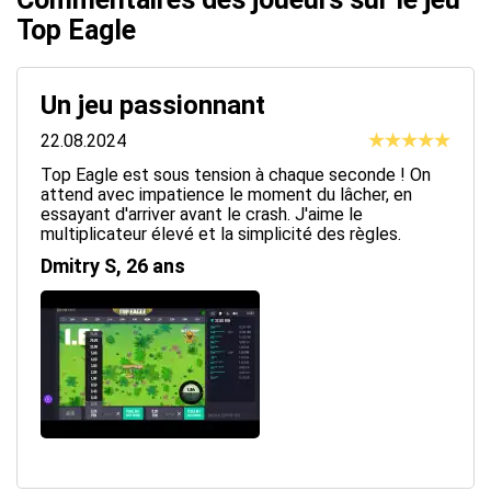
Top Eagle
Un jeu passionnant
22.08.2024
Top Eagle est sous tension à chaque seconde ! On
attend avec impatience le moment du lâcher, en
essayant d'arriver avant le crash. J'aime le
multiplicateur élevé et la simplicité des règles.
Dmitry S, 26 ans