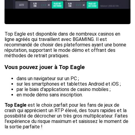
Top Eagle est disponible dans de nombreux casinos en
ligne agréés qui travaillent avec BGAMING. Il est
recommandé de choisir des plateformes ayant une bonne
réputation, supportant le mode démo et offrant des
méthodes de retrait pratiques.
Vous pouvez jouer à Top Eagle
dans un navigateur sur un PC ;
sur les smartphones et tablettes Android et iOS ;
par le biais d'applications de casino mobiles ;
en mode démo sans inscription.
Top Eagle
est le choix parfait pour les fans de jeux de
crash qui apprécient un RTP élevé, des tours rapides et la
possibilité de décrocher un très gros multiplicateur. Faites
l'expérience du risque maximum et saisissez le moment de
la sortie parfaite !