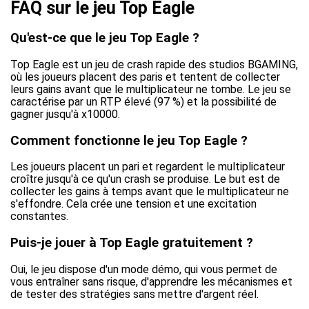
FAQ sur le jeu Top Eagle
Qu'est-ce que le jeu Top Eagle ?
Top Eagle est un jeu de crash rapide des studios BGAMING,
où les joueurs placent des paris et tentent de collecter
leurs gains avant que le multiplicateur ne tombe. Le jeu se
caractérise par un RTP élevé (97 %) et la possibilité de
gagner jusqu'à x10000.
Comment fonctionne le jeu Top Eagle ?
Les joueurs placent un pari et regardent le multiplicateur
croître jusqu'à ce qu'un crash se produise. Le but est de
collecter les gains à temps avant que le multiplicateur ne
s'effondre. Cela crée une tension et une excitation
constantes.
Puis-je jouer à Top Eagle gratuitement ?
Oui, le jeu dispose d'un mode démo, qui vous permet de
vous entraîner sans risque, d'apprendre les mécanismes et
de tester des stratégies sans mettre d'argent réel.