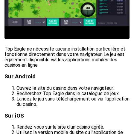
Top Eagle ne nécessite aucune installation particulière et
fonctionne directement dans votre navigateur. Le jeu est
également disponible via les applications mobiles des
casinos en ligne.
Sur Android
Ouvrez le site du casino dans votre navigateur.
Recherchez Top Eagle dans le catalogue de jeux.
Lancez le jeu sans téléchargement ou via l'application
du casino.
Sur iOS
Rendez-vous sur le site d'un casino agréé.
Utilisez la version mobile du site ou l'application de