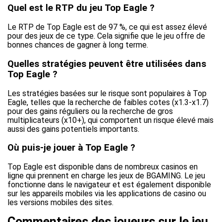
Quel est le RTP du jeu Top Eagle ?
Le RTP de Top Eagle est de 97 %, ce qui est assez élevé
pour des jeux de ce type. Cela signifie que le jeu offre de
bonnes chances de gagner à long terme.
Quelles stratégies peuvent être utilisées dans
Top Eagle ?
Les stratégies basées sur le risque sont populaires à Top
Eagle, telles que la recherche de faibles cotes (x1.3-x1.7)
pour des gains réguliers ou la recherche de gros
multiplicateurs (x10+), qui comportent un risque élevé mais
aussi des gains potentiels importants.
Où puis-je jouer à Top Eagle ?
Top Eagle est disponible dans de nombreux casinos en
ligne qui prennent en charge les jeux de BGAMING. Le jeu
fonctionne dans le navigateur et est également disponible
sur les appareils mobiles via les applications de casino ou
les versions mobiles des sites.
Commentaires des joueurs sur le jeu