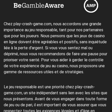
Chez play-crash-game.com, nous accordons une grande
importance au jeu responsable, tant pour nos partenaires
que pour les joueurs. Nous pensons que les jeux de casino
en ligne doivent être agréables et positifs, sans inquiétude
liée à la perte d'argent. Si vous vous sentez mal ou
déprimé, nous vous recommandons de faire une pause pour
prioriser votre santé. Pour vous aider à garder le contrôle
de votre expérience de jeu au casino, nous proposons une
gamme de ressources utiles et de stratégies.
Le jeu responsable est une priorité chez play-crash-
game.com, un site indépendant sans lien avec les sites que
nous présentons. Avant de vous engager dans toute forme
de jeu ou de pari, il est important de vous assurer que vous
respectez toutes les exigences légales et d'âge en