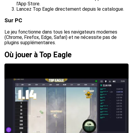
l'App Store.
Lancez Top Eagle directement depuis le catalogue.
Sur PC
Le jeu fonctionne dans tous les navigateurs modernes
(Chrome, Firefox, Edge, Safari) et ne nécessite pas de
plugins supplémentaires.
Où jouer à Top Eagle