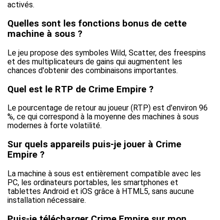
activés.
Quelles sont les fonctions bonus de cette
machine à sous ?
Le jeu propose des symboles Wild, Scatter, des freespins
et des multiplicateurs de gains qui augmentent les
chances d'obtenir des combinaisons importantes.
Quel est le RTP de Crime Empire ?
Le pourcentage de retour au joueur (RTP) est d'environ 96
%, ce qui correspond à la moyenne des machines à sous
modernes à forte volatilité.
Sur quels appareils puis-je jouer à Crime
Empire ?
La machine à sous est entièrement compatible avec les
PC, les ordinateurs portables, les smartphones et
tablettes Android et iOS grâce à HTML5, sans aucune
installation nécessaire.
Puis-je télécharger Crime Empire sur mon