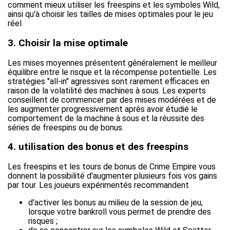
comment mieux utiliser les freespins et les symboles Wild,
ainsi qu'à choisir les tailles de mises optimales pour le jeu
réel.
3. Choisir la mise optimale
Les mises moyennes présentent généralement le meilleur
équilibre entre le risque et la récompense potentielle. Les
stratégies "all-in" agressives sont rarement efficaces en
raison de la volatilité des machines à sous. Les experts
conseillent de commencer par des mises modérées et de
les augmenter progressivement après avoir étudié le
comportement de la machine à sous et la réussite des
séries de freespins ou de bonus.
4. utilisation des bonus et des freespins
Les freespins et les tours de bonus de Crime Empire vous
donnent la possibilité d'augmenter plusieurs fois vos gains
par tour. Les joueurs expérimentés recommandent
d'activer les bonus au milieu de la session de jeu,
lorsque votre bankroll vous permet de prendre des
risques ;