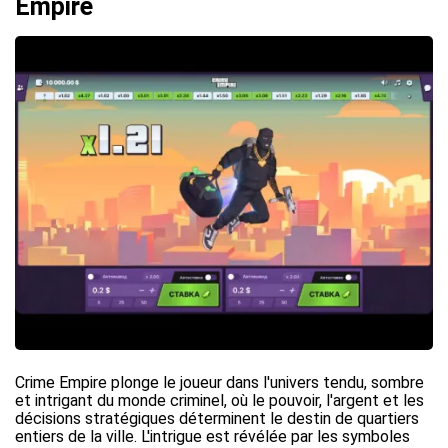
Empire
Crime Empire plonge le joueur dans l'univers tendu, sombre
et intrigant du monde criminel, où le pouvoir, l'argent et les
décisions stratégiques déterminent le destin de quartiers
entiers de la ville. L'intrigue est révélée par les symboles