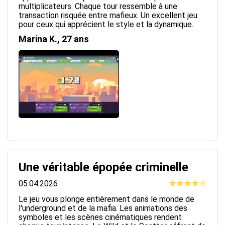
multiplicateurs. Chaque tour ressemble à une
transaction risquée entre mafieux. Un excellent jeu
pour ceux qui apprécient le style et la dynamique.
Marina K., 27 ans
Une véritable épopée criminelle
05.04.2026
Le jeu vous plonge entièrement dans le monde de
l'underground et de la mafia. Les animations des
symboles et les scènes cinématiques rendent