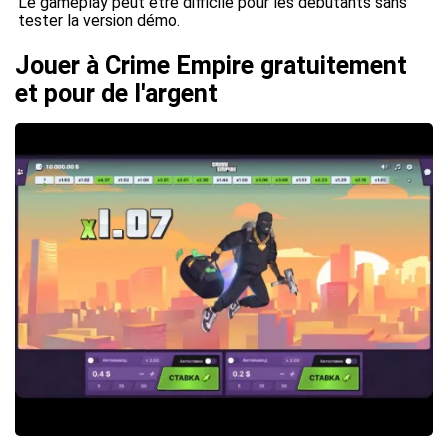
Le gameplay peut être difficile pour les débutants sans
tester la version démo.
Jouer à Crime Empire gratuitement
et pour de l'argent