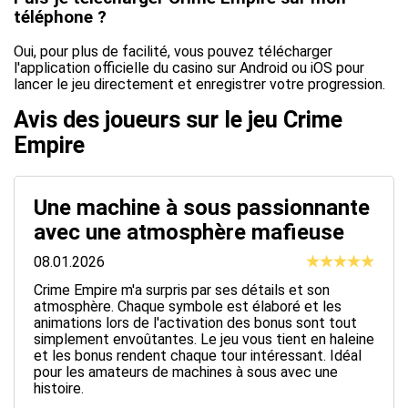
téléphone ?
Oui, pour plus de facilité, vous pouvez télécharger
l'application officielle du casino sur Android ou iOS pour
lancer le jeu directement et enregistrer votre progression.
Avis des joueurs sur le jeu Crime
Empire
Une machine à sous passionnante
avec une atmosphère mafieuse
08.01.2026
Crime Empire m'a surpris par ses détails et son
atmosphère. Chaque symbole est élaboré et les
animations lors de l'activation des bonus sont tout
simplement envoûtantes. Le jeu vous tient en haleine
et les bonus rendent chaque tour intéressant. Idéal
pour les amateurs de machines à sous avec une
histoire.