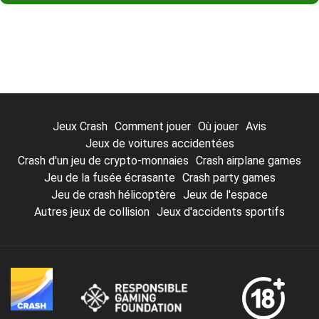
Jeux Crash
Comment jouer
Où jouer
Avis
Jeux de voitures accidentées
Crash d'un jeu de crypto-monnaies
Crash airplane games
Jeu de la fusée écrasante
Crash party games
Jeu de crash hélicoptère
Jeux de l'espace
Autres jeux de collision
Jeux d'accidents sportifs