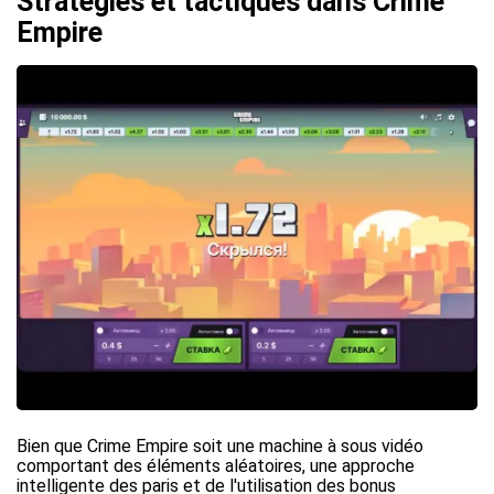
Stratégies et tactiques dans Crime
Empire
Bien que Crime Empire soit une machine à sous vidéo
comportant des éléments aléatoires, une approche
intelligente des paris et de l'utilisation des bonus