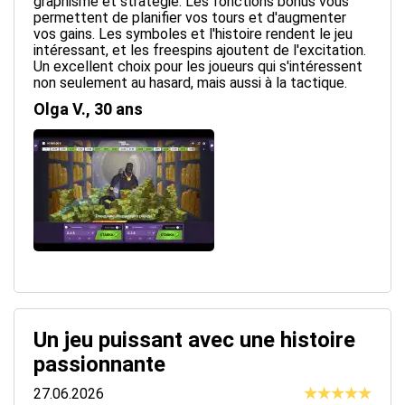
graphisme et stratégie. Les fonctions bonus vous
permettent de planifier vos tours et d'augmenter
vos gains. Les symboles et l'histoire rendent le jeu
intéressant, et les freespins ajoutent de l'excitation.
Un excellent choix pour les joueurs qui s'intéressent
non seulement au hasard, mais aussi à la tactique.
Olga V., 30 ans
Un jeu puissant avec une histoire
passionnante
27.06.2026