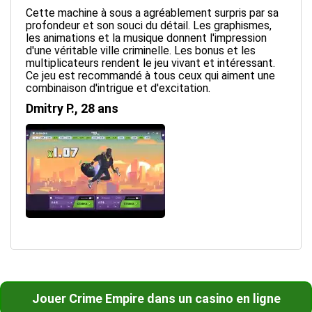
Cette machine à sous a agréablement surpris par sa
profondeur et son souci du détail. Les graphismes,
les animations et la musique donnent l'impression
d'une véritable ville criminelle. Les bonus et les
multiplicateurs rendent le jeu vivant et intéressant.
Ce jeu est recommandé à tous ceux qui aiment une
combinaison d'intrigue et d'excitation.
Dmitry P., 28 ans
Jouer Crime Empire dans un casino en ligne