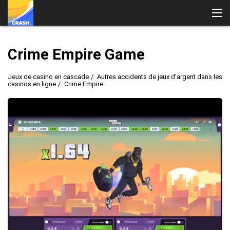
Crime Empire Game
Jeux de casino en cascade
Autres accidents de jeux d'argent dans les
casinos en ligne
Crime Empire
Jeux de casino en ligne Crash
Jouer au casino en ligne