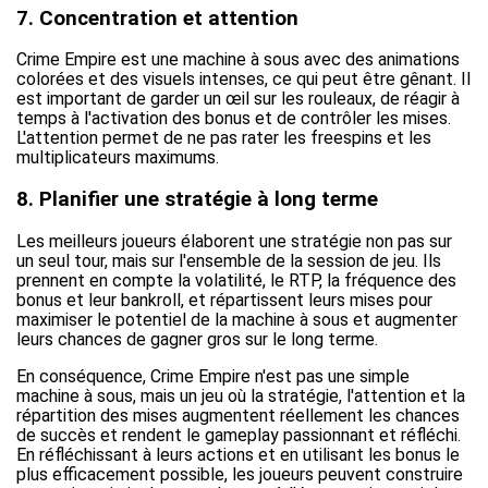
7. Concentration et attention
Crime Empire est une machine à sous avec des animations
colorées et des visuels intenses, ce qui peut être gênant. Il
est important de garder un œil sur les rouleaux, de réagir à
temps à l'activation des bonus et de contrôler les mises.
L'attention permet de ne pas rater les freespins et les
multiplicateurs maximums.
8. Planifier une stratégie à long terme
Les meilleurs joueurs élaborent une stratégie non pas sur
un seul tour, mais sur l'ensemble de la session de jeu. Ils
prennent en compte la volatilité, le RTP, la fréquence des
bonus et leur bankroll, et répartissent leurs mises pour
maximiser le potentiel de la machine à sous et augmenter
leurs chances de gagner gros sur le long terme.
En conséquence, Crime Empire n'est pas une simple
machine à sous, mais un jeu où la stratégie, l'attention et la
répartition des mises augmentent réellement les chances
de succès et rendent le gameplay passionnant et réfléchi.
En réfléchissant à leurs actions et en utilisant les bonus le
plus efficacement possible, les joueurs peuvent construire