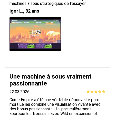
machines à sous stratégiques de l'essayer.
Igor L., 32 ans
Une machine à sous vraiment
passionnante
22.03.2026
Crime Empire a été une véritable découverte pour
moi ! Le jeu combine une visualisation vivante avec
des bonus passionnants. J'ai particulièrement
apprécié les freespins avec Wild en expansion et