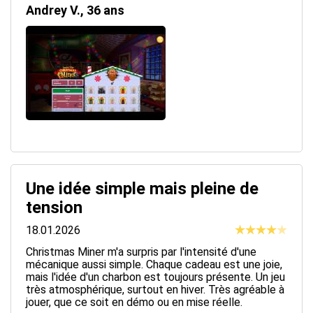
Andrey V., 36 ans
Une idée simple mais pleine de
tension
18.01.2026
Christmas Miner m'a surpris par l'intensité d'une
mécanique aussi simple. Chaque cadeau est une joie,
mais l'idée d'un charbon est toujours présente. Un jeu
très atmosphérique, surtout en hiver. Très agréable à
jouer, que ce soit en démo ou en mise réelle.