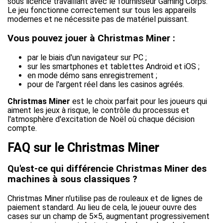
sous licence travaillant avec le fournisseur Gaming Corps.
Le jeu fonctionne correctement sur tous les appareils
modernes et ne nécessite pas de matériel puissant.
Vous pouvez jouer à Christmas Miner :
par le biais d'un navigateur sur PC ;
sur les smartphones et tablettes Android et iOS ;
en mode démo sans enregistrement ;
pour de l'argent réel dans les casinos agréés.
Christmas Miner
est le choix parfait pour les joueurs qui
aiment les jeux à risque, le contrôle du processus et
l'atmosphère d'excitation de Noël où chaque décision
compte.
FAQ sur le Christmas Miner
Qu'est-ce qui différencie Christmas Miner des
machines à sous classiques ?
Christmas Miner n'utilise pas de rouleaux et de lignes de
paiement standard. Au lieu de cela, le joueur ouvre des
cases sur un champ de 5×5, augmentant progressivement