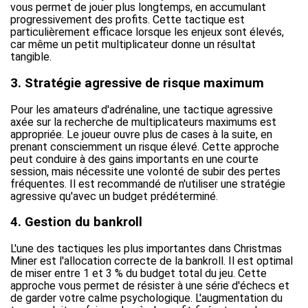
vous permet de jouer plus longtemps, en accumulant
progressivement des profits. Cette tactique est
particulièrement efficace lorsque les enjeux sont élevés,
car même un petit multiplicateur donne un résultat
tangible.
3. Stratégie agressive de risque maximum
Pour les amateurs d'adrénaline, une tactique agressive
axée sur la recherche de multiplicateurs maximums est
appropriée. Le joueur ouvre plus de cases à la suite, en
prenant consciemment un risque élevé. Cette approche
peut conduire à des gains importants en une courte
session, mais nécessite une volonté de subir des pertes
fréquentes. Il est recommandé de n'utiliser une stratégie
agressive qu'avec un budget prédéterminé.
4. Gestion du bankroll
L'une des tactiques les plus importantes dans Christmas
Miner est l'allocation correcte de la bankroll. Il est optimal
de miser entre 1 et 3 % du budget total du jeu. Cette
approche vous permet de résister à une série d'échecs et
de garder votre calme psychologique. L'augmentation du