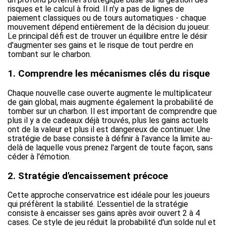
risques et le calcul à froid. Il n'y a pas de lignes de
paiement classiques ou de tours automatiques - chaque
mouvement dépend entièrement de la décision du joueur.
Le principal défi est de trouver un équilibre entre le désir
d'augmenter ses gains et le risque de tout perdre en
tombant sur le charbon.
1. Comprendre les mécanismes clés du risque
Chaque nouvelle case ouverte augmente le multiplicateur
de gain global, mais augmente également la probabilité de
tomber sur un charbon. Il est important de comprendre que
plus il y a de cadeaux déjà trouvés, plus les gains actuels
ont de la valeur et plus il est dangereux de continuer. Une
stratégie de base consiste à définir à l'avance la limite au-
delà de laquelle vous prenez l'argent de toute façon, sans
céder à l'émotion.
2. Stratégie d'encaissement précoce
Cette approche conservatrice est idéale pour les joueurs
qui préfèrent la stabilité. L'essentiel de la stratégie
consiste à encaisser ses gains après avoir ouvert 2 à 4
cases. Ce style de jeu réduit la probabilité d'un solde nul et