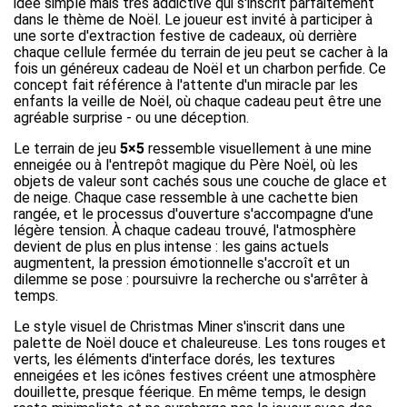
idée simple mais très addictive qui s'inscrit parfaitement
dans le thème de Noël. Le joueur est invité à participer à
une sorte d'extraction festive de cadeaux, où derrière
chaque cellule fermée du terrain de jeu peut se cacher à la
fois un généreux cadeau de Noël et un charbon perfide. Ce
concept fait référence à l'attente d'un miracle par les
enfants la veille de Noël, où chaque cadeau peut être une
agréable surprise - ou une déception.
Le terrain de jeu
5×5
ressemble visuellement à une mine
enneigée ou à l'entrepôt magique du Père Noël, où les
objets de valeur sont cachés sous une couche de glace et
de neige. Chaque case ressemble à une cachette bien
rangée, et le processus d'ouverture s'accompagne d'une
légère tension. À chaque cadeau trouvé, l'atmosphère
devient de plus en plus intense : les gains actuels
augmentent, la pression émotionnelle s'accroît et un
dilemme se pose : poursuivre la recherche ou s'arrêter à
temps.
Le style visuel de Christmas Miner s'inscrit dans une
palette de Noël douce et chaleureuse. Les tons rouges et
verts, les éléments d'interface dorés, les textures
enneigées et les icônes festives créent une atmosphère
douillette, presque féerique. En même temps, le design