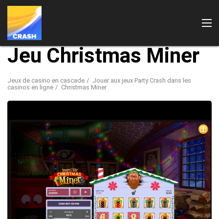
Jeu Christmas Miner
Jeux de casino en cascade
Jouer aux jeux Party Crash dans les
casinos en ligne
Christmas Miner
Jeux de casino en ligne Crash
Jouer au casino en ligne