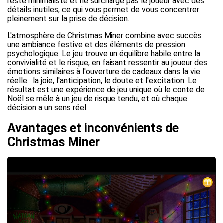
reste minimaliste et ne surcharge pas le joueur avec des
détails inutiles, ce qui vous permet de vous concentrer
pleinement sur la prise de décision.
L'atmosphère de Christmas Miner combine avec succès
une ambiance festive et des éléments de pression
psychologique. Le jeu trouve un équilibre habile entre la
convivialité et le risque, en faisant ressentir au joueur des
émotions similaires à l'ouverture de cadeaux dans la vie
réelle : la joie, l'anticipation, le doute et l'excitation. Le
résultat est une expérience de jeu unique où le conte de
Noël se mêle à un jeu de risque tendu, et où chaque
décision a un sens réel.
Avantages et inconvénients de
Christmas Miner