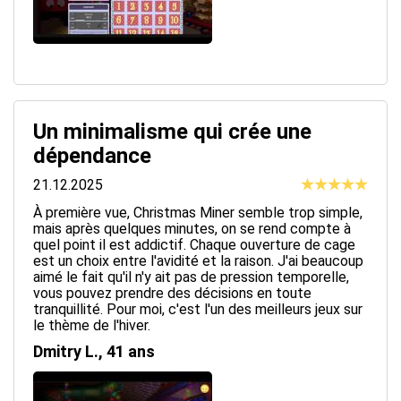
Un minimalisme qui crée une
dépendance
21.12.2025
À première vue, Christmas Miner semble trop simple,
mais après quelques minutes, on se rend compte à
quel point il est addictif. Chaque ouverture de cage
est un choix entre l'avidité et la raison. J'ai beaucoup
aimé le fait qu'il n'y ait pas de pression temporelle,
vous pouvez prendre des décisions en toute
tranquillité. Pour moi, c'est l'un des meilleurs jeux sur
le thème de l'hiver.
Dmitry L., 41 ans