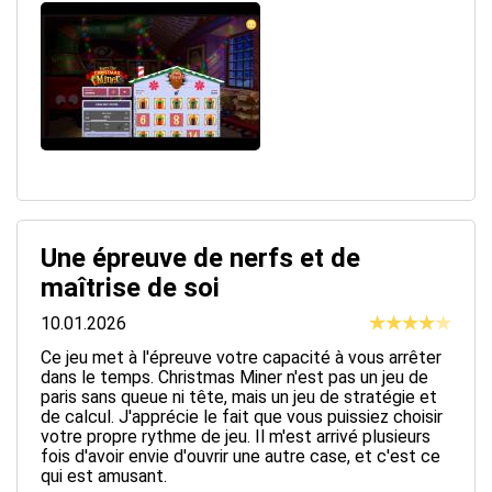
Une épreuve de nerfs et de
maîtrise de soi
10.01.2026
Ce jeu met à l'épreuve votre capacité à vous arrêter
dans le temps. Christmas Miner n'est pas un jeu de
paris sans queue ni tête, mais un jeu de stratégie et
de calcul. J'apprécie le fait que vous puissiez choisir
votre propre rythme de jeu. Il m'est arrivé plusieurs
fois d'avoir envie d'ouvrir une autre case, et c'est ce
qui est amusant.