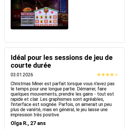
Idéal pour les sessions de jeu de
courte durée
03.01.2026
Christmas Miner est parfait lorsque vous n'avez pas
le temps pour une longue partie. Démarrer, faire
quelques mouvements, prendre les gains - tout est
rapide et clair. Les graphismes sont agréables,
l'interface est soignée. Parfois, on aimerait un peu
plus de variété, mais en général, le jeu laisse une
impression très positive.
Olga R., 27 ans