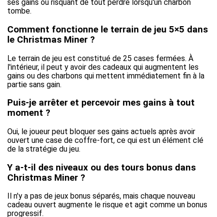
ses gains ou risquant de tout perdre lorsqu'un charbon
tombe.
Comment fonctionne le terrain de jeu 5×5 dans
le Christmas Miner ?
Le terrain de jeu est constitué de 25 cases fermées. À
l'intérieur, il peut y avoir des cadeaux qui augmentent les
gains ou des charbons qui mettent immédiatement fin à la
partie sans gain.
Puis-je arrêter et percevoir mes gains à tout
moment ?
Oui, le joueur peut bloquer ses gains actuels après avoir
ouvert une case de coffre-fort, ce qui est un élément clé
de la stratégie du jeu.
Y a-t-il des niveaux ou des tours bonus dans
Christmas Miner ?
Il n'y a pas de jeux bonus séparés, mais chaque nouveau
cadeau ouvert augmente le risque et agit comme un bonus
progressif.