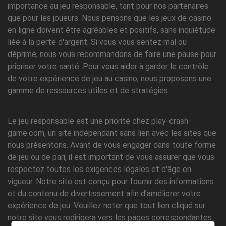
importance au jeu responsable, tant pour nos partenaires
que pour les joueurs. Nous pensons que les jeux de casino
en ligne doivent être agréables et positifs, sans inquiétude
liée à la perte d'argent. Si vous vous sentez mal ou
déprimé, nous vous recommandons de faire une pause pour
prioriser votre santé. Pour vous aider à garder le contrôle
de votre expérience de jeu au casino, nous proposons une
gamme de ressources utiles et de stratégies.
Le jeu responsable est une priorité chez play-crash-
game.com, un site indépendant sans lien avec les sites que
nous présentons. Avant de vous engager dans toute forme
de jeu ou de pari, il est important de vous assurer que vous
respectez toutes les exigences légales et d'âge en
vigueur. Notre site est conçu pour fournir des informations
et du contenu de divertissement afin d'améliorer votre
expérience de jeu. Veuillez noter que tout lien cliqué sur
notre site vous redirigera vers les pages correspondantes.