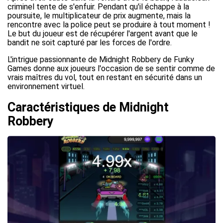
criminel tente de s'enfuir. Pendant qu'il échappe à la
poursuite, le multiplicateur de prix augmente, mais la
rencontre avec la police peut se produire à tout moment !
Le but du joueur est de récupérer l'argent avant que le
bandit ne soit capturé par les forces de l'ordre.
L'intrigue passionnante de Midnight Robbery de Funky
Games donne aux joueurs l'occasion de se sentir comme de
vrais maîtres du vol, tout en restant en sécurité dans un
environnement virtuel.
Caractéristiques de Midnight
Robbery