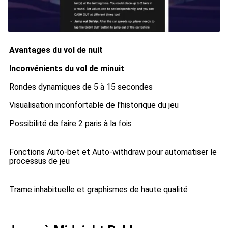
Avantages du vol de nuit
Inconvénients du vol de minuit
Rondes dynamiques de 5 à 15 secondes
Visualisation inconfortable de l'historique du jeu
Possibilité de faire 2 paris à la fois
Fonctions Auto-bet et Auto-withdraw pour automatiser le
processus de jeu
Trame inhabituelle et graphismes de haute qualité