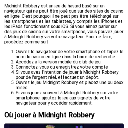
Midnight Robbery est un jeu de hasard basé sur un
navigateur qui ne peut être joué que sur des sites de casino
en ligne. C'est pourquoi il ne peut pas être téléchargé sur
les smartphones et les tablettes, y compris les iPhones et
les iPads fonctionnant sous iOS. Si vous aimez parier sur
des jeux de casino sur votre smartphone, vous pouvez jouer
à Midnight Robbery via votre navigateur. Pour ce faire,
procédez comme suit
Ouvrez le navigateur de votre smartphone et tapez le
nom du casino en ligne dans la barre de recherche.
Accédez à la version mobile du club de jeu.
Connectez-vous ou enregistrez votre compte
Si vous avez l'intention de jouer à Midnight Robbery
pour de l'argent réel, effectuez un dépôt.
Ouvrez le jeu Midnight Robbery et placez une ou deux
mises.
Si vous jouez souvent à Midnight Robbery sur votre
smartphone, ajoutez le jeu aux signets de votre
navigateur pour y accéder rapidement.
Où jouer à Midnight Robbery