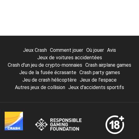
Jeux Crash
Comment jouer
Où jouer
Avis
Jeux de voitures accidentées
Crash d'un jeu de crypto-monnaies
Crash airplane games
Jeu de la fusée écrasante
Crash party games
Jeu de crash hélicoptère
Jeux de l'espace
Autres jeux de collision
Jeux d'accidents sportifs