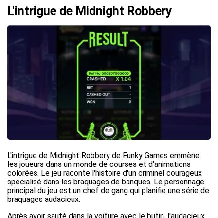
L'intrigue de Midnight Robbery
L'intrigue de Midnight Robbery de Funky Games emmène
les joueurs dans un monde de courses et d'animations
colorées. Le jeu raconte l'histoire d'un criminel courageux
spécialisé dans les braquages de banques. Le personnage
principal du jeu est un chef de gang qui planifie une série de
braquages audacieux.
Après avoir sauté dans la voiture avec le butin, l'audacieux