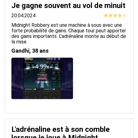
Je gagne souvent au vol de minuit
20.04.2024
Midnight Robbery est une machine à sous avec une
forte probabilité de gains. Chaque tour peut apporter
des gains importants. L'adrénaline monte au début de
la mise.
Gandhi, 38 ans
L'adrénaline est à son comble
lorsque je joue à Midnight