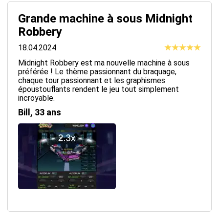
Grande machine à sous Midnight
Robbery
18.04.2024
Midnight Robbery est ma nouvelle machine à sous
préférée ! Le thème passionnant du braquage,
chaque tour passionnant et les graphismes
époustouflants rendent le jeu tout simplement
incroyable.
Bill, 33 ans