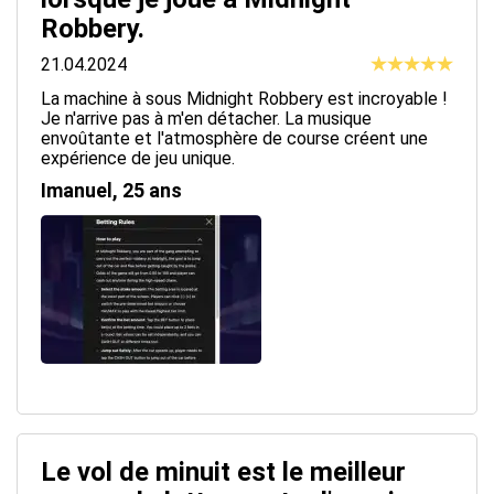
Robbery.
21.04.2024
La machine à sous Midnight Robbery est incroyable !
Je n'arrive pas à m'en détacher. La musique
envoûtante et l'atmosphère de course créent une
expérience de jeu unique.
Imanuel, 25 ans
Le vol de minuit est le meilleur