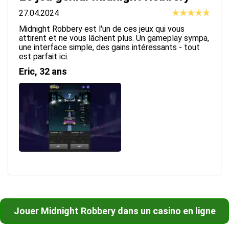
27.04.2024
Midnight Robbery est l'un de ces jeux qui vous
attirent et ne vous lâchent plus. Un gameplay sympa,
une interface simple, des gains intéressants - tout
est parfait ici.
Eric, 32 ans
Jouer Midnight Robbery dans un casino en ligne