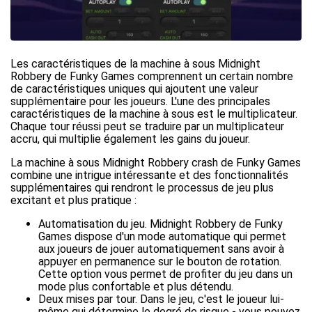
Les caractéristiques de la machine à sous Midnight
Robbery de Funky Games comprennent un certain nombre
de caractéristiques uniques qui ajoutent une valeur
supplémentaire pour les joueurs. L'une des principales
caractéristiques de la machine à sous est le multiplicateur.
Chaque tour réussi peut se traduire par un multiplicateur
accru, qui multiplie également les gains du joueur.
La machine à sous Midnight Robbery crash de Funky Games
combine une intrigue intéressante et des fonctionnalités
supplémentaires qui rendront le processus de jeu plus
excitant et plus pratique :
Automatisation du jeu. Midnight Robbery de Funky
Games dispose d'un mode automatique qui permet
aux joueurs de jouer automatiquement sans avoir à
appuyer en permanence sur le bouton de rotation.
Cette option vous permet de profiter du jeu dans un
mode plus confortable et plus détendu.
Deux mises par tour. Dans le jeu, c'est le joueur lui-
même qui détermine le degré de risque - vous pouvez