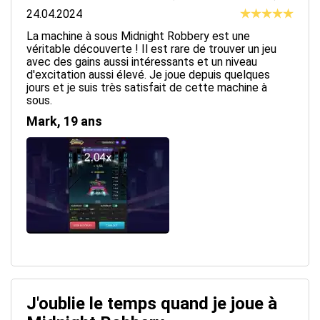
24.04.2024
La machine à sous Midnight Robbery est une
véritable découverte ! Il est rare de trouver un jeu
avec des gains aussi intéressants et un niveau
d'excitation aussi élevé. Je joue depuis quelques
jours et je suis très satisfait de cette machine à
sous.
Mark, 19 ans
J'oublie le temps quand je joue à