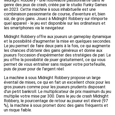
Midnight Robbery - une nouveauté passionnante dans le
genre des jeux de crash, créée par le studio Funky Games
en 2023. Cette machine à sous inhabituelle est une
combinaison passionnante de course, d'aventure et, bien
sûr, de gros gains. Jouez à Midnight Robbery sur n'importe
quel appareil - le jeu est disponible sur les ordinateurs et
les smartphones via le navigateur.
Midnight Robbery offre aux joueurs un gameplay dynamique
et la possibilité d'augmenter la mise en quelques secondes.
Le jeu permet de faire deux paris à la fois, ce qui augmente
les chances d'obtenir des gains généreux et donne aux
joueurs l'occasion d'expérimenter des stratégies de pari. Le
jeu offre la possibilité de jouer gratuitement, ce qui vous
permet de vous entraîner sans risquer votre portefeuille,
puis de jouer pour de l'argent réel.
La machine à sous Midnight Robbery propose un large
éventail de mises, ce qui en fait un excellent choix pour les
gros joueurs comme pour les joueurs prudents disposant
d'un petit bankroll. Le multiplicateur de prix maximum du jeu
multiplie votre mise par 300. Dans le jeu de crash Midnight
Robbery, le pourcentage de retour au joueur est élevé (97
%), la machine à sous promet donc des gains fréquents et
un risque faible.