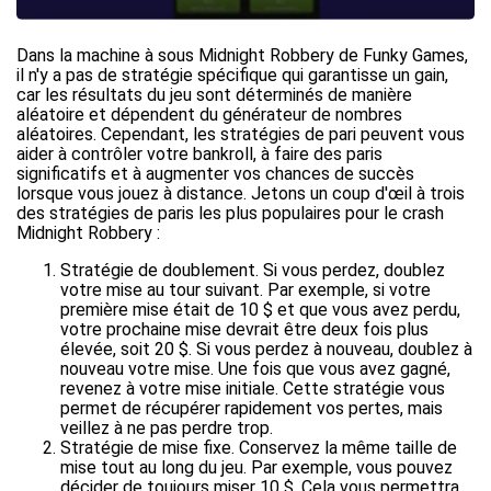
Dans la machine à sous Midnight Robbery de Funky Games,
il n'y a pas de stratégie spécifique qui garantisse un gain,
car les résultats du jeu sont déterminés de manière
aléatoire et dépendent du générateur de nombres
aléatoires. Cependant, les stratégies de pari peuvent vous
aider à contrôler votre bankroll, à faire des paris
significatifs et à augmenter vos chances de succès
lorsque vous jouez à distance. Jetons un coup d'œil à trois
des stratégies de paris les plus populaires pour le crash
Midnight Robbery :
Stratégie de doublement. Si vous perdez, doublez
votre mise au tour suivant. Par exemple, si votre
première mise était de 10 $ et que vous avez perdu,
votre prochaine mise devrait être deux fois plus
élevée, soit 20 $. Si vous perdez à nouveau, doublez à
nouveau votre mise. Une fois que vous avez gagné,
revenez à votre mise initiale. Cette stratégie vous
permet de récupérer rapidement vos pertes, mais
veillez à ne pas perdre trop.
Stratégie de mise fixe. Conservez la même taille de
mise tout au long du jeu. Par exemple, vous pouvez
décider de toujours miser 10 $. Cela vous permettra