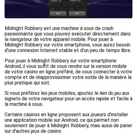
Midnight Robbery est une machine à sous de crash
passionnante que vous pouvez exécuter directement dans
le navigateur de votre appareil mobile. Pour jouer à
Midnight Robbery sur votre smartphone, vous aurez besoin
d'une connexion Internet stable et d'un peu de temps libre.
Pour jouer à Midnight Robbery sur votre smartphone
Android, il vous suffit de vous rendre sur la version mobile
de votre casino en ligne préféré, de vous connecter à votre
compte et de réapprovisionner votre solde de la manière la
plus pratique qui soit.
Si vous préférez les jeux mobiles, ajoutez le lien du jeu aux
signets de votre navigateur pour un accès rapide et facile à
la machine à sous.
Certains casinos en ligne proposent aux joueurs d'installer
une application mobile sur Android, ce qui permet non
seulement de jouer à Midnight Robbery, mais aussi de parier
sur d'autres jeux de casino.