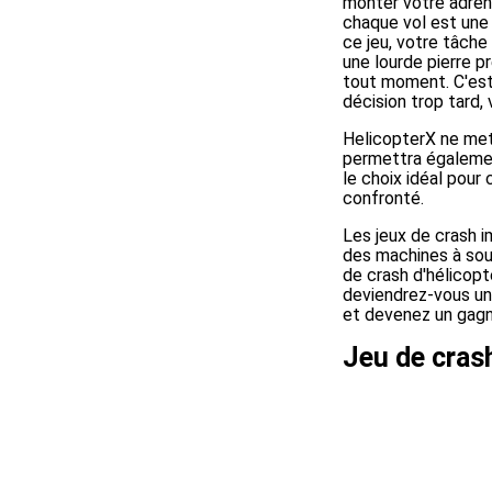
monter votre adréna
chaque vol est une
ce jeu, votre tâche
une lourde pierre pr
tout moment. C'est 
décision trop tard,
HelicopterX ne met
permettra égalemen
le choix idéal pour 
confronté.
Les jeux de crash 
des machines à sous
de crash d'hélicop
deviendrez-vous un 
et devenez un gagn
Jeu de cras