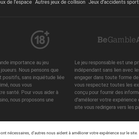
ux de l'espace
Autres jeux de collision
Jeux d'accidents sport
nde importance au jeu
Le jeu responsable est une pr
s joueurs. Nous pensons que
indépendant sans lien avec l
 positifs, sans inquiétude liée
engager dans toute forme de j
rimé, nous vous
vous respectez toutes les exi
re santé. Pour vous aider à
conçu pour fournir des inform
asino, nous proposons une
d'améliorer votre expérience d
site vous redirigera vers les
sont nécessaires, d'autres nous aident à améliorer votre expérience sur le site.
Email:
info@play-crash-game.com
©
play-crash-game.com