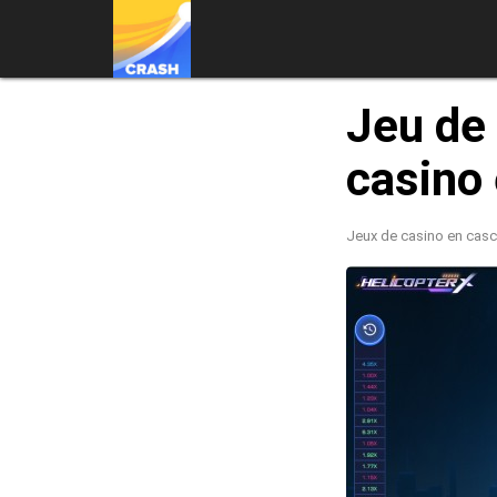
Jeu de 
casino 
Jeux de casino en cas