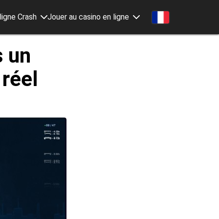
ligne Crash
Jouer au casino en ligne
ntées
s un
-monnaies
 réel
e
l
s