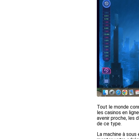
Tout le monde conna
les casinos en ligne
avenir proche, les 
de ce type.
La machine à sous e