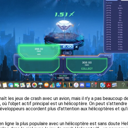
ît les jeux de crash avec un avion, mais il n'y a pas beaucoup d
, où l'objet actif principal est un hélicoptère. On peut s'attendr
développeurs accordent plus d'attention aux hélicoptères et qu'il 
n ligne la plus populaire avec un hélicoptère est sans doute Hel