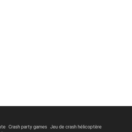
nte
Crash party games
Jeu de crash hélicoptère