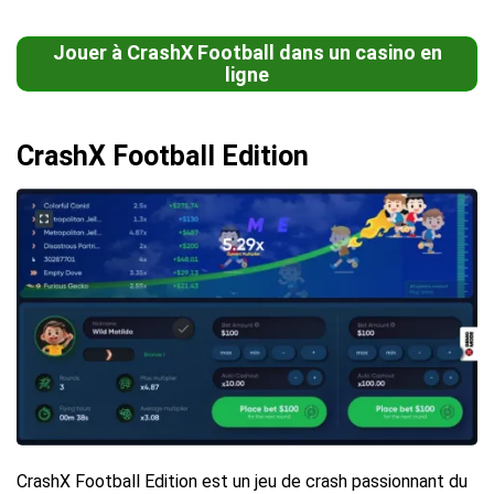
Jouer à CrashX Football dans un casino en
ligne
CrashX Football Edition
CrashX Football Edition est un jeu de crash passionnant du