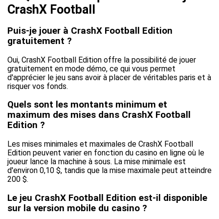
CrashX Football
Puis-je jouer à CrashX Football Edition
gratuitement ?
Oui, CrashX Football Edition offre la possibilité de jouer
gratuitement en mode démo, ce qui vous permet
d'apprécier le jeu sans avoir à placer de véritables paris et à
risquer vos fonds.
Quels sont les montants minimum et
maximum des mises dans CrashX Football
Edition ?
Les mises minimales et maximales de CrashX Football
Edition peuvent varier en fonction du casino en ligne où le
joueur lance la machine à sous. La mise minimale est
d'environ 0,10 $, tandis que la mise maximale peut atteindre
200 $.
Le jeu CrashX Football Edition est-il disponible
sur la version mobile du casino ?