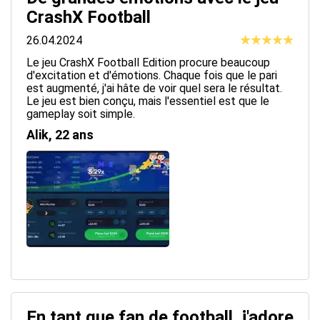
CrashX Football
26.04.2024
Le jeu CrashX Football Edition procure beaucoup
d'excitation et d'émotions. Chaque fois que le pari
est augmenté, j'ai hâte de voir quel sera le résultat.
Le jeu est bien conçu, mais l'essentiel est que le
gameplay soit simple.
Alik, 22 ans
En tant que fan de football, j'adore