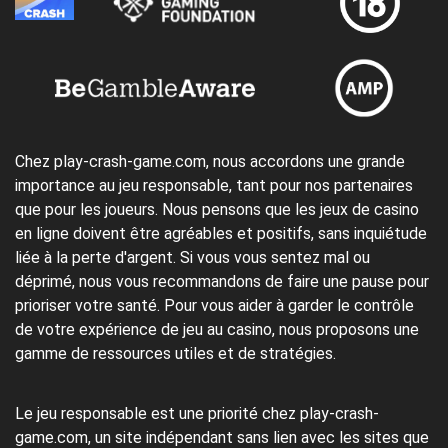
Chez play-crash-game.com, nous accordons une grande
importance au jeu responsable, tant pour nos partenaires
que pour les joueurs. Nous pensons que les jeux de casino
en ligne doivent être agréables et positifs, sans inquiétude
liée à la perte d'argent. Si vous vous sentez mal ou
déprimé, nous vous recommandons de faire une pause pour
prioriser votre santé. Pour vous aider à garder le contrôle
de votre expérience de jeu au casino, nous proposons une
gamme de ressources utiles et de stratégies.
Le jeu responsable est une priorité chez play-crash-
game.com, un site indépendant sans lien avec les sites que