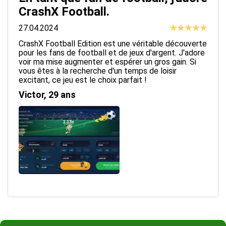
CrashX Football.
27.04.2024
CrashX Football Edition est une véritable découverte
pour les fans de football et de jeux d'argent. J'adore
voir ma mise augmenter et espérer un gros gain. Si
vous êtes à la recherche d'un temps de loisir
excitant, ce jeu est le choix parfait !
Victor, 29 ans