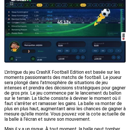
L'intrigue du jeu CrashX Football Edition est basée sur les
moments passionnants des matchs de football. Le joueur
sera plongé dans l'atmosphère de situations de jeu
intenses et prendra des décisions stratégiques pour gagner
de gros prix. Le jeu commence par le lancement du ballon
sur le terrain. La tâche consiste à deviner le moment où il
faut s'arrêter et ramasser les gains. La balle va monter de
plus en plus haut, augmentant ainsi les chances de gagner à
mesure qu'elle monte. Vous pouvez voir la cote actuelle de
la balle à l'écran et suivre son mouvement.
Mais il y a un risque. À tout moment, la balle peut tomber