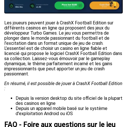
Les joueurs peuvent jouer à CrashX Football Edition sur
différents casinos en ligne qui proposent des jeux du
développeur Turbo Games. Le jeu vous permettra de
plonger dans le monde passionnant du football et de
l'excitation dans un format unique de jeu de crash.
L'essentiel est de choisir un casino en ligne fiable et
licencié qui propose le logiciel CrashX Football Edition dans
sa collection. Laissez-vous émouvoir par le gameplay
dynamique, le thème parfaitement incarné et les gains
impressionnants que peut apporter un jeu de crash
passionnant.
En résumé, il est possible de jouer à CrashX Football Edition
:
Depuis la version desktop du site officiel de la plupart
des casinos en ligne
Depuis un appareil mobile basé sur le système
d'exploitation Android ou iOS
FAQ - Foire aux questions sur le jeu