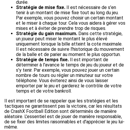
durée.
Stratégie de mise fixe.
Il est nécessaire de s'en
tenir à un montant de mise fixe tout au long du jeu.
Par exemple, vous pouvez choisir un certain montant
et le miser à chaque tour. Cela vous aidera à gérer vos
mises et à éviter de prendre trop de risques.
Stratégie du gain maximum.
Dans cette stratégie,
un joueur peut miser le montant le plus élevé
uniquement lorsque la bille atteint la cote maximale.
Il est nécessaire de suivre l'historique du mouvement
de la balle et de parier au moment le plus opportun.
Stratégie de temps fixe.
Il est important de
déterminer à l'avance le temps de jeu du joueur et de
s'y tenir. Par exemple, vous pouvez jouer un certain
nombre de tours ou régler un minuteur sur votre
téléphone. Vous éviterez ainsi de vous laisser
emporter par le jeu et garderez le contrôle de votre
temps et de votre bankroll.
Il est important de se rappeler que les stratégies et les
tactiques ne garantissent pas la victoire, car les résultats
de CrashX Football Edition sont déterminés de manière
aléatoire. L'essentiel est de jouer de manière responsable,
de se fixer des limites raisonnables et d'apprécier le jeu lui-
même.