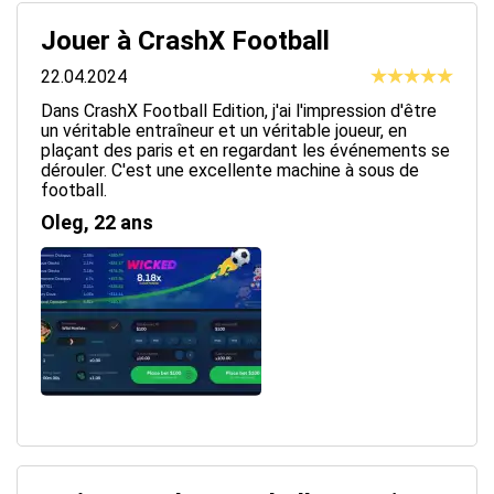
Jouer à CrashX Football
22.04.2024
Dans CrashX Football Edition, j'ai l'impression d'être
un véritable entraîneur et un véritable joueur, en
plaçant des paris et en regardant les événements se
dérouler. C'est une excellente machine à sous de
football.
Oleg, 22 ans