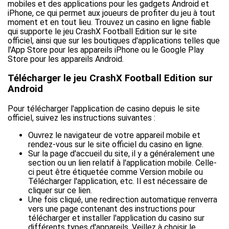
mobiles et des applications pour les gadgets Android et
iPhone, ce qui permet aux joueurs de profiter du jeu à tout
moment et en tout lieu. Trouvez un casino en ligne fiable
qui supporte le jeu CrashX Football Edition sur le site
officiel, ainsi que sur les boutiques d'applications telles que
l'App Store pour les appareils iPhone ou le Google Play
Store pour les appareils Android.
Télécharger le jeu CrashX Football Edition sur
Android
Pour télécharger l'application de casino depuis le site
officiel, suivez les instructions suivantes :
Ouvrez le navigateur de votre appareil mobile et
rendez-vous sur le site officiel du casino en ligne.
Sur la page d'accueil du site, il y a généralement une
section ou un lien relatif à l'application mobile. Celle-
ci peut être étiquetée comme Version mobile ou
Télécharger l'application, etc. Il est nécessaire de
cliquer sur ce lien.
Une fois cliqué, une redirection automatique renverra
vers une page contenant des instructions pour
télécharger et installer l'application du casino sur
différents types d'appareils. Veillez à choisir le