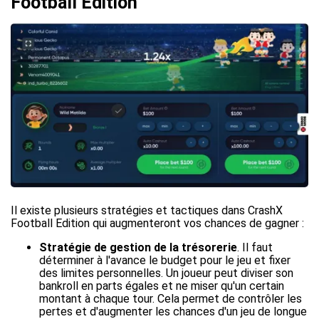
Football Edition
Il existe plusieurs stratégies et tactiques dans CrashX
Football Edition qui augmenteront vos chances de gagner :
Stratégie de gestion de la trésorerie
. Il faut
déterminer à l'avance le budget pour le jeu et fixer
des limites personnelles. Un joueur peut diviser son
bankroll en parts égales et ne miser qu'un certain
montant à chaque tour. Cela permet de contrôler les
pertes et d'augmenter les chances d'un jeu de longue