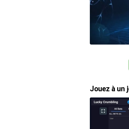
Jouez à un j