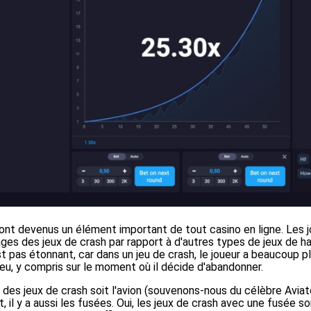
ont devenus un élément important de tout casino en ligne. Les 
es des jeux de crash par rapport à d'autres types de jeux de ha
t pas étonnant, car dans un jeu de crash, le joueur a beaucoup p
eu, y compris sur le moment où il décide d'abandonner.
 des jeux de crash soit l'avion (souvenons-nous du célèbre Aviator
t, il y a aussi les fusées. Oui, les jeux de crash avec une fusée 