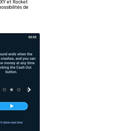
ceXY et Rocket
possibilités de