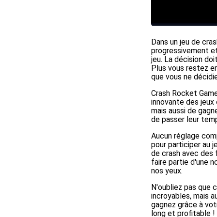
Dans un jeu de cras
progressivement et 
jeu. La décision doi
Plus vous restez en
que vous ne décidie
Crash Rocket Games 
innovante des jeux 
mais aussi de gagne
de passer leur temp
Aucun réglage comp
pour participer au j
de crash avec des f
faire partie d'une 
nos yeux.
N'oubliez pas que 
incroyables, mais a
gagnez grâce à vot
long et profitable !