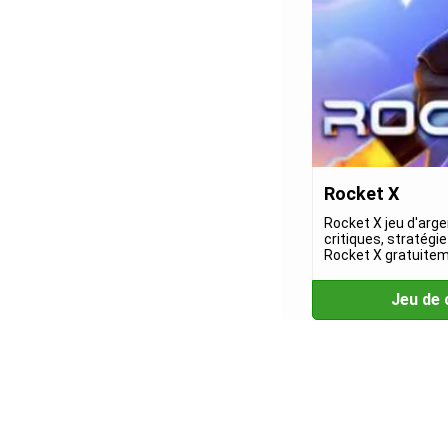
Rocket X
Rocket X jeu d'arge
critiques, stratégie
Rocket X gratuiteme
Jeu de 