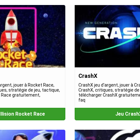
CrashX
rgent, jouer à Rocket Race,
CrashX jeu d'argent, jouer à C
es, stratégie de jeu, tactique,
CrashX, critiques, stratégie de 
 Race gratuitement,
télécharger CrashX gratuiteme
faq
llision Rocket Race
Jeu Crash