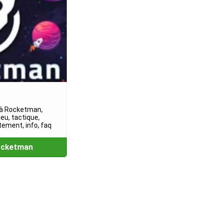
 à Rocketman,
eu, tactique,
ement, info, faq
Rocketman