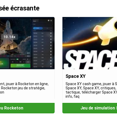
usée écrasante
Space XY
nt, jouer à Rocketon en ligne,
Space XY cash game, jouer à 
 Rocketon jeu de stratégie,
Space XY, Space XY, critiques, 
ton
tactique, télécharger Space X
info, faq
eu Rocketon
Jeu de simulation