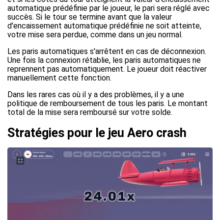
automatique prédéfinie par le joueur, le pari sera réglé avec
succès. Si le tour se termine avant que la valeur
d'encaissement automatique prédéfinie ne soit atteinte,
votre mise sera perdue, comme dans un jeu normal.
Les paris automatiques s'arrêtent en cas de déconnexion.
Une fois la connexion rétablie, les paris automatiques ne
reprennent pas automatiquement. Le joueur doit réactiver
manuellement cette fonction.
Dans les rares cas où il y a des problèmes, il y a une
politique de remboursement de tous les paris. Le montant
total de la mise sera remboursé sur votre solde.
Stratégies pour le jeu Aero crash