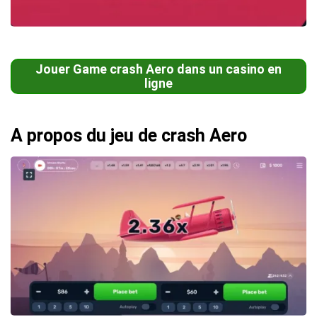
Jouer Game crash Aero dans un casino en
ligne
A propos du jeu de crash Aero