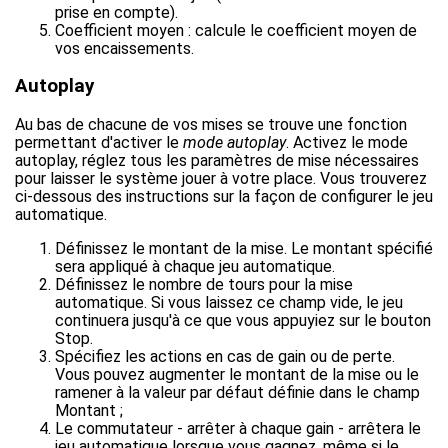
prise en compte).
Coefficient moyen : calcule le coefficient moyen de
vos encaissements.
Autoplay
Au bas de chacune de vos mises se trouve une fonction
permettant d'activer le
mode autoplay
. Activez le mode
autoplay, réglez tous les paramètres de mise nécessaires
pour laisser le système jouer à votre place. Vous trouverez
ci-dessous des instructions sur la façon de configurer le jeu
automatique.
Définissez le montant de la mise. Le montant spécifié
sera appliqué à chaque jeu automatique.
Définissez le nombre de tours pour la mise
automatique. Si vous laissez ce champ vide, le jeu
continuera jusqu'à ce que vous appuyiez sur le bouton
Stop.
Spécifiez les actions en cas de gain ou de perte.
Vous pouvez augmenter le montant de la mise ou le
ramener à la valeur par défaut définie dans le champ
Montant ;
Le commutateur - arrêter à chaque gain - arrêtera le
jeu automatique lorsque vous gagnez, même si le