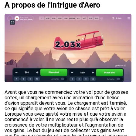
A propos de l'intrigue d'Aero
Avant que vous ne commenciez votre vol pour de grosses
cotes, un chargement avec une animation d'une hélice
d'avion apparaît devant vous. Le chargement est terminé,
ce qui signifie que votre avion de chasse est prêt à voler.
Lorsque vous avez ajusté votre mise et que votre avion a
commencé à voler, il ne vous reste plus qu'à observer la
croissance de votre multiplicateur et l'augmentation de
vos gains. Le but du jeu est de collecter vos gains avant
que l'avion ne s'envole, et avec lui votre mise et vos gains.