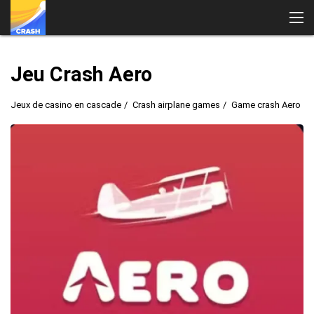
Jeu Crash Aero
Jeux de casino en cascade
Crash airplane games
Game crash Aero
Jeux de casino en ligne Crash
Jouer au casino en ligne