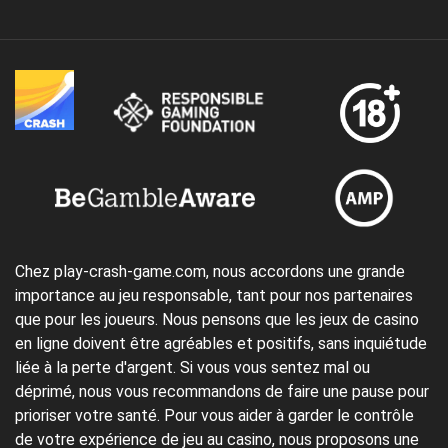
Chez play-crash-game.com, nous accordons une grande
importance au jeu responsable, tant pour nos partenaires
que pour les joueurs. Nous pensons que les jeux de casino
en ligne doivent être agréables et positifs, sans inquiétude
liée à la perte d'argent. Si vous vous sentez mal ou
déprimé, nous vous recommandons de faire une pause pour
prioriser votre santé. Pour vous aider à garder le contrôle
de votre expérience de jeu au casino, nous proposons une