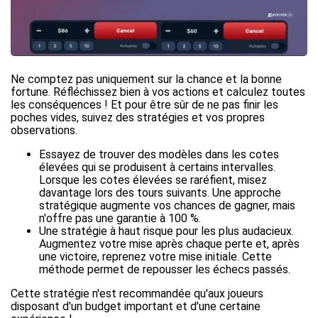
Ne comptez pas uniquement sur la chance et la bonne
fortune. Réfléchissez bien à vos actions et calculez toutes
les conséquences ! Et pour être sûr de ne pas finir les
poches vides, suivez des stratégies et vos propres
observations.
Essayez de trouver des modèles dans les cotes
élevées qui se produisent à certains intervalles.
Lorsque les cotes élevées se raréfient, misez
davantage lors des tours suivants. Une approche
stratégique augmente vos chances de gagner, mais
n'offre pas une garantie à 100 %.
Une stratégie à haut risque pour les plus audacieux.
Augmentez votre mise après chaque perte et, après
une victoire, reprenez votre mise initiale. Cette
méthode permet de repousser les échecs passés.
Cette stratégie n'est recommandée qu'aux joueurs
disposant d'un budget important et d'une certaine