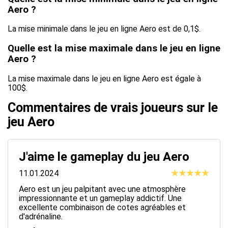
Aero ?
La mise minimale dans le jeu en ligne Aero est de 0,1$.
Quelle est la mise maximale dans le jeu en ligne
Aero ?
La mise maximale dans le jeu en ligne Aero est égale à
100$.
Commentaires de vrais joueurs sur le
jeu Aero
J'aime le gameplay du jeu Aero
11.01.2024
Aero est un jeu palpitant avec une atmosphère
impressionnante et un gameplay addictif. Une
excellente combinaison de cotes agréables et
d'adrénaline.