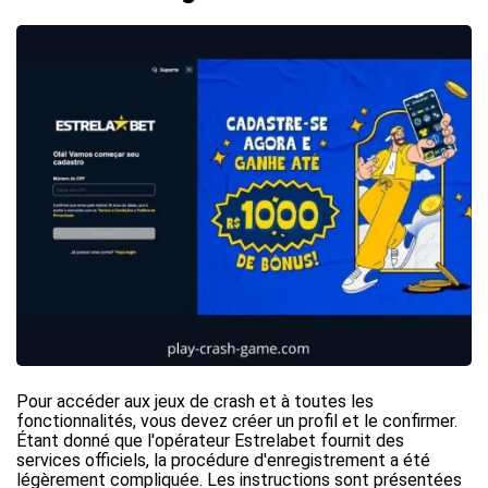
Pour accéder aux jeux de crash et à toutes les
fonctionnalités, vous devez créer un profil et le confirmer.
Étant donné que l'opérateur Estrelabet fournit des
services officiels, la procédure d'enregistrement a été
légèrement compliquée. Les instructions sont présentées