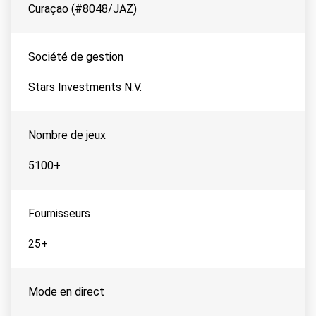
Curaçao (#8048/JAZ)
Société de gestion
Stars Investments N.V.
Nombre de jeux
5100+
Fournisseurs
25+
Mode en direct