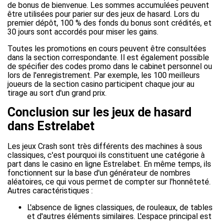
de bonus de bienvenue. Les sommes accumulées peuvent
être utilisées pour parier sur des jeux de hasard. Lors du
premier dépôt, 100 % des fonds du bonus sont crédités, et
30 jours sont accordés pour miser les gains.
Toutes les promotions en cours peuvent être consultées
dans la section correspondante. Il est également possible
de spécifier des codes promo dans le cabinet personnel ou
lors de l'enregistrement. Par exemple, les 100 meilleurs
joueurs de la section casino participent chaque jour au
tirage au sort d'un grand prix.
Conclusion sur les jeux de hasard
dans Estrelabet
Les jeux Crash sont très différents des machines à sous
classiques, c'est pourquoi ils constituent une catégorie à
part dans le casino en ligne Estrelabet. En même temps, ils
fonctionnent sur la base d'un générateur de nombres
aléatoires, ce qui vous permet de compter sur l'honnêteté.
Autres caractéristiques :
L'absence de lignes classiques, de rouleaux, de tables
et d'autres éléments similaires. L'espace principal est