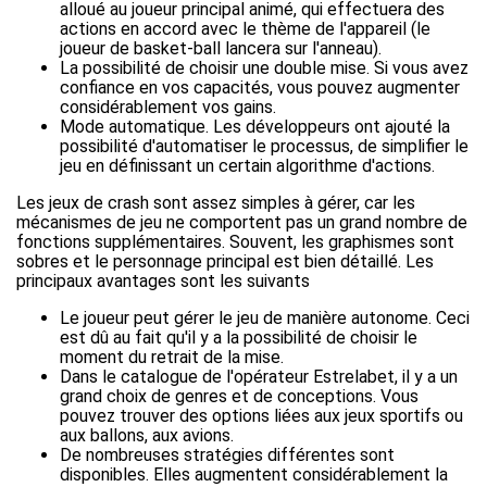
alloué au joueur principal animé, qui effectuera des
actions en accord avec le thème de l'appareil (le
joueur de basket-ball lancera sur l'anneau).
La possibilité de choisir une double mise. Si vous avez
confiance en vos capacités, vous pouvez augmenter
considérablement vos gains.
Mode automatique. Les développeurs ont ajouté la
possibilité d'automatiser le processus, de simplifier le
jeu en définissant un certain algorithme d'actions.
Les jeux de crash sont assez simples à gérer, car les
mécanismes de jeu ne comportent pas un grand nombre de
fonctions supplémentaires. Souvent, les graphismes sont
sobres et le personnage principal est bien détaillé. Les
principaux avantages sont les suivants
Le joueur peut gérer le jeu de manière autonome. Ceci
est dû au fait qu'il y a la possibilité de choisir le
moment du retrait de la mise.
Dans le catalogue de l'opérateur Estrelabet, il y a un
grand choix de genres et de conceptions. Vous
pouvez trouver des options liées aux jeux sportifs ou
aux ballons, aux avions.
De nombreuses stratégies différentes sont
disponibles. Elles augmentent considérablement la