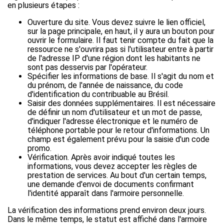
en plusieurs étapes :
Ouverture du site. Vous devez suivre le lien officiel,
sur la page principale, en haut, il y aura un bouton pour
ouvrir le formulaire. Il faut tenir compte du fait que la
ressource ne s'ouvrira pas si l'utilisateur entre à partir
de l'adresse IP d'une région dont les habitants ne
sont pas desservis par l'opérateur.
Spécifier les informations de base. Il s'agit du nom et
du prénom, de l'année de naissance, du code
d'identification du contribuable au Brésil.
Saisir des données supplémentaires. Il est nécessaire
de définir un nom d'utilisateur et un mot de passe,
d'indiquer l'adresse électronique et le numéro de
téléphone portable pour le retour d'informations. Un
champ est également prévu pour la saisie d'un code
promo.
Vérification. Après avoir indiqué toutes les
informations, vous devez accepter les règles de
prestation de services. Au bout d'un certain temps,
une demande d'envoi de documents confirmant
l'identité apparaît dans l'armoire personnelle.
La vérification des informations prend environ deux jours.
Dans le même temps, le statut est affiché dans l'armoire