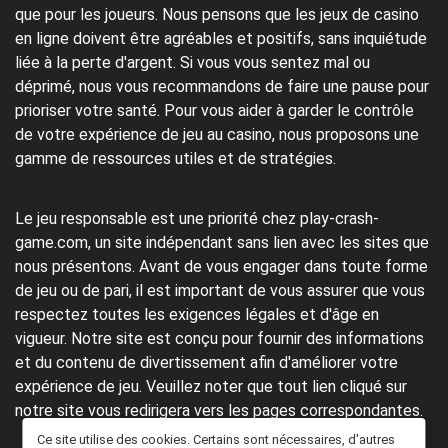
que pour les joueurs. Nous pensons que les jeux de casino
en ligne doivent être agréables et positifs, sans inquiétude
liée à la perte d'argent. Si vous vous sentez mal ou
déprimé, nous vous recommandons de faire une pause pour
prioriser votre santé. Pour vous aider à garder le contrôle
de votre expérience de jeu au casino, nous proposons une
gamme de ressources utiles et de stratégies.
Le jeu responsable est une priorité chez play-crash-
game.com, un site indépendant sans lien avec les sites que
nous présentons. Avant de vous engager dans toute forme
de jeu ou de pari, il est important de vous assurer que vous
respectez toutes les exigences légales et d'âge en
vigueur. Notre site est conçu pour fournir des informations
et du contenu de divertissement afin d'améliorer votre
expérience de jeu. Veuillez noter que tout lien cliqué sur
notre site vous redirigera vers les pages correspondantes.
Ce site utilise des cookies. Certains sont nécessaires, d'autres