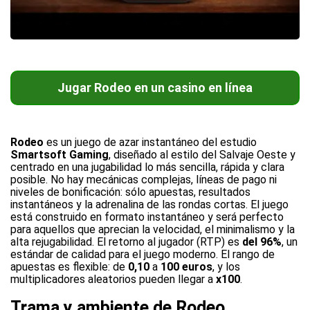
Jugar Rodeo en un casino en línea
Rodeo
es un juego de azar instantáneo del estudio
Smartsoft Gaming
, diseñado al estilo del Salvaje Oeste y
centrado en una jugabilidad lo más sencilla, rápida y clara
posible. No hay mecánicas complejas, líneas de pago ni
niveles de bonificación: sólo apuestas, resultados
instantáneos y la adrenalina de las rondas cortas. El juego
está construido en formato instantáneo y será perfecto
para aquellos que aprecian la velocidad, el minimalismo y la
alta rejugabilidad. El retorno al jugador (RTP) es
del 96%
, un
estándar de calidad para el juego moderno. El rango de
apuestas es flexible: de
0,10
a
100 euros
, y los
multiplicadores aleatorios pueden llegar a
x100
.
Trama y ambiente de Rodeo