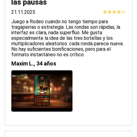
las pausas
21.11.2025
Juego a Rodeo cuando no tengo tiempo para
tragaperras o estrategia. Las rondas son rápidas, la
interfaz es clara, nada superfluo. Me gusta
especialmente la idea de las tres botellas y los
multiplicadores aleatorios: cada ronda parece nueva.
No hay suficientes bonificaciones, pero para el
formato instantáneo no es crítico.
Maxim L., 34 años