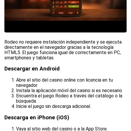
Rodeo no requiere instalación independiente y se ejecuta
directamente en el navegador gracias a la tecnología
HTML5. El juego funciona igual de correctamente en PC,
smartphones y tabletas.
Descargar en Android
Abre el sitio del casino online con licencia en tu
navegador.
Instala la aplicación móvil del casino si es necesario.
Encuentra el juego Rodeo a través del catálogo o la
búsqueda.
Inicie el juego sin descarga adicional.
Descarga en iPhone (iOS)
Vaya al sitio web del casino o a la App Store.