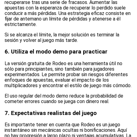
recuperarse tras una serie de fracasos. Aumentar las
apuestas con la esperanza de recuperar lo perdido suele
conducir a más pérdidas. Una estrategia eficaz consiste en
fijar de antemano un límite de pérdidas y atenerse a él
estrictamente.
Si se alcanza el límite, la mejor solución es terminar la
sesión y volver al juego más tarde.
6. Utiliza el modo demo para practicar
La versión gratuita de Rodeo es una herramienta útil no
sólo para principiantes, sino también para jugadores
experimentados. Le permite probar sin riesgos diferentes
enfoques de apuestas, evaluar el impacto de los
multiplicadores y encontrar el estilo de juego más cómodo.
El uso regular del modo demo reduce la probabilidad de
cometer errores cuando se juega con dinero real.
7. Expectativas realistas del juego
Es importante tener en cuenta que Rodeo es un juego
instantáneo sin mecánicas ocultas ni bonificaciones. Aquí
no hay progresión a largo plazo ni ventajas acumulativas. La