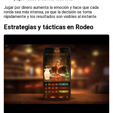
Jugar por dinero aumenta la emoción y hace que cada
ronda sea más intensa, ya que la decisión se toma
rápidamente y los resultados son visibles al instante.
Estrategias y tácticas en Rodeo