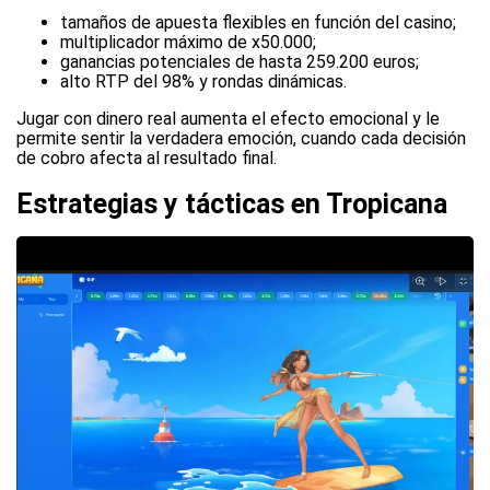
tamaños de apuesta flexibles en función del casino;
multiplicador máximo de x50.000;
ganancias potenciales de hasta 259.200 euros;
alto RTP del 98% y rondas dinámicas.
Jugar con dinero real aumenta el efecto emocional y le
permite sentir la verdadera emoción, cuando cada decisión
de cobro afecta al resultado final.
Estrategias y tácticas en Tropicana