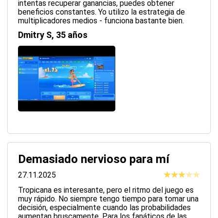
intentas recuperar ganancias, puedes obtener
beneficios constantes. Yo utilizo la estrategia de
multiplicadores medios - funciona bastante bien.
Dmitry S, 35 años
Demasiado nervioso para mí
27.11.2025
Tropicana es interesante, pero el ritmo del juego es
muy rápido. No siempre tengo tiempo para tomar una
decisión, especialmente cuando las probabilidades
aumentan bruscamente. Para los fanáticos de las