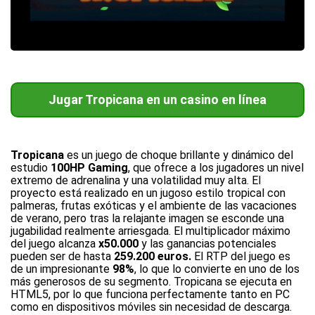
Jugar Tropicana en un casino en línea
Tropicana
es un juego de choque brillante y dinámico del
estudio
100HP Gaming
, que ofrece a los jugadores un nivel
extremo de adrenalina y una volatilidad muy alta. El
proyecto está realizado en un jugoso estilo tropical con
palmeras, frutas exóticas y el ambiente de las vacaciones
de verano, pero tras la relajante imagen se esconde una
jugabilidad realmente arriesgada. El multiplicador máximo
del juego alcanza
x50.000
y las ganancias potenciales
pueden ser de hasta
259.200 euros.
El RTP del juego es
de un impresionante
98%
, lo que lo convierte en uno de los
más generosos de su segmento. Tropicana se ejecuta en
HTML5, por lo que funciona perfectamente tanto en PC
como en dispositivos móviles sin necesidad de descarga.