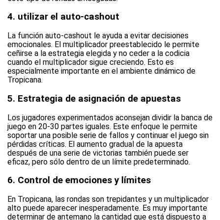
4. utilizar el auto-cashout
La función auto-cashout le ayuda a evitar decisiones
emocionales. El multiplicador preestablecido le permite
ceñirse a la estrategia elegida y no ceder a la codicia
cuando el multiplicador sigue creciendo. Esto es
especialmente importante en el ambiente dinámico de
Tropicana.
5. Estrategia de asignación de apuestas
Los jugadores experimentados aconsejan dividir la banca de
juego en 20-30 partes iguales. Este enfoque le permite
soportar una posible serie de fallos y continuar el juego sin
pérdidas críticas. El aumento gradual de la apuesta
después de una serie de victorias también puede ser
eficaz, pero sólo dentro de un límite predeterminado.
6. Control de emociones y límites
En Tropicana, las rondas son trepidantes y un multiplicador
alto puede aparecer inesperadamente. Es muy importante
determinar de antemano la cantidad que está dispuesto a