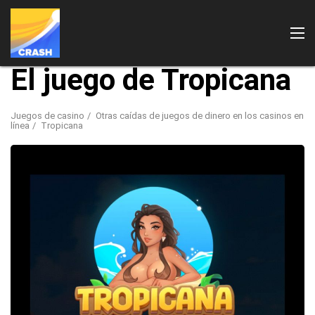
El juego de Tropicana
Juegos de casino
Otras caídas de juegos de dinero en los casinos en
línea
Tropicana
Juegos crash en casinos en línea
Jugar en el Casino Online