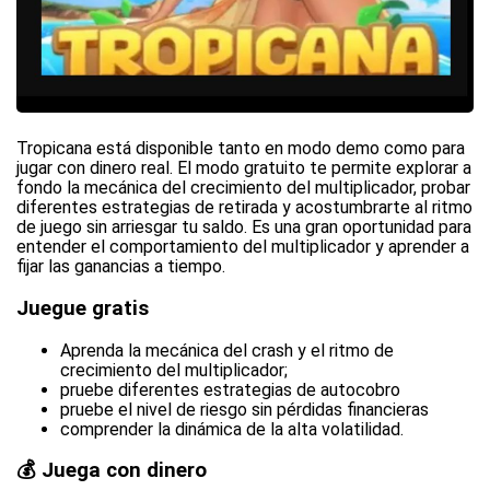
Tropicana está disponible tanto en modo demo como para
jugar con dinero real. El modo gratuito te permite explorar a
fondo la mecánica del crecimiento del multiplicador, probar
diferentes estrategias de retirada y acostumbrarte al ritmo
de juego sin arriesgar tu saldo. Es una gran oportunidad para
entender el comportamiento del multiplicador y aprender a
fijar las ganancias a tiempo.
Juegue gratis
Aprenda la mecánica del crash y el ritmo de
crecimiento del multiplicador;
pruebe diferentes estrategias de autocobro
pruebe el nivel de riesgo sin pérdidas financieras
comprender la dinámica de la alta volatilidad.
💰 Juega con dinero