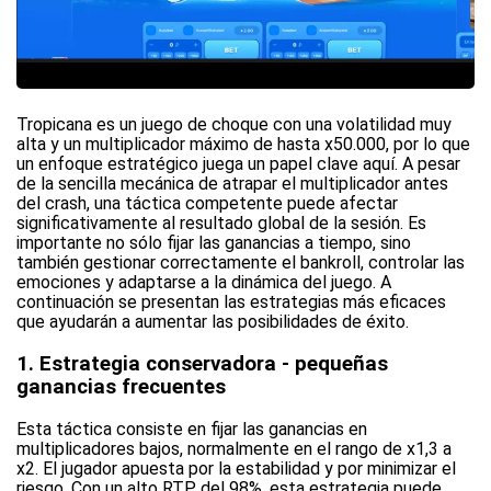
Tropicana es un juego de choque con una volatilidad muy
alta y un multiplicador máximo de hasta x50.000, por lo que
un enfoque estratégico juega un papel clave aquí. A pesar
de la sencilla mecánica de atrapar el multiplicador antes
del crash, una táctica competente puede afectar
significativamente al resultado global de la sesión. Es
importante no sólo fijar las ganancias a tiempo, sino
también gestionar correctamente el bankroll, controlar las
emociones y adaptarse a la dinámica del juego. A
continuación se presentan las estrategias más eficaces
que ayudarán a aumentar las posibilidades de éxito.
1. Estrategia conservadora - pequeñas
ganancias frecuentes
Esta táctica consiste en fijar las ganancias en
multiplicadores bajos, normalmente en el rango de x1,3 a
x2. El jugador apuesta por la estabilidad y por minimizar el
riesgo. Con un alto RTP del 98%, esta estrategia puede