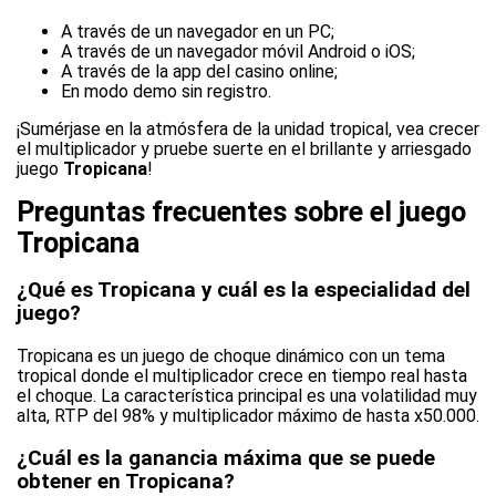
A través de un navegador en un PC;
A través de un navegador móvil Android o iOS;
A través de la app del casino online;
En modo demo sin registro.
¡Sumérjase en la atmósfera de la unidad tropical, vea crecer
el multiplicador y pruebe suerte en el brillante y arriesgado
juego
Tropicana
!
Preguntas frecuentes sobre el juego
Tropicana
¿Qué es Tropicana y cuál es la especialidad del
juego?
Tropicana es un juego de choque dinámico con un tema
tropical donde el multiplicador crece en tiempo real hasta
el choque. La característica principal es una volatilidad muy
alta, RTP del 98% y multiplicador máximo de hasta x50.000.
¿Cuál es la ganancia máxima que se puede
obtener en Tropicana?