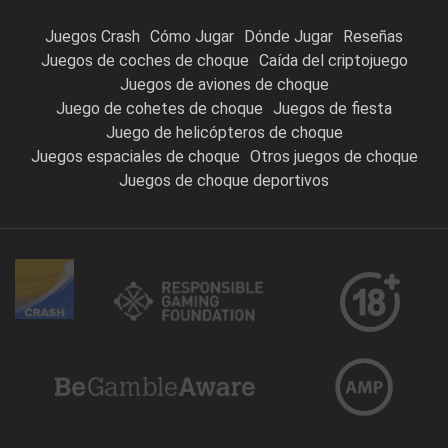
Juegos Crash
Cómo Jugar
Dónde Jugar
Reseñas
Juegos de coches de choque
Caída del criptojuego
Juegos de aviones de choque
Juego de cohetes de choque
Juegos de fiesta
Juego de helicópteros de choque
Juegos espaciales de choque
Otros juegos de choque
Juegos de choque deportivos