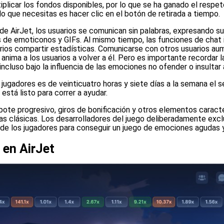
plicar los fondos disponibles, por lo que se ha ganado el respe
o que necesitas es hacer clic en el botón de retirada a tiempo.
e de AirJet, los usuarios se comunican sin palabras, expresando s
 de emoticonos y GIFs. Al mismo tiempo, las funciones de chat 
rios compartir estadísticas. Comunicarse con otros usuarios au
y anima a los usuarios a volver a él. Pero es importante recordar 
cluso bajo la influencia de las emociones no ofender o insultar 
os jugadores es de veinticuatro horas y siete días a la semana el 
está listo para correr a ayudar.
 bote progresivo, giros de bonificación y otros elementos caracte
s clásicas. Los desarrolladores del juego deliberadamente excl
 de los jugadores para conseguir un juego de emociones agudas y
 en AirJet