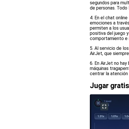
segundos para multi
de personas. Todo l
4. En el chat onlin
emociones a través
permiten a los usua
positiva del juego 
comportamiento e in
5. Al servicio de l
AirJet, que siempre 
6. En AirJet no hay
máquinas tragaperra
centrar la atención
Jugar gratis