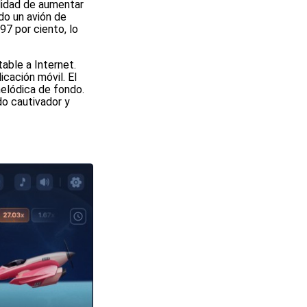
ilidad de aumentar
do un avión de
97 por ciento, lo
able a Internet.
cación móvil. El
melódica de fondo.
o cautivador y