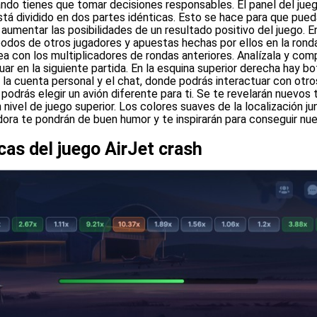
ando tienes que tomar decisiones responsables. El panel del jue
 está dividido en dos partes idénticas. Esto se hace para que pu
 aumentar las posibilidades de un resultado positivo del juego. En
odos de otros jugadores y apuestas hechas por ellos en la ronda
nea con los multiplicadores de rondas anteriores. Analízala y com
ar en la siguiente partida. En la esquina superior derecha hay b
, la cuenta personal y el chat, donde podrás interactuar con otro
podrás elegir un avión diferente para ti. Se te revelarán nuevos 
nivel de juego superior. Los colores suaves de la localización j
dora te pondrán de buen humor y te inspirarán para conseguir nue
cas del juego AirJet crash