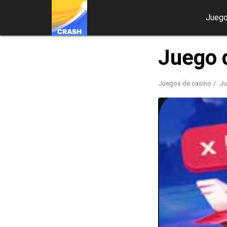
Juego
Juego d
Juegos de casino
Ju