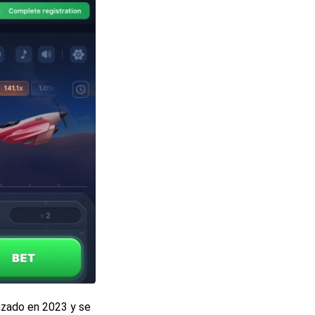
nzado en 2023 y se