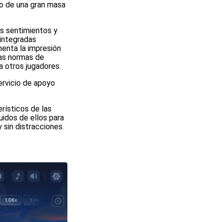
to de una gran masa
us sentimientos y
integradas
menta la impresión
las normas de
a otros jugadores.
servicio de apoyo
rísticos de las
uidos de ellos para
 sin distracciones.