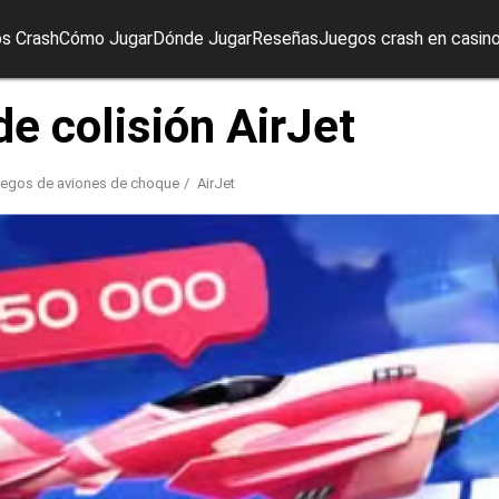
s Crash
Cómo Jugar
Dónde Jugar
Reseñas
Juegos crash en casino
Juegos de coches de ch
e colisión AirJet
Caída del criptojuego
Juegos de aviones de ch
Juego de cohetes de ch
egos de aviones de choque
AirJet
Juegos de fiesta
Juego de helicópteros d
Juegos espaciales de ch
Otros juegos de choque
Juegos de choque deport