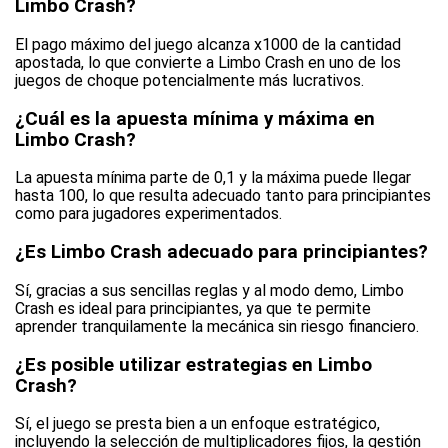
Limbo Crash?
El pago máximo del juego alcanza x1000 de la cantidad
apostada, lo que convierte a Limbo Crash en uno de los
juegos de choque potencialmente más lucrativos.
¿Cuál es la apuesta mínima y máxima en
Limbo Crash?
La apuesta mínima parte de 0,1 y la máxima puede llegar
hasta 100, lo que resulta adecuado tanto para principiantes
como para jugadores experimentados.
¿Es Limbo Crash adecuado para principiantes?
Sí, gracias a sus sencillas reglas y al modo demo, Limbo
Crash es ideal para principiantes, ya que te permite
aprender tranquilamente la mecánica sin riesgo financiero.
¿Es posible utilizar estrategias en Limbo
Crash?
Sí, el juego se presta bien a un enfoque estratégico,
incluyendo la selección de multiplicadores fijos, la gestión