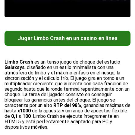
Jugar Limbo Crash en un casino en línea
Limbo Crash
es un tenso juego de choque del estudio
Galaxsys
, diseñado en un estilo minimalista con una
atmósfera de limbo y el máximo énfasis en el riesgo, la
sincronización y el cálculo frío. El juego gira en torno a un
multiplicador creciente que aumenta con cada fracción de
segundo hasta que la ronda termina repentinamente con un
choque. La tarea del jugador consiste en conseguir
bloquear las ganancias antes del choque. El juego se
caracteriza por un alto
RTP del 98%
, ganancias máximas de
hasta
x1000
de la apuesta y un rango de apuestas flexible
de
0,1
a
100
. Limbo Crash se ejecuta íntegramente en
HTML5 y está perfectamente adaptado para PC y
dispositivos móviles.