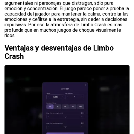
argumentales ni personajes que distraigan, sólo pura
emoción y concentración. El juego parece poner a prueba la
capacidad del jugador para mantener la calma, controlar las
emociones y ceñirse a la estrategia, sin ceder a decisiones
impulsivas. Por eso la atmósfera de Limbo Crash es más
profunda que en muchos juegos de choque visualmente
ricos.
Ventajas y desventajas de Limbo
Crash