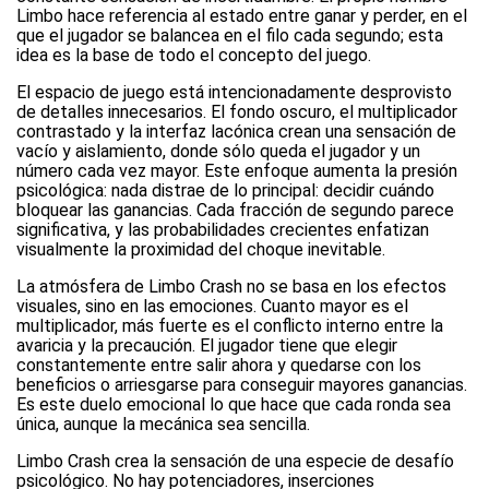
Limbo hace referencia al estado entre ganar y perder, en el
que el jugador se balancea en el filo cada segundo; esta
idea es la base de todo el concepto del juego.
El espacio de juego está intencionadamente desprovisto
de detalles innecesarios. El fondo oscuro, el multiplicador
contrastado y la interfaz lacónica crean una sensación de
vacío y aislamiento, donde sólo queda el jugador y un
número cada vez mayor. Este enfoque aumenta la presión
psicológica: nada distrae de lo principal: decidir cuándo
bloquear las ganancias. Cada fracción de segundo parece
significativa, y las probabilidades crecientes enfatizan
visualmente la proximidad del choque inevitable.
La atmósfera de Limbo Crash no se basa en los efectos
visuales, sino en las emociones. Cuanto mayor es el
multiplicador, más fuerte es el conflicto interno entre la
avaricia y la precaución. El jugador tiene que elegir
constantemente entre salir ahora y quedarse con los
beneficios o arriesgarse para conseguir mayores ganancias.
Es este duelo emocional lo que hace que cada ronda sea
única, aunque la mecánica sea sencilla.
Limbo Crash crea la sensación de una especie de desafío
psicológico. No hay potenciadores, inserciones