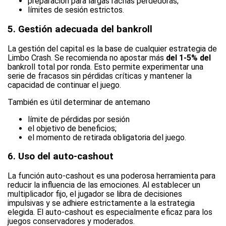
preparación para largas rachas perdedoras;
límites de sesión estrictos.
5. Gestión adecuada del bankroll
La gestión del capital es la base de cualquier estrategia de
Limbo Crash. Se recomienda no apostar más
del 1-5% del
bankroll total por ronda. Esto permite experimentar una
serie de fracasos sin pérdidas críticas y mantener la
capacidad de continuar el juego.
También es útil determinar de antemano
límite de pérdidas por sesión
el objetivo de beneficios;
el momento de retirada obligatoria del juego.
6. Uso del auto-cashout
La función auto-cashout es una poderosa herramienta para
reducir la influencia de las emociones. Al establecer un
multiplicador fijo, el jugador se libra de decisiones
impulsivas y se adhiere estrictamente a la estrategia
elegida. El auto-cashout es especialmente eficaz para los
juegos conservadores y moderados.