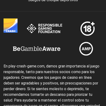
En play-crash-game.com, damos gran importancia al juego
responsable, tanto para nuestros socios como para los
jugadores. Creemos que los juegos de casino en línea
deben ser agradables y positivos, sin preocupaciones por
perder dinero. Si te sientes molesto o deprimido, te
recomendamos tomarte un descanso para priorizar tu
salud. Para ayudarte a mantener el control sobre tu
experiencia de juego en el casino, ofrecemos una variedad