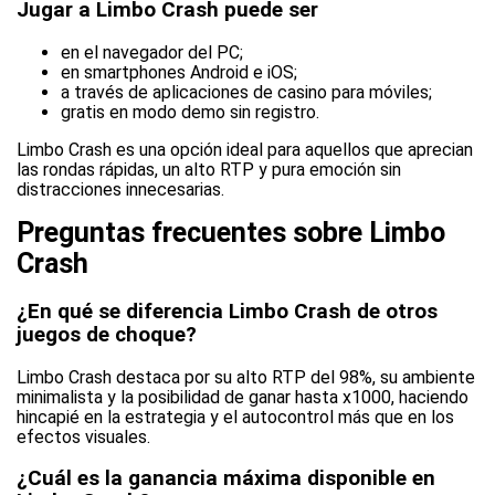
Jugar a Limbo Crash puede ser
en el navegador del PC;
en smartphones Android e iOS;
a través de aplicaciones de casino para móviles;
gratis en modo demo sin registro.
Limbo Crash es una opción ideal para aquellos que aprecian
las rondas rápidas, un alto RTP y pura emoción sin
distracciones innecesarias.
Preguntas frecuentes sobre Limbo
Crash
¿En qué se diferencia Limbo Crash de otros
juegos de choque?
Limbo Crash destaca por su alto RTP del 98%, su ambiente
minimalista y la posibilidad de ganar hasta x1000, haciendo
hincapié en la estrategia y el autocontrol más que en los
efectos visuales.
¿Cuál es la ganancia máxima disponible en