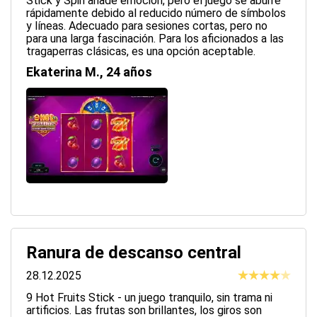
Stick y Spin añade emoción, pero el juego se aburre
rápidamente debido al reducido número de símbolos
y líneas. Adecuado para sesiones cortas, pero no
para una larga fascinación. Para los aficionados a las
tragaperras clásicas, es una opción aceptable.
Ekaterina M., 24 años
Ranura de descanso central
28.12.2025
9 Hot Fruits Stick - un juego tranquilo, sin trama ni
artificios. Las frutas son brillantes, los giros son