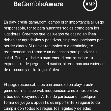
En play-crash-game.com, damos gran importancia al juego
responsable, tanto para nuestros socios como para los
jugadores. Creemos que los juegos de casino en línea
deben ser agradables y positivos, sin preocupaciones por
perder dinero. Si te sientes molesto o deprimido, te
recomendamos tomarte un descanso para priorizar tu
salud. Para ayudarte a mantener el control sobre tu
experiencia de juego en el casino, ofrecemos una variedad
de recursos y estrategias útiles.
El juego responsable es una prioridad en play-crash-
game.com, un sitio web independiente no afiliado a los
sitios que apoyamos. Antes de participar en cualquier
forma de juego o apuesta, es importante asegurarte de
cumplir con todos los requisitos legales y de edad