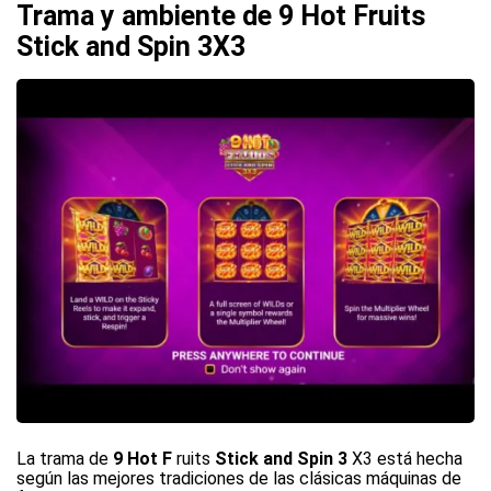
Trama y ambiente de 9 Hot Fruits
Stick and Spin 3X3
La trama de
9 Hot F
ruits
Stick and Spin 3
X3 está hecha
según las mejores tradiciones de las clásicas máquinas de