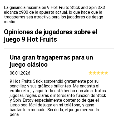
La ganancia máxima en 9 Hot Fruits Stick and Spin 3X3
alcanza x900 de la apuesta actual, lo que hace que la
tragaperras sea atractiva para los jugadores de riesgo
medio.
Opiniones de jugadores sobre el
juego 9 Hot Fruits
Una gran tragaperras para un
juego clásico
08.01.2026
9 Hot Fruits Stick sorprendió gratamente por su
sencillez y sus gráficos brillantes. Me encanta el
estilo retro, y aquí todo está hecho con alma: frutas
jugosas, reglas claras e interesante función de Stick
y Spin. Estoy especialmente contento de que el
juego sea fácil de jugar en mi teléfono, y gano
bastante a menudo. Sin duda, el juego merece la
pena.