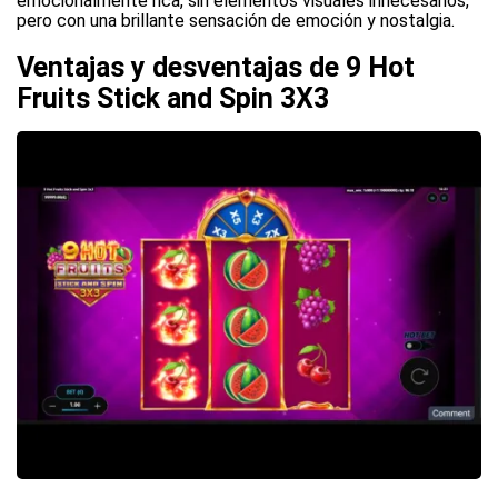
emocionalmente rica, sin elementos visuales innecesarios,
pero con una brillante sensación de emoción y nostalgia.
Ventajas y desventajas de 9 Hot
Fruits Stick and Spin 3X3