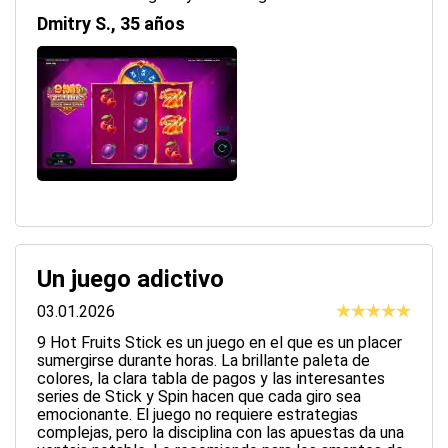
Dmitry S., 35 años
Un juego adictivo
03.01.2026
9 Hot Fruits Stick es un juego en el que es un placer
sumergirse durante horas. La brillante paleta de
colores, la clara tabla de pagos y las interesantes
series de Stick y Spin hacen que cada giro sea
emocionante. El juego no requiere estrategias
complejas, pero la disciplina con las apuestas da una