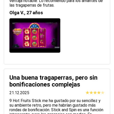
ventaja notable. Lo recomiendo para los amantes de
las tragaperras de frutas.
Olga V., 27 años
Una buena tragaperras, pero sin
bonificaciones complejas
21.12.2025
9 Hot Fruits Stick me ha gustado por su sencillez y
su ambiente retro, pero me habrían gustado más
rondas de bonificación. Stick and Spin es una función