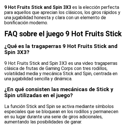
9 Hot Fruits Stick and Spin 3X3
es la elección perfecta
para aquellos que aprecian los clásicos, los giros rápidos y
una jugabilidad honesta y clara con un elemento de
bonificación moderno.
FAQ sobre el juego 9 Hot Fruits Stick
¿Qué es la tragaperras 9 Hot Fruits Stick and
Spin 3X3?
9 Hot Fruits Stick and Spin 3X3 es una video tragaperras
clásica de frutas de Gaming Corps con tres rodillos,
volatilidad media y mecánica Stick and Spin, centrada en
una jugabilidad sencilla y dinámica.
¿En qué consisten las mecánicas de Stick y
Spin utilizadas en el juego?
La función Stick and Spin se activa mediante símbolos
especiales que se bloquean en los rodillos y permanecen
en su lugar durante una serie de giros adicionales,
aumentando las posibilidades de ganar.