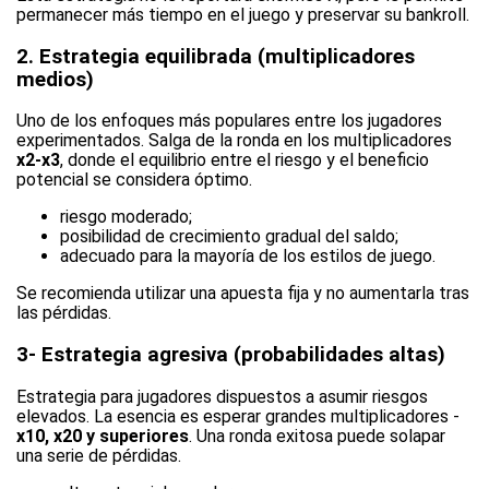
permanecer más tiempo en el juego y preservar su bankroll.
2. Estrategia equilibrada (multiplicadores
medios)
Uno de los enfoques más populares entre los jugadores
experimentados. Salga de la ronda en los multiplicadores
x2-x3
, donde el equilibrio entre el riesgo y el beneficio
potencial se considera óptimo.
riesgo moderado;
posibilidad de crecimiento gradual del saldo;
adecuado para la mayoría de los estilos de juego.
Se recomienda utilizar una apuesta fija y no aumentarla tras
las pérdidas.
3- Estrategia agresiva (probabilidades altas)
Estrategia para jugadores dispuestos a asumir riesgos
elevados. La esencia es esperar grandes multiplicadores -
x10, x20 y superiores
. Una ronda exitosa puede solapar
una serie de pérdidas.