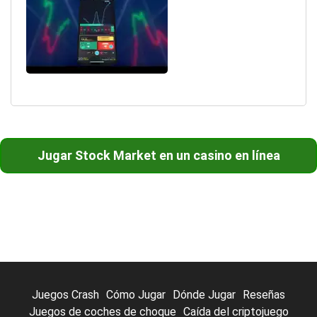
Jugar Stock Market en un casino en línea
Juegos Crash
Cómo Jugar
Dónde Jugar
Reseñas
Juegos de coches de choque
Caída del criptojuego