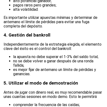
alto potencial ganador;
pagos raros pero grandes;
alta volatilidad.
Es importante utilizar apuestas mínimas y determinar de
antemano el límite de pérdidas para evitar una fuga
completa del depósito.
4. Gestión del bankroll
Independientemente de la estrategia elegida, el elemento
clave del éxito es el control del bankroll:
la apuesta no debe superar el 1-3% del saldo total;
no se debe volver a ganar después de una ronda
fallida;
es mejor fijar de antemano un límite de pérdidas y
ganancias.
5. Utilizar el modo de demostración
Antes de jugar con dinero real, es muy recomendable pasar
unas cuantas sesiones en modo demo. Esto le permitirá
comprender la frecuencia de las caídas;