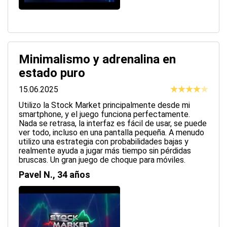
Minimalismo y adrenalina en
estado puro
15.06.2025
Utilizo la Stock Market principalmente desde mi
smartphone, y el juego funciona perfectamente.
Nada se retrasa, la interfaz es fácil de usar, se puede
ver todo, incluso en una pantalla pequeña. A menudo
utilizo una estrategia con probabilidades bajas y
realmente ayuda a jugar más tiempo sin pérdidas
bruscas. Un gran juego de choque para móviles.
Pavel N., 34 años