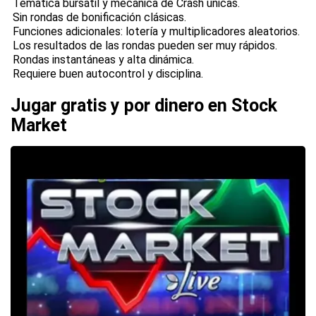
Temática bursátil y mecánica de Crash únicas.
Sin rondas de bonificación clásicas.
Funciones adicionales: lotería y multiplicadores aleatorios.
Los resultados de las rondas pueden ser muy rápidos.
Rondas instantáneas y alta dinámica.
Requiere buen autocontrol y disciplina.
Jugar gratis y por dinero en Stock
Market