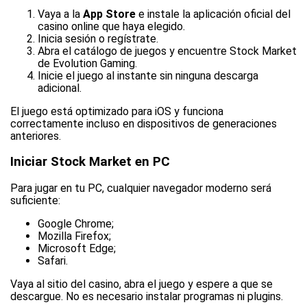
Vaya a la
App Store
e instale la aplicación oficial del
casino online que haya elegido.
Inicia sesión o regístrate.
Abra el catálogo de juegos y encuentre Stock Market
de Evolution Gaming.
Inicie el juego al instante sin ninguna descarga
adicional.
El juego está optimizado para iOS y funciona
correctamente incluso en dispositivos de generaciones
anteriores.
Iniciar Stock Market en PC
Para jugar en tu PC, cualquier navegador moderno será
suficiente:
Google Chrome;
Mozilla Firefox;
Microsoft Edge;
Safari.
Vaya al sitio del casino, abra el juego y espere a que se
descargue. No es necesario instalar programas ni plugins.