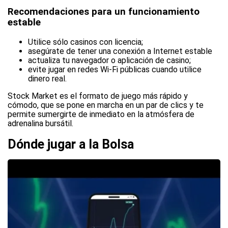
Recomendaciones para un funcionamiento
estable
Utilice sólo casinos con licencia;
asegúrate de tener una conexión a Internet estable
actualiza tu navegador o aplicación de casino;
evite jugar en redes Wi-Fi públicas cuando utilice
dinero real.
Stock Market es el formato de juego más rápido y
cómodo, que se pone en marcha en un par de clics y te
permite sumergirte de inmediato en la atmósfera de
adrenalina bursátil.
Dónde jugar a la Bolsa