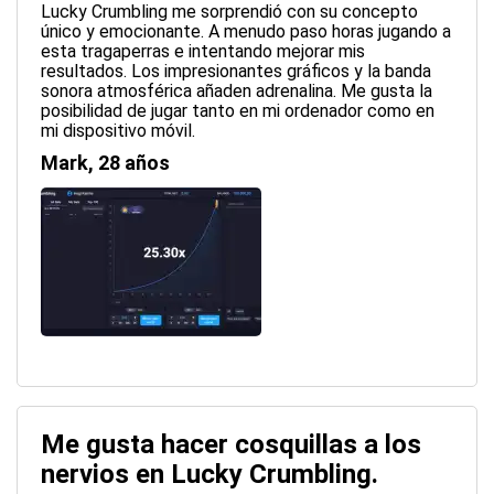
Lucky Crumbling me sorprendió con su concepto
único y emocionante. A menudo paso horas jugando a
esta tragaperras e intentando mejorar mis
resultados. Los impresionantes gráficos y la banda
sonora atmosférica añaden adrenalina. Me gusta la
posibilidad de jugar tanto en mi ordenador como en
mi dispositivo móvil.
Mark, 28 años
Me gusta hacer cosquillas a los
nervios en Lucky Crumbling.