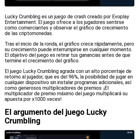
Lucky Crumbling es un juego de crash creado por Evoplay
Entertainment. El juego ofrece a los jugadores sentirse
como comerciantes y observar el gráfico de crecimiento
de las criptomonedas.
Tras el inicio de la ronda, el gráfico crece rápidamente, pero
su crecimiento puede interrumpirse en cualquier momento.
El objetivo del juego es retirar tus ganancias antes de que
termine el crecimiento del gráfico.
El juego Lucky Crumbling agrada con un alto porcentaje de
retorno al jugador, que es del 96%, la posibilidad de jugar en
cualquier dispositivo sin instalar programas adicionales, así
como generosos multiplicadores de premios. ¡El
multiplicador de premio máximo del juego multiplicará su
apuesta por x1000 veces!
El argumento del juego Lucky
Crumbling