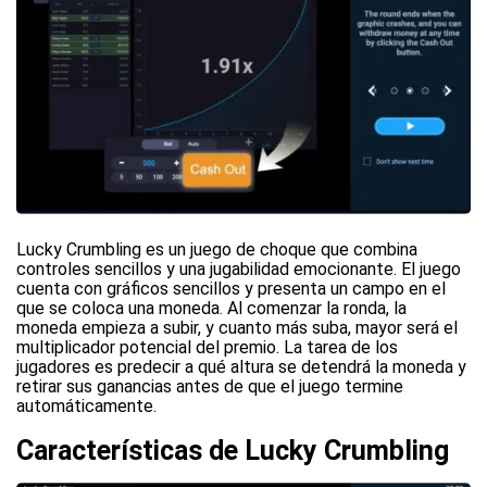
Lucky Crumbling es un juego de choque que combina
controles sencillos y una jugabilidad emocionante. El juego
cuenta con gráficos sencillos y presenta un campo en el
que se coloca una moneda. Al comenzar la ronda, la
moneda empieza a subir, y cuanto más suba, mayor será el
multiplicador potencial del premio. La tarea de los
jugadores es predecir a qué altura se detendrá la moneda y
retirar sus ganancias antes de que el juego termine
automáticamente.
Características de Lucky Crumbling