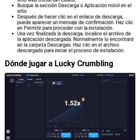
Busque la sección Descarga o Aplicación móvil en el
sitio.
Después de hacer clic en el enlace de descarga,
puede aparecer un mensaje de confirmación. Haz clic
en Permitir para proceder con la instalación.
Una vez finalizada la descarga, localice el archivo de
la aplicación descargada. Normalmente lo encontrará
en la carpeta Descargas. Haz clic en el archivo
descargado para iniciar el proceso de instalación.
Dónde jugar a Lucky Crumbling