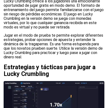
Lucky Crumbling ofrece a los jugadores una emocionante
oportunidad de jugar gratis en modo demo. El formato de
entrenamiento del juego permite familiarizarse con el juego
sin riesgo de pérdidas económicas. El juego en Lucky
Crumbling en la versión demo se juega con monedas
virtuales, por lo que cualquier ganancia recibida en este
modo es virtual y no puede ser retirada.
Jugar en el modo de prueba te permite explorar diferentes
estrategias, probar opciones de apuesta y entender la
dinámica de la tragaperras. Es una forma estupenda para
que los novatos prueben suerte. Utilice la versión demo de
Lucky Crumbling para practicar y luego pase a jugar con
dinero real.
Estrategias y tácticas para jugar a
Lucky Crumbling