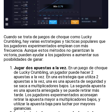
Cuando se trata de juegos de choque como Lucky
Crumbling, hay varias estrategias y tácticas populares que
los jugadores experimentados emplean con más
frecuencia. Aunque estos métodos no garantizan la
victoria, pueden ayudar a los jugadores a aumentar sus
posibilidades de ganar:
Jugar dos apuestas a la vez.
En un juego de choque
de Lucky Crumbling, un jugador puede hacer 2
apuestas a la vez. En una estrategia que utiliza 2
apuestas a la vez, una es una apuesta de seguridad y
se saca a multiplicadores bajos. La segunda apuesta
es una apuesta arriesgada y se puede retirar más
tarde. Los jugadores experimentados aconsejan
retirar la apuesta mayor a multiplicadores bajos, y
utilizar la apuesta baja para luchar por mayores
ganancias.