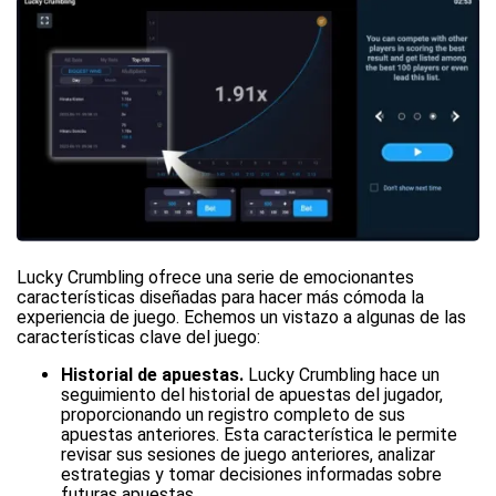
Lucky Crumbling ofrece una serie de emocionantes
características diseñadas para hacer más cómoda la
experiencia de juego. Echemos un vistazo a algunas de las
características clave del juego:
Historial de apuestas.
Lucky Crumbling hace un
seguimiento del historial de apuestas del jugador,
proporcionando un registro completo de sus
apuestas anteriores. Esta característica le permite
revisar sus sesiones de juego anteriores, analizar
estrategias y tomar decisiones informadas sobre
futuras apuestas.