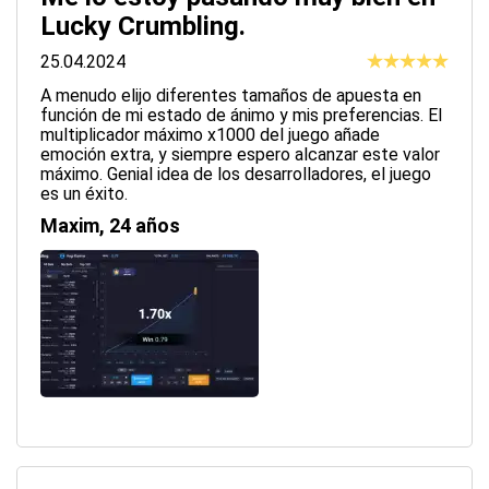
Lucky Crumbling.
25.04.2024
A menudo elijo diferentes tamaños de apuesta en
función de mi estado de ánimo y mis preferencias. El
multiplicador máximo x1000 del juego añade
emoción extra, y siempre espero alcanzar este valor
máximo. Genial idea de los desarrolladores, el juego
es un éxito.
Maxim, 24 años