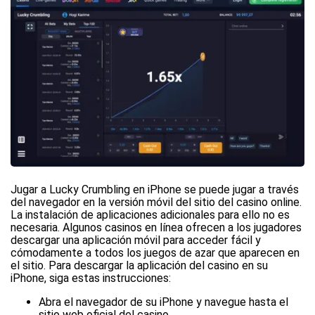
Jugar a Lucky Crumbling en iPhone se puede jugar a través
del navegador en la versión móvil del sitio del casino online.
La instalación de aplicaciones adicionales para ello no es
necesaria. Algunos casinos en línea ofrecen a los jugadores
descargar una aplicación móvil para acceder fácil y
cómodamente a todos los juegos de azar que aparecen en
el sitio. Para descargar la aplicación del casino en su
iPhone, siga estas instrucciones:
Abra el navegador de su iPhone y navegue hasta el
sitio web oficial del casino.