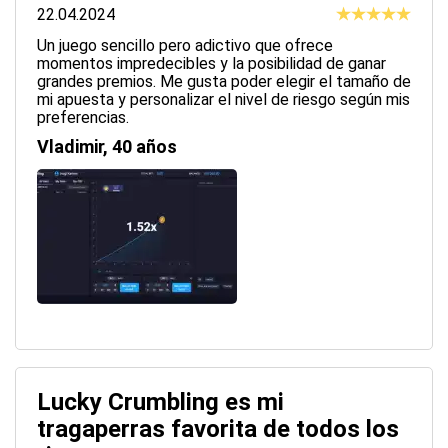
22.04.2024
Un juego sencillo pero adictivo que ofrece
momentos impredecibles y la posibilidad de ganar
grandes premios. Me gusta poder elegir el tamaño de
mi apuesta y personalizar el nivel de riesgo según mis
preferencias.
Vladimir, 40 años
Lucky Crumbling es mi
tragaperras favorita de todos los