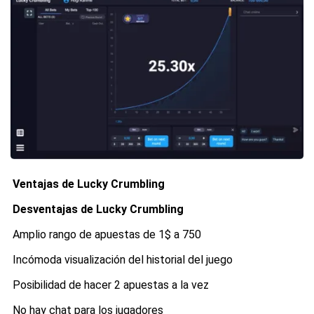
Ventajas de Lucky Crumbling
Desventajas de Lucky Crumbling
Amplio rango de apuestas de 1$ a 750
Incómoda visualización del historial del juego
Posibilidad de hacer 2 apuestas a la vez
No hay chat para los jugadores