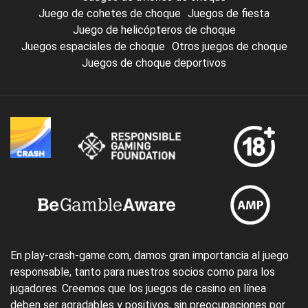
Juego de cohetes de choque
Juegos de fiesta
Juego de helicópteros de choque
Juegos espaciales de choque
Otros juegos de choque
Juegos de choque deportivos
En play-crash-game.com, damos gran importancia al juego
responsable, tanto para nuestros socios como para los
jugadores. Creemos que los juegos de casino en línea
deben ser agradables y positivos, sin preocupaciones por