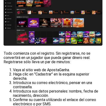
Todo comienza con el registro. Sin registrarse, no se
convertirá en un jugador que pueda ganar dinero real.
Registrarse sólo lleva un par de minutos:
Vaya al sitio web de ApostaGanha.
Haga clic en "Cadastrar" en la esquina superior
derecha.
Introduzca su correo electrónico, pensar en una
contraseña.
Introduzca sus datos personales: nombre, fecha de
nacimiento, dirección.
Confirme su cuenta utilizando el enlace del correo
electrónico o por SMS.