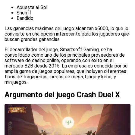
Apuesta al Sol
Sheriff
Bandido
Las ganancias máximas del juego alcanzan x5000, lo que lo
convierte en una opción interesante para los jugadores que
buscan grandes ganancias.
El desarrollador del juego, Smartsoft Gaming, se ha
consolidado como uno de los principales proveedores de
software de casino online, operando con éxito en el
mercado B2B desde 2015. La empresa es conocida por su
amplia gama de juegos populares, que incluyen diferentes
tipos de tragaperras, juegos de mesa, bingo y keno, y
minijuegos.
Argumento del juego Crash Duel X