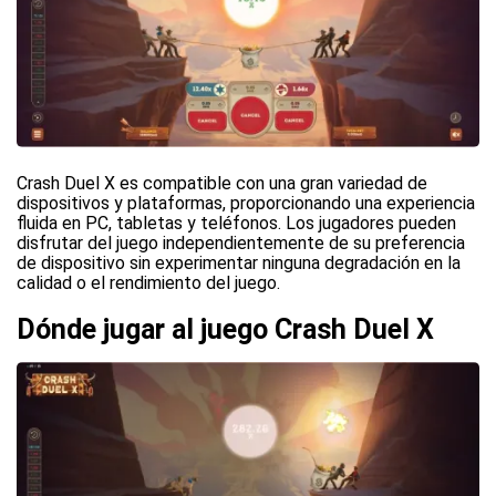
Crash Duel X es compatible con una gran variedad de
dispositivos y plataformas, proporcionando una experiencia
fluida en PC, tabletas y teléfonos. Los jugadores pueden
disfrutar del juego independientemente de su preferencia
de dispositivo sin experimentar ninguna degradación en la
calidad o el rendimiento del juego.
Dónde jugar al juego Crash Duel X