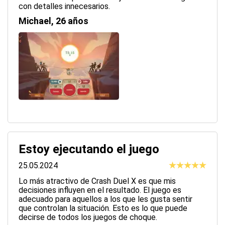
con detalles innecesarios.
Michael, 26 años
Estoy ejecutando el juego
25.05.2024
Lo más atractivo de Crash Duel X es que mis
decisiones influyen en el resultado. El juego es
adecuado para aquellos a los que les gusta sentir
que controlan la situación. Esto es lo que puede
decirse de todos los juegos de choque.