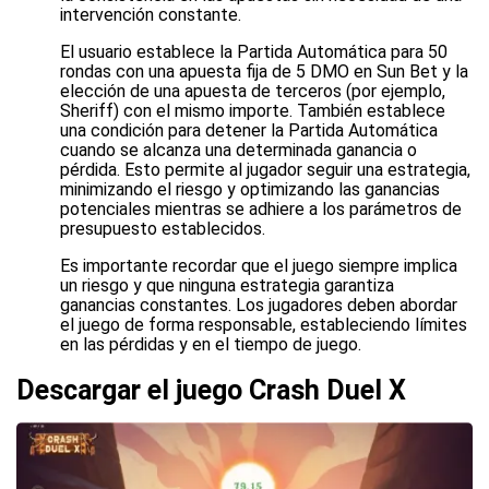
intervención constante.
El usuario establece la Partida Automática para 50
rondas con una apuesta fija de 5 DMO en Sun Bet y la
elección de una apuesta de terceros (por ejemplo,
Sheriff) con el mismo importe. También establece
una condición para detener la Partida Automática
cuando se alcanza una determinada ganancia o
pérdida. Esto permite al jugador seguir una estrategia,
minimizando el riesgo y optimizando las ganancias
potenciales mientras se adhiere a los parámetros de
presupuesto establecidos.
Es importante recordar que el juego siempre implica
un riesgo y que ninguna estrategia garantiza
ganancias constantes. Los jugadores deben abordar
el juego de forma responsable, estableciendo límites
en las pérdidas y en el tiempo de juego.
Descargar el juego Crash Duel X