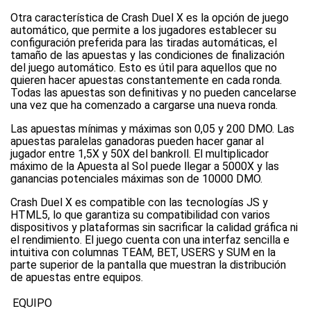
Otra característica de Crash Duel X es la opción de juego
automático, que permite a los jugadores establecer su
configuración preferida para las tiradas automáticas, el
tamaño de las apuestas y las condiciones de finalización
del juego automático. Esto es útil para aquellos que no
quieren hacer apuestas constantemente en cada ronda.
Todas las apuestas son definitivas y no pueden cancelarse
una vez que ha comenzado a cargarse una nueva ronda.
Las apuestas mínimas y máximas son 0,05 y 200 DMO. Las
apuestas paralelas ganadoras pueden hacer ganar al
jugador entre 1,5X y 50X del bankroll. El multiplicador
máximo de la Apuesta al Sol puede llegar a 5000X y las
ganancias potenciales máximas son de 10000 DMO.
Crash Duel X es compatible con las tecnologías JS y
HTML5, lo que garantiza su compatibilidad con varios
dispositivos y plataformas sin sacrificar la calidad gráfica ni
el rendimiento. El juego cuenta con una interfaz sencilla e
intuitiva con columnas TEAM, BET, USERS y SUM en la
parte superior de la pantalla que muestran la distribución
de apuestas entre equipos.
EQUIPO