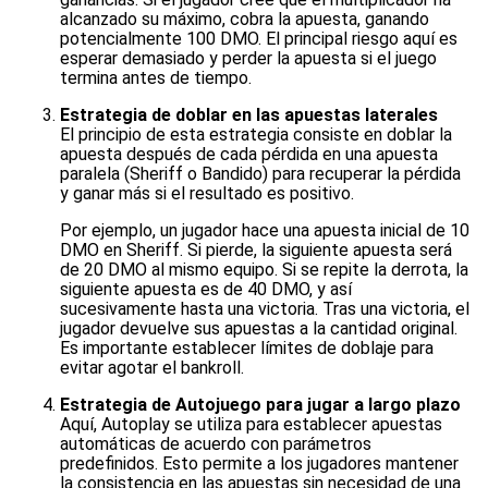
alcanzado su máximo, cobra la apuesta, ganando
potencialmente 100 DMO. El principal riesgo aquí es
esperar demasiado y perder la apuesta si el juego
termina antes de tiempo.
Estrategia de doblar en las apuestas laterales
El principio de esta estrategia consiste en doblar la
apuesta después de cada pérdida en una apuesta
paralela (Sheriff o Bandido) para recuperar la pérdida
y ganar más si el resultado es positivo.
Por ejemplo, un jugador hace una apuesta inicial de 10
DMO en Sheriff. Si pierde, la siguiente apuesta será
de 20 DMO al mismo equipo. Si se repite la derrota, la
siguiente apuesta es de 40 DMO, y así
sucesivamente hasta una victoria. Tras una victoria, el
jugador devuelve sus apuestas a la cantidad original.
Es importante establecer límites de doblaje para
evitar agotar el bankroll.
Estrategia de Autojuego para jugar a largo plazo
Aquí, Autoplay se utiliza para establecer apuestas
automáticas de acuerdo con parámetros
predefinidos. Esto permite a los jugadores mantener
la consistencia en las apuestas sin necesidad de una