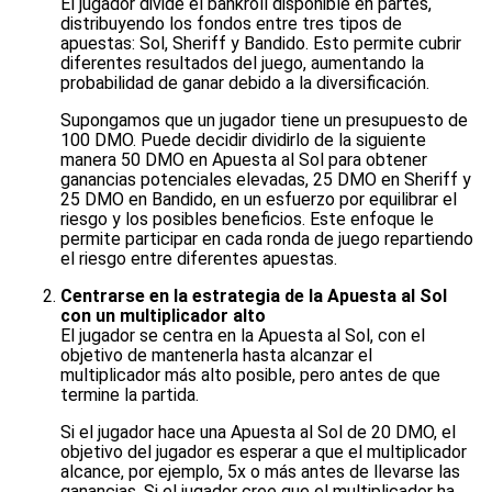
El jugador divide el bankroll disponible en partes,
distribuyendo los fondos entre tres tipos de
apuestas: Sol, Sheriff y Bandido. Esto permite cubrir
diferentes resultados del juego, aumentando la
probabilidad de ganar debido a la diversificación.
Supongamos que un jugador tiene un presupuesto de
100 DMO. Puede decidir dividirlo de la siguiente
manera 50 DMO en Apuesta al Sol para obtener
ganancias potenciales elevadas, 25 DMO en Sheriff y
25 DMO en Bandido, en un esfuerzo por equilibrar el
riesgo y los posibles beneficios. Este enfoque le
permite participar en cada ronda de juego repartiendo
el riesgo entre diferentes apuestas.
Centrarse en la estrategia de la Apuesta al Sol
con un multiplicador alto
El jugador se centra en la Apuesta al Sol, con el
objetivo de mantenerla hasta alcanzar el
multiplicador más alto posible, pero antes de que
termine la partida.
Si el jugador hace una Apuesta al Sol de 20 DMO, el
objetivo del jugador es esperar a que el multiplicador
alcance, por ejemplo, 5x o más antes de llevarse las
ganancias. Si el jugador cree que el multiplicador ha