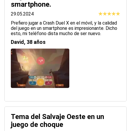
smartphone.
29.05.2024
Prefiero jugar a Crash Duel X en el móvil, y la calidad
del juego en un smartphone es impresionante. Dicho
esto, mi teléfono dista mucho de ser nuevo.
David, 38 años
Tema del Salvaje Oeste en un
juego de choque