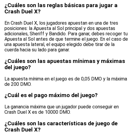
¿Cuáles son las reglas básicas para jugar a
Crash Duel X?
En Crash Duel X, los jugadores apuestan en una de tres
posiciones: la Apuesta al Sol principal y dos apuestas
adicionales, Sheriff y Bandido. Para ganar, debes recoger tu
Apuesta al Sol antes de que termine el juego. En el caso de
una apuesta lateral, el equipo elegido debe tirar de la
cuerda hacia su lado para ganar.
¿Cuáles son las apuestas mínimas y máximas
del juego?
La apuesta mínima en el juego es de 0,05 DMO y la máxima
de 200 DMO.
¿Cuál es el pago máximo del juego?
La ganancia máxima que un jugador puede conseguir en
Crash Duel X es de 10000 DMO.
¿Cuáles son las características de juego de
Crash Duel X?