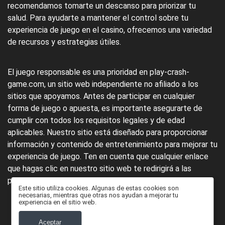
recomendamos tomarte un descanso para priorizar tu
salud. Para ayudarte a mantener el control sobre tu
experiencia de juego en el casino, ofrecemos una variedad
de recursos y estrategias útiles.
El juego responsable es una prioridad en play-crash-
game.com, un sitio web independiente no afiliado a los
sitios que apoyamos. Antes de participar en cualquier
forma de juego o apuesta, es importante asegurarte de
cumplir con todos los requisitos legales y de edad
aplicables. Nuestro sitio está diseñado para proporcionar
información y contenido de entretenimiento para mejorar tu
experiencia de juego. Ten en cuenta que cualquier enlace
que hagas clic en nuestro sitio web te redirigirá a las
páginas correspondientes.
Este sitio utiliza cookies. Algunas de estas cookies son
necesarias, mientras que otras nos ayudan a mejorar tu
experiencia en el sitio web.
Aceptar