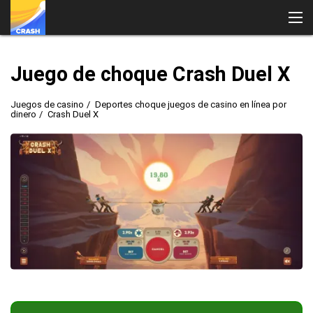
Juego de choque Crash Duel X
Juegos de casino
Deportes choque juegos de casino en línea por
dinero
Crash Duel X
Juegos crash en casinos en línea
Jugar en el Casino Online