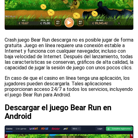
Crash juego Bear Run descarga no es posible jugar de forma
gratuita. Juego en línea requiere una conexión estable a
Internet y funciona con cualquier navegador, incluso con
baja velocidad de Internet. Después del lanzamiento, todas
las características se conservan, gráficos de alta calidad, la
capacidad de jugar la sesión de juego con unos pocos clics.
En caso de que el casino en línea tenga una aplicación, los
jugadores pueden descargarla. Tales aplicaciones
proporcionan acceso 24/7 a todos los servicios, incluyendo
el juego Bear Run para Android.
Descargar el juego Bear Run en
Android