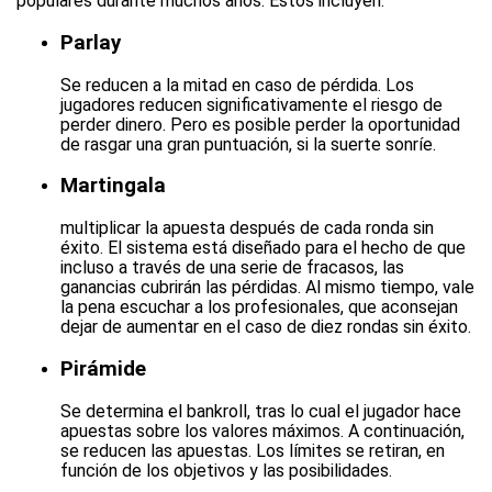
populares durante muchos años. Estos incluyen:
Parlay
Se reducen a la mitad en caso de pérdida. Los
jugadores reducen significativamente el riesgo de
perder dinero. Pero es posible perder la oportunidad
de rasgar una gran puntuación, si la suerte sonríe.
Martingala
multiplicar la apuesta después de cada ronda sin
éxito. El sistema está diseñado para el hecho de que
incluso a través de una serie de fracasos, las
ganancias cubrirán las pérdidas. Al mismo tiempo, vale
la pena escuchar a los profesionales, que aconsejan
dejar de aumentar en el caso de diez rondas sin éxito.
Pirámide
Se determina el bankroll, tras lo cual el jugador hace
apuestas sobre los valores máximos. A continuación,
se reducen las apuestas. Los límites se retiran, en
función de los objetivos y las posibilidades.