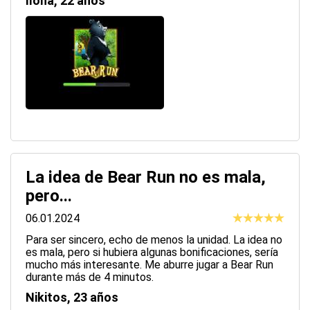
Ilona, 22 años
La idea de Bear Run no es mala,
pero...
06.01.2024
Para ser sincero, echo de menos la unidad. La idea no
es mala, pero si hubiera algunas bonificaciones, sería
mucho más interesante. Me aburre jugar a Bear Run
durante más de 4 minutos.
Nikitos, 23 años