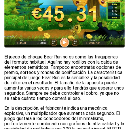
El juego de choque Bear Run no es como las tragaperras
del formato habitual. Aquí no hay rodillos con la caída de
elementos temáticos. Tampoco encontrarás opciones de
premio, sorteos y rondas de bonificación. La característica
principal del juego Bear Run es la sencillez y la posibilidad
de influir en el resultado. El tamaño de la apuesta puede
aumentar varias veces y para ello tendrás que esperar unos
segundos. Siempre se debe controlar el cobro, ya que no
se sabe cuánto tiempo correrá el oso.
En la descripción, el fabricante indica una mecánica
explosiva, un multiplicador que aumenta cada segundo. El
juego gustará a los conocedores del minimalismo,
perfectamente combinado con gráficos de alta calidad y la
posibilidad de multiplicar por 200 la apuesta inicial. El RTP