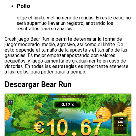
Pollo
elige el límite y el número de rondas. En este caso, no
será superfluo llevar un registro, anotando los
resultados para su análisis.
Crash juego Bear Run le permite determinar la forma de
juego: moderado, medio, agresivo, así como el límite. De
esto depende el tamaño de la apuesta y el tamaño de las
ganancias. Es mejor empezar apostando con valores
pequeños, y luego aumentarlos gradualmente en caso de
victorias. En todas las estrategias es importante atenerse
a las reglas, para poder parar a tiempo.
Descargar Bear Run