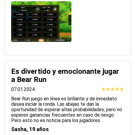
Es divertido y emocionante jugar
a Bear Run
07.01.2024
Bear Run juego en línea es brillante y de inmediato
desea iniciar la ronda. Las abejas te dan la
oportunidad de esperar altas probabilidades, pero no
esperes ganancias frecuentes en caso de riesgo.
Pero esto no es noticia para los jugadores.
Sasha, 19 años