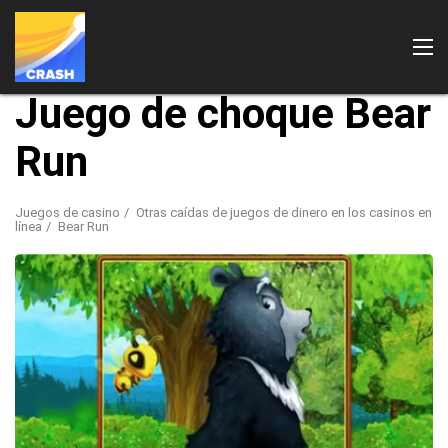
Juego de choque Bear
Run
Juegos de casino
Otras caídas de juegos de dinero en los casinos en
línea
Bear Run
Juegos crash en casinos en línea
Jugar en el Casino Online