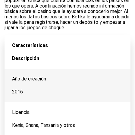
popular en África que cuenta con licencias en los países en
los que opera. A continuación hemos reunido información
básica sobre el casino que le ayudará a conocerlo mejor. Al
menos los datos básicos sobre Betika le ayudarán a decidir
si vale la pena registrarse, hacer un depósito y empezar a
jugar a los juegos de choque.
Características
Descripción
Año de creación
2016
Licencia
Kenia, Ghana, Tanzania y otros