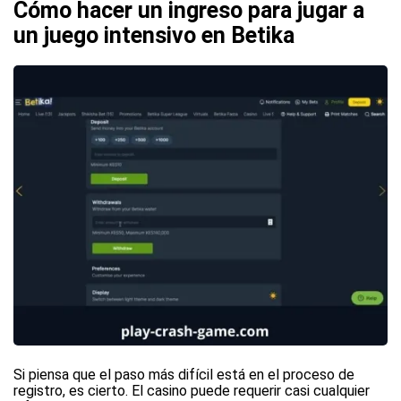
Cómo hacer un ingreso para jugar a
un juego intensivo en Betika
Si piensa que el paso más difícil está en el proceso de
registro, es cierto. El casino puede requerir casi cualquier