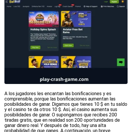
A los jugadores les encantan las bonificaciones y es
comprensible, porque las bonificaciones aumentan las
posibilidades de ganar. Digamos que tienes 10 $ en tu saldo
y el casino te da otros 10 $. Así, el casino aumenta sus
posibilidades de ganar. O supongamos que recibes 200
tiradas gratis, que en realidad son 200 oportunidades de
ganar dinero real. Y después de todo, hay una alta
probabilidad de que ganes. A continuación, un breve