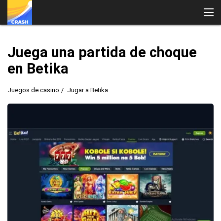
Juega una partida de choque
en Betika
Juegos de casino
Jugar a Betika
Juegos crash en casinos en línea
Jugar en el Casino Online