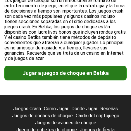
Los juegos de choque son un emocionante formato de
entretenimiento de juego, en el que la estrategia y la toma
de decisiones a tiempo son importantes. Los juegos crash
son cada vez más populares y algunos casinos incluso
tienen secciones separadas en el sitio dedicadas a los
juegos crash. En Betika, los juegos de choque están
disponibles con lucrativos bonos que incluyen rondas gratis.
Y el casino Betika también tiene métodos de depósito
convenientes que atraerán a cualquier jugador. Lo principal
es no arriesgar demasiado y, a tiempo, llevarse sus
ganancias. Recuerde que se trata de un casino en Internet
y de juegos de azar.
Jugar a juegos de choque en Betika
Juegos Crash
Cómo Jugar
Dónde Jugar
Reseñas
Juegos de coches de choque
Caída del criptojuego
Juegos de aviones de choque
Juego de cohetes de choque
Juegos de fiesta