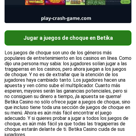
Jugar a juegos de choque en Betika
Los juegos de choque son uno de los géneros más
populares de entretenimiento en los casinos en línea. Como
dijo una persona muy sabia: los jugadores solían jugar a las
tragaperras en los casinos, pero ahora juegan a los juegos
de choque. Y no es de extrañar que la atención de los
jugadores haya cambiado tanto. Los jugadores hacen una
apuesta y ven cómo sube el multiplicador. Cuanto más
esperen, mayores serán las ganancias potenciales, pero si
no consiguen su dinero a tiempo, ¡la apuesta se quema!
Betika Casino no sólo ofrece jugar a juegos de choque, sino
que incluso tiene toda una sección de juegos de choque en
su menú. Ahora es aún más fácil encontrar el juego
adecuado. Y si quieres probar a jugar a todos los juegos de
choque, es aún más fácil ya que todas las tragaperras de
choque estarán delante de ti. Betika Casino cuida de sus
jugadores.