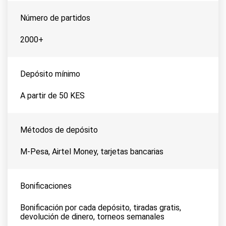
Número de partidos
2000+
Depósito mínimo
A partir de 50 KES
Métodos de depósito
M-Pesa, Airtel Money, tarjetas bancarias
Bonificaciones
Bonificación por cada depósito, tiradas gratis,
devolución de dinero, torneos semanales