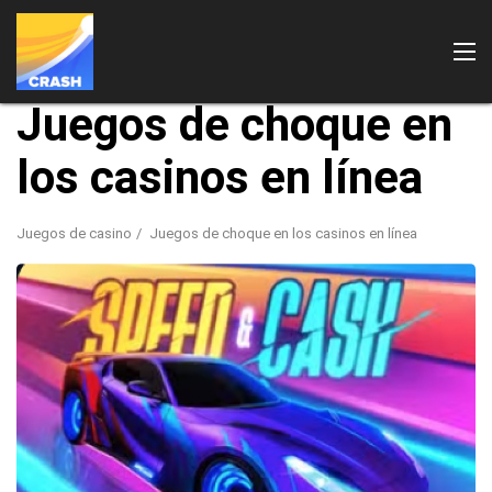
Juegos de choque en
los casinos en línea
Juegos de casino
Juegos de choque en los casinos en línea
Juegos crash en casinos en línea
Jugar en el Casino Online