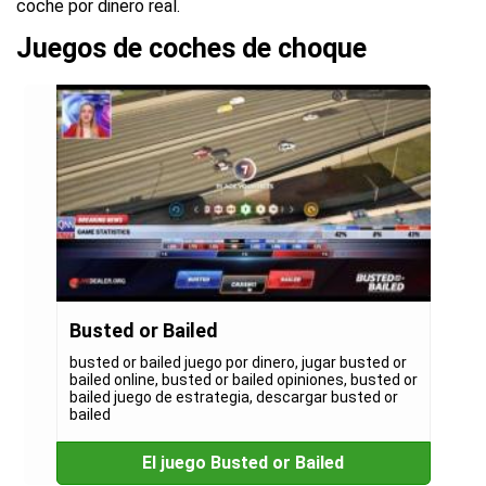
coche por dinero real.
Juegos de coches de choque
Busted or Bailed
busted or bailed juego por dinero, jugar busted or
bailed online, busted or bailed opiniones, busted or
bailed juego de estrategia, descargar busted or
bailed
El juego Busted or Bailed