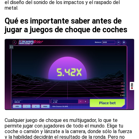
el diseño del sonido de los impactos y el raspado del
metal.
Qué es importante saber antes de
jugar a juegos de choque de coches
Cualquier juego de choque es multijugador, lo que te
permite jugar con jugadores de todo el mundo. Elige tu
coche o camión y lánzate a la carrera, donde sólo la fuerza
y la habilidad decidirán el resultado de la ronda. Pero no