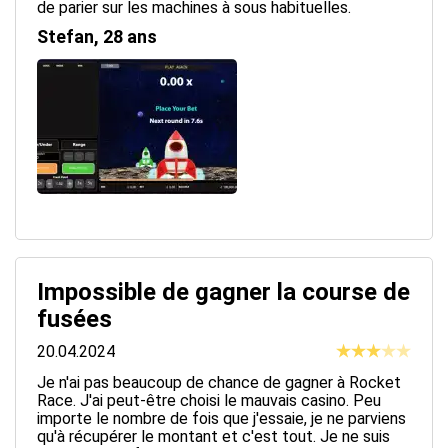
de parier sur les machines à sous habituelles.
Stefan, 28 ans
Impossible de gagner la course de
fusées
20.04.2024
Je n'ai pas beaucoup de chance de gagner à Rocket
Race. J'ai peut-être choisi le mauvais casino. Peu
importe le nombre de fois que j'essaie, je ne parviens
qu'à récupérer le montant et c'est tout. Je ne suis