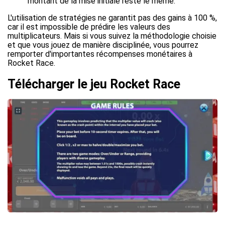
montant de la mise initiale reste le même.
L'utilisation de stratégies ne garantit pas des gains à 100 %,
car il est impossible de prédire les valeurs des
multiplicateurs. Mais si vous suivez la méthodologie choisie
et que vous jouez de manière disciplinée, vous pourrez
remporter d'importantes récompenses monétaires à
Rocket Race.
Télécharger le jeu Rocket Race