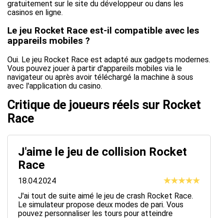
gratuitement sur le site du développeur ou dans les
casinos en ligne.
Le jeu Rocket Race est-il compatible avec les
appareils mobiles ?
Oui. Le jeu Rocket Race est adapté aux gadgets modernes.
Vous pouvez jouer à partir d'appareils mobiles via le
navigateur ou après avoir téléchargé la machine à sous
avec l'application du casino.
Critique de joueurs réels sur Rocket
Race
J'aime le jeu de collision Rocket
Race
18.04.2024
J'ai tout de suite aimé le jeu de crash Rocket Race.
Le simulateur propose deux modes de pari. Vous
pouvez personnaliser les tours pour atteindre