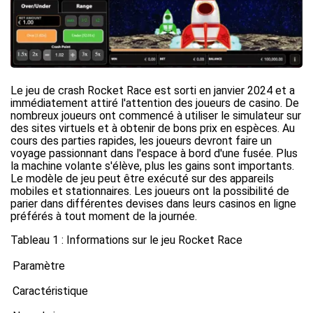
Le jeu de crash Rocket Race est sorti en janvier 2024 et a
immédiatement attiré l'attention des joueurs de casino. De
nombreux joueurs ont commencé à utiliser le simulateur sur
des sites virtuels et à obtenir de bons prix en espèces. Au
cours des parties rapides, les joueurs devront faire un
voyage passionnant dans l'espace à bord d'une fusée. Plus
la machine volante s'élève, plus les gains sont importants.
Le modèle de jeu peut être exécuté sur des appareils
mobiles et stationnaires. Les joueurs ont la possibilité de
parier dans différentes devises dans leurs casinos en ligne
préférés à tout moment de la journée.
Tableau 1 : Informations sur le jeu Rocket Race
Paramètre
Caractéristique