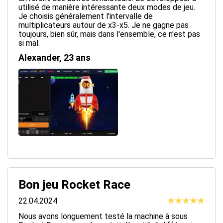
utilisé de manière intéressante deux modes de jeu.
Je choisis généralement l'intervalle de
multiplicateurs autour de x3-x5. Je ne gagne pas
toujours, bien sûr, mais dans l'ensemble, ce n'est pas
si mal.
Alexander, 23 ans
Bon jeu Rocket Race
22.04.2024
Nous avons longuement testé la machine à sous