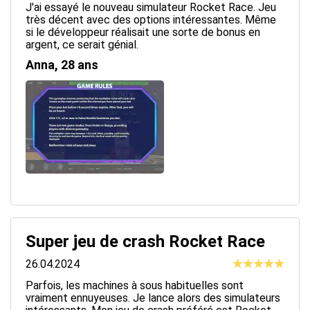
J'ai essayé le nouveau simulateur Rocket Race. Jeu
très décent avec des options intéressantes. Même
si le développeur réalisait une sorte de bonus en
argent, ce serait génial.
Anna, 28 ans
Super jeu de crash Rocket Race
26.04.2024
Parfois, les machines à sous habituelles sont
vraiment ennuyeuses. Je lance alors des simulateurs