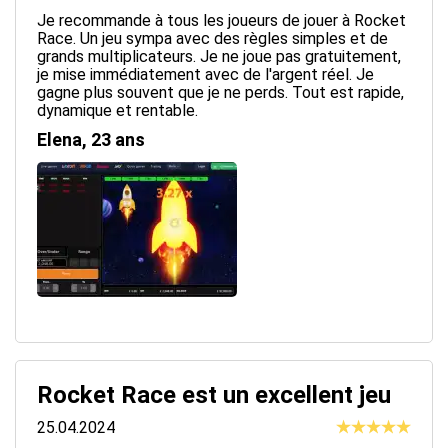
Je recommande à tous les joueurs de jouer à Rocket
Race. Un jeu sympa avec des règles simples et de
grands multiplicateurs. Je ne joue pas gratuitement,
je mise immédiatement avec de l'argent réel. Je
gagne plus souvent que je ne perds. Tout est rapide,
dynamique et rentable.
Elena, 23 ans
Rocket Race est un excellent jeu
25.04.2024