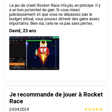
Le jeu de crash Rocket Race m'a plu, en principe. Il y
a un bon potentiel de gain. Si vous misez
judicieusement et que vous ne dépassez pas le
budget alloué, vous pouvez obtenir des gains assez
importants. Bien sûr, cela ne va pas sans pertes.
David, 23 ans
Je recommande de jouer à Rocket
Race
24.04.2024