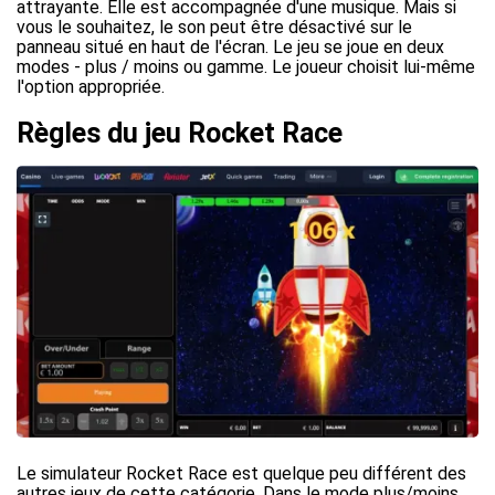
attrayante. Elle est accompagnée d'une musique. Mais si
vous le souhaitez, le son peut être désactivé sur le
panneau situé en haut de l'écran. Le jeu se joue en deux
modes - plus / moins ou gamme. Le joueur choisit lui-même
l'option appropriée.
Règles du jeu Rocket Race
Le simulateur Rocket Race est quelque peu différent des
autres jeux de cette catégorie. Dans le mode plus/moins,