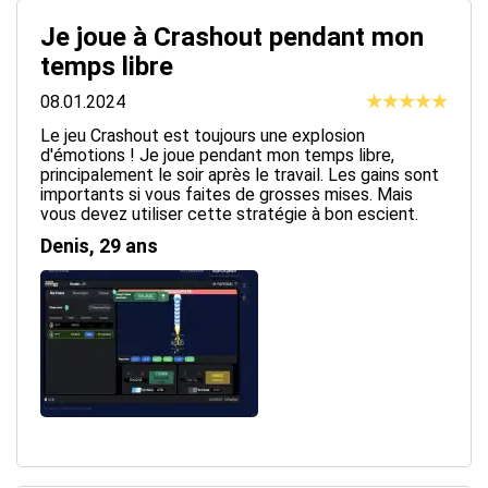
Je joue à Crashout pendant mon
temps libre
08.01.2024
Le jeu Crashout est toujours une explosion
d'émotions ! Je joue pendant mon temps libre,
principalement le soir après le travail. Les gains sont
importants si vous faites de grosses mises. Mais
vous devez utiliser cette stratégie à bon escient.
Denis, 29 ans