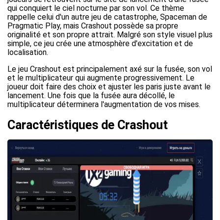
qui conquiert le ciel nocturne par son vol. Ce thème
rappelle celui d'un autre jeu de catastrophe, Spaceman de
Pragmatic Play, mais Crashout possède sa propre
originalité et son propre attrait. Malgré son style visuel plus
simple, ce jeu crée une atmosphère d'excitation et de
localisation.
Le jeu Crashout est principalement axé sur la fusée, son vol
et le multiplicateur qui augmente progressivement. Le
joueur doit faire des choix et ajuster les paris juste avant le
lancement. Une fois que la fusée aura décollé, le
multiplicateur déterminera l'augmentation de vos mises.
Caractéristiques de Crashout