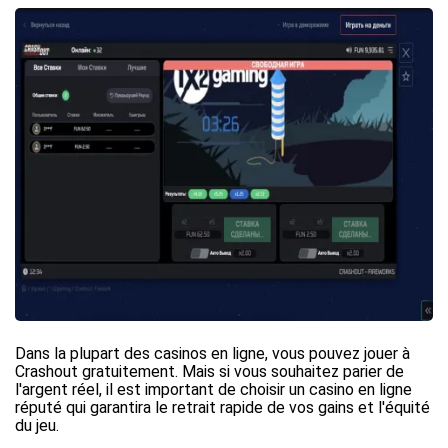
Dans la plupart des casinos en ligne, vous pouvez jouer à
Crashout gratuitement. Mais si vous souhaitez parier de
l'argent réel, il est important de choisir un casino en ligne
réputé qui garantira le retrait rapide de vos gains et l'équité
du jeu.