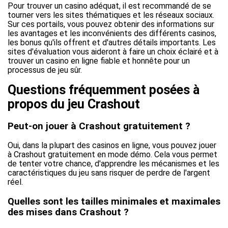
Pour trouver un casino adéquat, il est recommandé de se
tourner vers les sites thématiques et les réseaux sociaux.
Sur ces portails, vous pouvez obtenir des informations sur
les avantages et les inconvénients des différents casinos,
les bonus qu'ils offrent et d'autres détails importants. Les
sites d'évaluation vous aideront à faire un choix éclairé et à
trouver un casino en ligne fiable et honnête pour un
processus de jeu sûr.
Questions fréquemment posées à
propos du jeu Crashout
Peut-on jouer à Crashout gratuitement ?
Oui, dans la plupart des casinos en ligne, vous pouvez jouer
à Crashout gratuitement en mode démo. Cela vous permet
de tenter votre chance, d'apprendre les mécanismes et les
caractéristiques du jeu sans risquer de perdre de l'argent
réel.
Quelles sont les tailles minimales et maximales
des mises dans Crashout ?