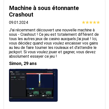
Machine à sous étonnante
Crashout
09.01.2024
J'ai récemment découvert une nouvelle machine à
sous - Crashout ! Ce jeu est totalement différent de
tous les autres jeux de casino auxquels j'ai joué ! Ici,
vous décidez quand vous voulez encaisser vos gains
au lieu de faire tourner les rouleaux et d'attendre le
jackpot. Si vous voulez jouer et gagner, vous devez
absolument essayer ce jeu !
Simon, 29 ans