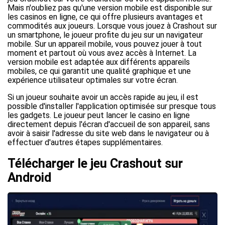
Mais n'oubliez pas qu'une version mobile est disponible sur
les casinos en ligne, ce qui offre plusieurs avantages et
commodités aux joueurs. Lorsque vous jouez à Crashout sur
un smartphone, le joueur profite du jeu sur un navigateur
mobile. Sur un appareil mobile, vous pouvez jouer à tout
moment et partout où vous avez accès à Internet. La
version mobile est adaptée aux différents appareils
mobiles, ce qui garantit une qualité graphique et une
expérience utilisateur optimales sur votre écran.
Si un joueur souhaite avoir un accès rapide au jeu, il est
possible d'installer l'application optimisée sur presque tous
les gadgets. Le joueur peut lancer le casino en ligne
directement depuis l'écran d'accueil de son appareil, sans
avoir à saisir l'adresse du site web dans le navigateur ou à
effectuer d'autres étapes supplémentaires.
Télécharger le jeu Crashout sur
Android