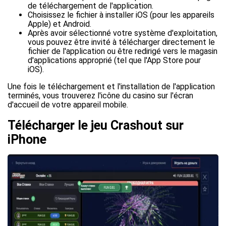
de téléchargement de l'application.
Choisissez le fichier à installer iOS (pour les appareils
Apple) et Android.
Après avoir sélectionné votre système d'exploitation,
vous pouvez être invité à télécharger directement le
fichier de l'application ou être redirigé vers le magasin
d'applications approprié (tel que l'App Store pour
iOS).
Une fois le téléchargement et l'installation de l'application
terminés, vous trouverez l'icône du casino sur l'écran
d'accueil de votre appareil mobile.
Télécharger le jeu Crashout sur
iPhone