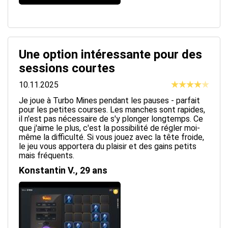
Une option intéressante pour des
sessions courtes
10.11.2025
Je joue à Turbo Mines pendant les pauses - parfait
pour les petites courses. Les manches sont rapides,
il n'est pas nécessaire de s'y plonger longtemps. Ce
que j'aime le plus, c'est la possibilité de régler moi-
même la difficulté. Si vous jouez avec la tête froide,
le jeu vous apportera du plaisir et des gains petits
mais fréquents.
Konstantin V., 29 ans