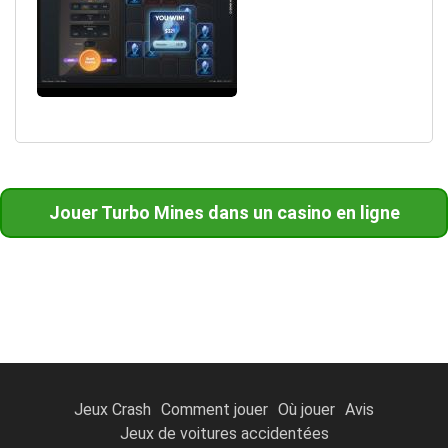
Jouer Turbo Mines dans un casino en ligne
Jeux Crash
Comment jouer
Où jouer
Avis
Jeux de voitures accidentées