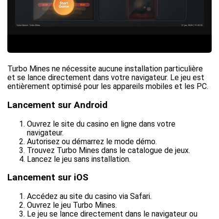
Turbo Mines ne nécessite aucune installation particulière
et se lance directement dans votre navigateur. Le jeu est
entièrement optimisé pour les appareils mobiles et les PC.
Lancement sur Android
Ouvrez le site du casino en ligne dans votre
navigateur.
Autorisez ou démarrez le mode démo.
Trouvez Turbo Mines dans le catalogue de jeux.
Lancez le jeu sans installation.
Lancement sur iOS
Accédez au site du casino via Safari.
Ouvrez le jeu Turbo Mines.
Le jeu se lance directement dans le navigateur ou