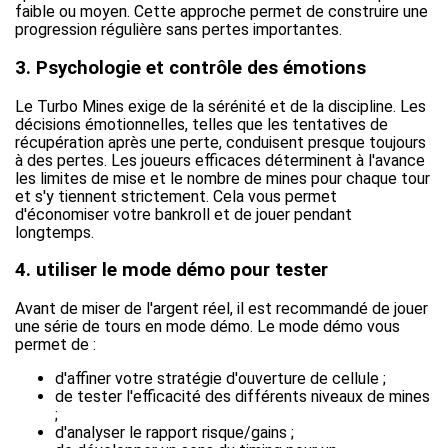
faible ou moyen. Cette approche permet de construire une
progression régulière sans pertes importantes.
3. Psychologie et contrôle des émotions
Le Turbo Mines exige de la sérénité et de la discipline. Les
décisions émotionnelles, telles que les tentatives de
récupération après une perte, conduisent presque toujours
à des pertes. Les joueurs efficaces déterminent à l'avance
les limites de mise et le nombre de mines pour chaque tour
et s'y tiennent strictement. Cela vous permet
d'économiser votre bankroll et de jouer pendant
longtemps.
4. utiliser le mode démo pour tester
Avant de miser de l'argent réel, il est recommandé de jouer
une série de tours en mode démo. Le mode démo vous
permet de :
d'affiner votre stratégie d'ouverture de cellule ;
de tester l'efficacité des différents niveaux de mines
;
d'analyser le rapport risque/gains ;