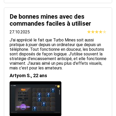
De bonnes mines avec des
commandes faciles à utiliser
27.10.2025
J'ai apprécié le fait que Turbo Mines soit aussi
pratique à jouer depuis un ordinateur que depuis un
téléphone. Tout fonctionne en douceur, les boutons
sont disposés de façon logique. J'utilise souvent la
stratégie d'encaissement anticipé, et elle fonctionne
vraiment. J'aurais aimé un peu plus d'effets visuels,
mais c'est pour les amateurs.
Artyom S., 22 ans