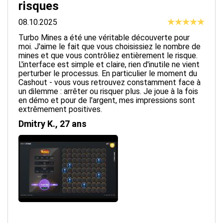
risques
08.10.2025
Turbo Mines a été une véritable découverte pour
moi. J'aime le fait que vous choisissiez le nombre de
mines et que vous contrôliez entièrement le risque.
L'interface est simple et claire, rien d'inutile ne vient
perturber le processus. En particulier le moment du
Cashout - vous vous retrouvez constamment face à
un dilemme : arrêter ou risquer plus. Je joue à la fois
en démo et pour de l'argent, mes impressions sont
extrêmement positives.
Dmitry K., 27 ans