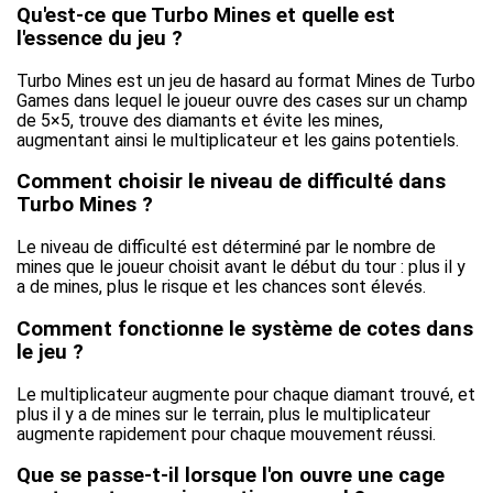
Qu'est-ce que Turbo Mines et quelle est
l'essence du jeu ?
Turbo Mines est un jeu de hasard au format Mines de Turbo
Games dans lequel le joueur ouvre des cases sur un champ
de 5×5, trouve des diamants et évite les mines,
augmentant ainsi le multiplicateur et les gains potentiels.
Comment choisir le niveau de difficulté dans
Turbo Mines ?
Le niveau de difficulté est déterminé par le nombre de
mines que le joueur choisit avant le début du tour : plus il y
a de mines, plus le risque et les chances sont élevés.
Comment fonctionne le système de cotes dans
le jeu ?
Le multiplicateur augmente pour chaque diamant trouvé, et
plus il y a de mines sur le terrain, plus le multiplicateur
augmente rapidement pour chaque mouvement réussi.
Que se passe-t-il lorsque l'on ouvre une cage