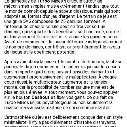
Le gameplay de
Turbo
Mines s'articule autour de
mécanismes simples mais extrêmement tendus, que tout
le monde connaît depuis le sapeur classique, mais qui sont
adaptés au format d'un jeu d'argent. Le terrain de jeu est
une grille
5×5
composée de 25 cellules fermées. À
l'intérieur de chaque cellule peut se trouver soit un
diamant, qui rapporte des bénéfices, soit une mine, qui met
instantanément fin à la partie et annule les gains en cours.
Avant de commencer, le joueur détermine indépendamment
le nombre de mines, contrôlant ainsi entièrement le niveau
de risque et le coefficient potentiel.
Après avoir choisi la mise et le nombre de bombes, la phase
principale du jeu commence. Le joueur clique sur les cases
dans n'importe quel ordre, ouvrant ainsi des diamants et
augmentant progressivement le multiplicateur. À chaque
coup réussi, le multiplicateur augmente et la tension
monte, car la probabilité de tomber sur une mine est de
plus en plus élevée. À tout moment, vous pouvez appuyer
sur le bouton
Cashout
et fixer vos gains, ce qui fait de
Turbo Mines un jeu psychologique où non seulement la
chance mais aussi la maîtrise de soi sont importantes.
L'atmosphère du jeu est délibérément conçue dans un style
minimaliste. Il n'y a pas d'éléments d'histoire distrayants,