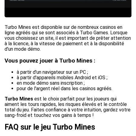
Turbo Mines est disponible sur de nombreux casinos en
ligne agréés qui se sont associés à Turbo Games. Lorsque
vous choisissez un site, il est important de prêter attention
à la licence, à la vitesse de paiement et à la disponibilité
d'un mode démo.
Vous pouvez jouer à Turbo Mines :
à partir d'un navigateur sur un PC ;
à partir d'appareils mobiles Android et iOS ;
en mode démo sans inscription ;
pour de l'argent réel dans les casinos agréés.
Turbo Mines
est le choix parfait pour les joueurs qui
aiment les tours rapides, les risques élevés et le contrôle
total du jeu. Faites confiance à votre intuition, gardez votre
sang-froid et touchez vos gains à temps !
FAQ sur le jeu Turbo Mines