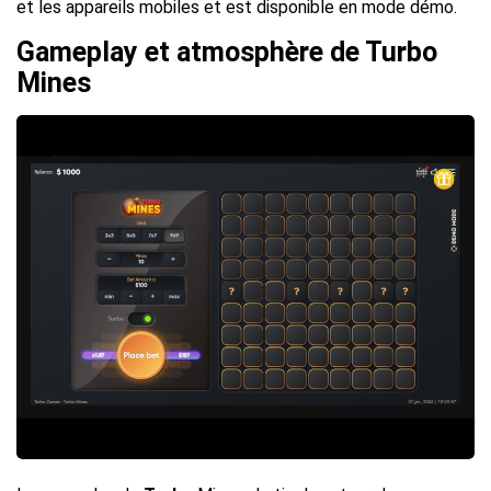
et les appareils mobiles et est disponible en mode démo.
Gameplay et atmosphère de Turbo
Mines