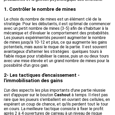
1. Contrôler le nombre de mines
Le choix du nombre de mines est un élément clé de la
stratégie. Pour les débutants, il est optimal de commencer
avec un petit nombre de mines (3-5) afin de s'habituer à la
mécanique et d'évaluer le comportement des probabilités.
Les joueurs expérimentés peuvent augmenter le nombre
de mines jusqu'à 10-12 et plus, ce qui augmente les gains
potentiels, mais aussi le risque de la partie. Il est souvent
avantageux d'alterner les stratégies : quelques tours à
faible risque pour stabiliser la caisse, puis un ou deux tours
avec une mise élevée et un grand nombre de mines pour la
possibilité d'un gros gain.
2- Les tactiques d'encaissement -
l'immobilisation des gains
L'un des aspects les plus importants d'une partie réussie
est d'appuyer sur le bouton
Cashout
à temps. Il n'est pas
rare que les joueurs s'emballent en ouvrant des cellules, en
espérant un coup de chance, et qu'ils perdent tout le tour
en cours. La meilleure tactique consiste à fixer le profit
après 2 à 4 ouvertures de carreau à un niveau de risque