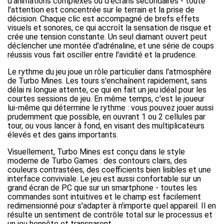
d'animations complexes ou d'écrans secondaires - toute
l'attention est concentrée sur le terrain et la prise de
décision. Chaque clic est accompagné de brefs effets
visuels et sonores, ce qui accroît la sensation de risque et
crée une tension constante. Un seul diamant ouvert peut
déclencher une montée d'adrénaline, et une série de coups
réussis vous fait osciller entre l'avidité et la prudence.
Le rythme du jeu joue un rôle particulier dans l'atmosphère
de Turbo Mines. Les tours s'enchaînent rapidement, sans
délai ni longue attente, ce qui en fait un jeu idéal pour les
courtes sessions de jeu. En même temps, c'est le joueur
lui-même qui détermine le rythme : vous pouvez jouer aussi
prudemment que possible, en ouvrant 1 ou 2 cellules par
tour, ou vous lancer à fond, en visant des multiplicateurs
élevés et des gains importants.
Visuellement, Turbo Mines est conçu dans le style
moderne de Turbo Games : des contours clairs, des
couleurs contrastées, des coefficients bien lisibles et une
interface conviviale. Le jeu est aussi confortable sur un
grand écran de PC que sur un smartphone - toutes les
commandes sont intuitives et le champ est facilement
redimensionné pour s'adapter à n'importe quel appareil. Il en
résulte un sentiment de contrôle total sur le processus et
un jeu honnête et transparent.