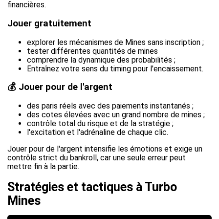
financières.
Jouer gratuitement
explorer les mécanismes de Mines sans inscription ;
tester différentes quantités de mines
comprendre la dynamique des probabilités ;
Entraînez votre sens du timing pour l'encaissement.
💰 Jouer pour de l'argent
des paris réels avec des paiements instantanés ;
des cotes élevées avec un grand nombre de mines ;
contrôle total du risque et de la stratégie ;
l'excitation et l'adrénaline de chaque clic.
Jouer pour de l'argent intensifie les émotions et exige un
contrôle strict du bankroll, car une seule erreur peut
mettre fin à la partie.
Stratégies et tactiques à Turbo
Mines