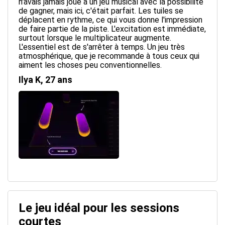
n'avais jamais joué à un jeu musical avec la possibilité
de gagner, mais ici, c'était parfait. Les tuiles se
déplacent en rythme, ce qui vous donne l'impression
de faire partie de la piste. L'excitation est immédiate,
surtout lorsque le multiplicateur augmente.
L'essentiel est de s'arrêter à temps. Un jeu très
atmosphérique, que je recommande à tous ceux qui
aiment les choses peu conventionnelles.
Ilya K, 27 ans
Le jeu idéal pour les sessions
courtes