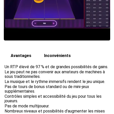
Avantages
Inconvénients
Un RTP élevé de 97 % et de grandes possibilités de gains.
Le jeu peut ne pas convenir aux amateurs de machines à
sous traditionnelles.
La musique et le rythme immersifs rendent le jeu unique.
Pas de tours de bonus standard ou de mini-jeux
supplémentaires.
Contrôles simples et accessibilité du jeu pour tous les
joueurs.
Pas de mode multijoueur.
Nombreux niveaux et possibilités d'augmenter les mises