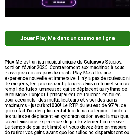
Jouer Play Me dans un casino en ligne
Play Me
est un jeu musical unique de
Galaxsys
Studios,
sorti en février 2025. Contrairement aux machines à sous
classiques ou aux jeux de crash, Play Me offre une
expérience nouvelle et immersive. Il n'y a pas de rouleaux ni
de rangées, les joueurs sont plongés dans un tunnel sombre
rempli de tuiles lumineuses qui se déplacent au rythme de
la musique. L'objectif principal est de toucher les tuiles
pour accumuler des multiplicateurs et viser des gains
maximums - jusqu'à
x1000
! Le RTP du jeu est de
97 %
, ce
qui en fait l'un des plus rentables de sa catégorie. Toutes
les tuiles se déplacent en synchronisation avec la musique,
créant ainsi une expérience de jeu totalement immersive.
Le temps de pari est limité et vous devez être en mesure
de retirer vos gains avant que les tuiles ne disparaissent ou