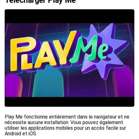
Télécharger Play Me
Play Me fonctionne entièrement dans le navigateur et ne
nécessite aucune installation. Vous pouvez également
utiliser les applications mobiles pour un accès facile sur
Android et iOS.