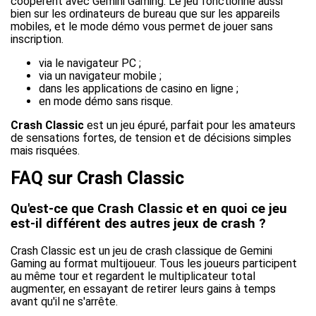
coopèrent avec Gemini Gaming. Le jeu fonctionne aussi
bien sur les ordinateurs de bureau que sur les appareils
mobiles, et le mode démo vous permet de jouer sans
inscription.
via le navigateur PC ;
via un navigateur mobile ;
dans les applications de casino en ligne ;
en mode démo sans risque.
Crash Classic
est un jeu épuré, parfait pour les amateurs
de sensations fortes, de tension et de décisions simples
mais risquées.
FAQ sur Crash Classic
Qu'est-ce que Crash Classic et en quoi ce jeu
est-il différent des autres jeux de crash ?
Crash Classic est un jeu de crash classique de Gemini
Gaming au format multijoueur. Tous les joueurs participent
au même tour et regardent le multiplicateur total
augmenter, en essayant de retirer leurs gains à temps
avant qu'il ne s'arrête.