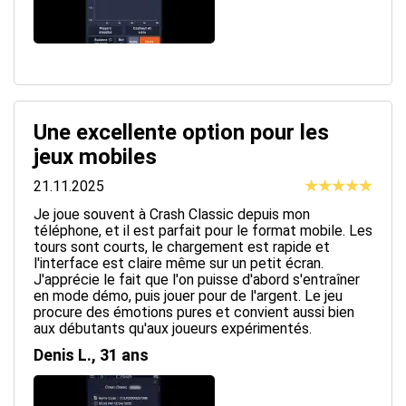
Une excellente option pour les
jeux mobiles
21.11.2025
Je joue souvent à Crash Classic depuis mon
téléphone, et il est parfait pour le format mobile. Les
tours sont courts, le chargement est rapide et
l'interface est claire même sur un petit écran.
J'apprécie le fait que l'on puisse d'abord s'entraîner
en mode démo, puis jouer pour de l'argent. Le jeu
procure des émotions pures et convient aussi bien
aux débutants qu'aux joueurs expérimentés.
Denis L., 31 ans