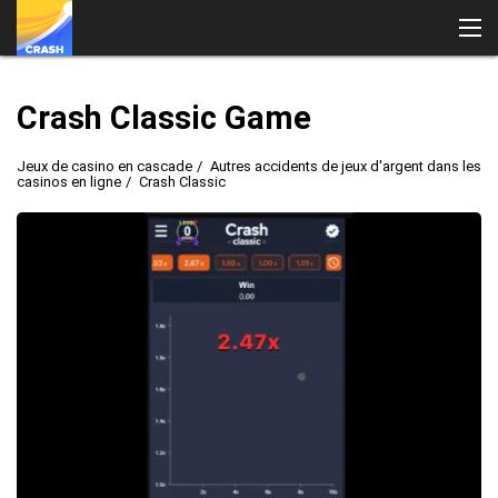
Crash Classic Game
Jeux de casino en cascade
Autres accidents de jeux d'argent dans les
casinos en ligne
Crash Classic
Jeux de casino en ligne Crash
Jouer au casino en ligne