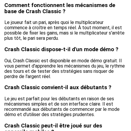
Comment fonctionnent les mécanismes de
base de Crash Classic ?
Le joueur fait un pari, après quoi le multiplicateur
commence à croître en temps réel. À tout moment, il est
possible de fixer les gains, mais si le multiplicateur s'arrête
plus tôt, le pari sera perdu.
Crash Classic dispose-t-il d'un mode démo ?
Oui, Crash Classic est disponible en mode démo gratuit. Il
vous permet d'apprendre les mécanismes du jeu, le rythme
des tours et de tester des stratégies sans risquer de
perdre de l'argent réel.
Crash Classic convient-il aux débutants ?
Le jeu est parfait pour les débutants en raison de ses
mécanismes simples et de son interface claire. Il est
recommandé aux débutants de commencer par le mode
démo et d'utiliser des stratégies prudentes.
Crash Classic peut-il être joué sur des