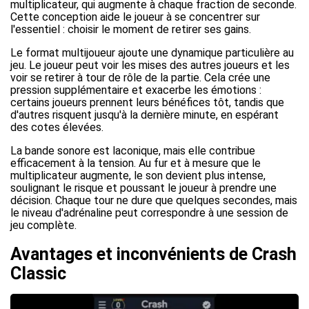
multiplicateur, qui augmente à chaque fraction de seconde.
Cette conception aide le joueur à se concentrer sur
l'essentiel : choisir le moment de retirer ses gains.
Le format multijoueur ajoute une dynamique particulière au
jeu. Le joueur peut voir les mises des autres joueurs et les
voir se retirer à tour de rôle de la partie. Cela crée une
pression supplémentaire et exacerbe les émotions :
certains joueurs prennent leurs bénéfices tôt, tandis que
d'autres risquent jusqu'à la dernière minute, en espérant
des cotes élevées.
La bande sonore est laconique, mais elle contribue
efficacement à la tension. Au fur et à mesure que le
multiplicateur augmente, le son devient plus intense,
soulignant le risque et poussant le joueur à prendre une
décision. Chaque tour ne dure que quelques secondes, mais
le niveau d'adrénaline peut correspondre à une session de
jeu complète.
Avantages et inconvénients de Crash
Classic