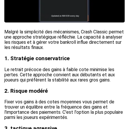
Malgré la simplicité des mécanismes, Crash Classic permet
une approche stratégique réfléchie. La capacité à analyser
les risques et à gérer votre bankroll influe directement sur
les résultats finaux.
1. Stratégie conservatrice
Le retrait précoce des gains à faible cote minimise les
pertes. Cette approche convient aux débutants et aux
joueurs qui préfèrent la stabilité aux rares gros gains.
2. Risque modéré
Fixer vos gains à des cotes moyennes vous permet de
trouver un équilibre entre la fréquence des gains et
l'importance des paiements. C'est l'option la plus populaire
parmi les joueurs expérimentés.
3. tactique agressive