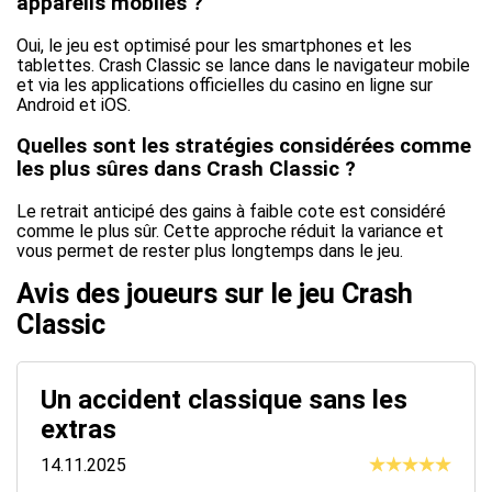
appareils mobiles ?
Oui, le jeu est optimisé pour les smartphones et les
tablettes. Crash Classic se lance dans le navigateur mobile
et via les applications officielles du casino en ligne sur
Android et iOS.
Quelles sont les stratégies considérées comme
les plus sûres dans Crash Classic ?
Le retrait anticipé des gains à faible cote est considéré
comme le plus sûr. Cette approche réduit la variance et
vous permet de rester plus longtemps dans le jeu.
Avis des joueurs sur le jeu Crash
Classic
Un accident classique sans les
extras
14.11.2025