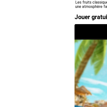
Les fruits classiq
une atmosphère fam
Jouer gratu