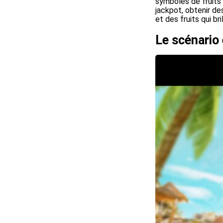
symboles de fruits
jackpot, obtenir d
et des fruits qui b
Le scénario