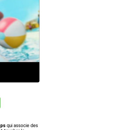
rps
qui associe des