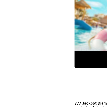
777 Jackpot Dia