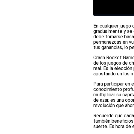
En cualquier juego 
gradualmente y se e
debe tomarse basán
permanezcas en vue
tus ganancias, lo p
Crash Rocket Games
de los juegos de ch
real. Es la elecció
apostando en los me
Para participar en 
conocimiento profun
multiplicar su capi
de azar, es una opo
revolución que ahor
Recuerde que cada 
también beneficios 
suerte. Es hora de 