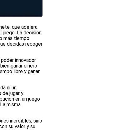
ohete, que acelera
l juego. La decisión
nto más tiempo
que decidas recoger
 poder innovador
bién ganar dinero
iempo libre y ganar
da ni un
 de jugar y
ipación en un juego
. La misma
es increíbles, sino
on su valor y su