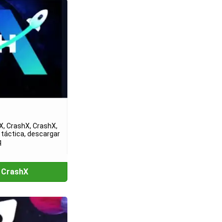
X, CrashX, CrashX,
, táctica, descargar
q
 CrashX