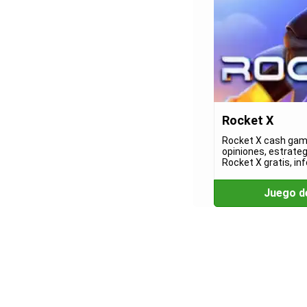
Rocket X
Rocket X cash game
opiniones, estrateg
Rocket X gratis, inf
Juego d