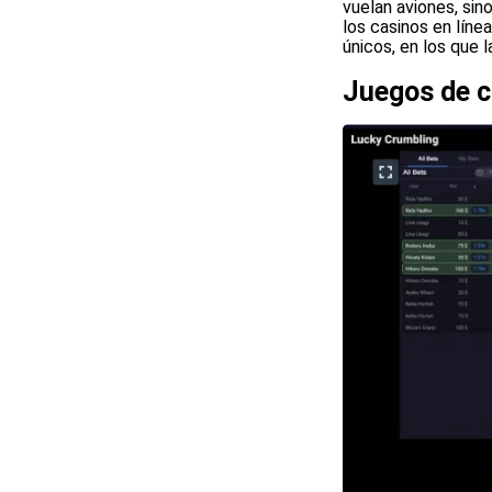
vuelan aviones, si
los casinos en lín
únicos, en los que l
Juegos de c