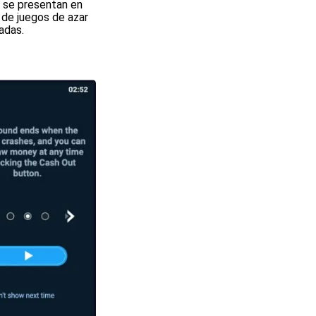
n se presentan en
 de juegos de azar
tadas.