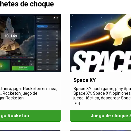
hetes de choque
Space XY
inero, jugar Rocketon en línea,
Space XY cash game, play Spa
, Rocketon juego de
Space XY, Space XY, opiniones
gar Rocketon
juego, táctica, descargar Space
faq
ego Rocketon
Juego de choque 