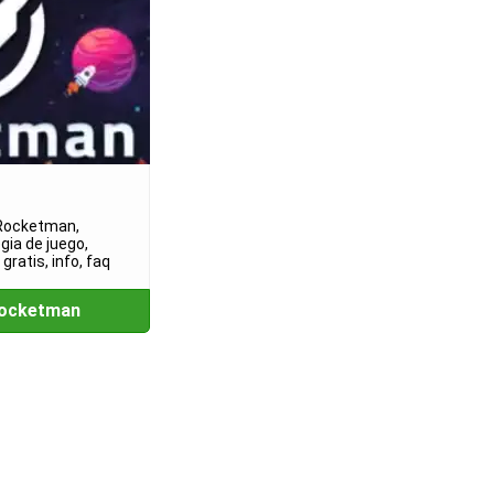
Rocketman,
gia de juego,
ratis, info, faq
Rocketman