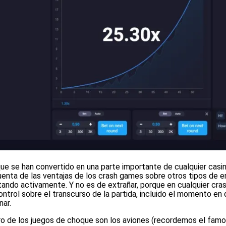
e se han convertido en una parte importante de cualquier casin
uenta de las ventajas de los crash games sobre otros tipos de 
ando activamente. Y no es de extrañar, porque en cualquier cra
trol sobre el transcurso de la partida, incluido el momento en
nar.
ro de los juegos de choque son los aviones (recordemos el famos