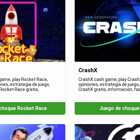
CrashX
game, play Rocket Race,
CrashX cash game, play Crash
nes, estrategia de juego,
opiniones, estrategia de juego
Rocket Race gratis,
CrashX gratis, información, fa
choque Rocket Race
Juego de choque