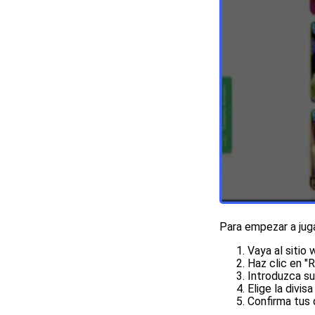
Para empezar a juga
Vaya al sitio
Haz clic en "R
Introduzca su
Elige la divis
Confirma tus 