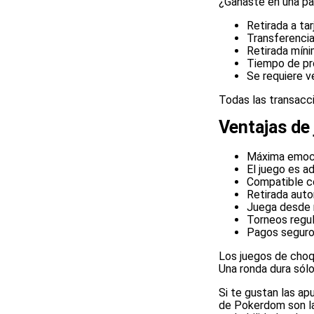
¿Ganaste en una pa
Retirada a ta
Transferencia
Retirada míni
Tiempo de pr
Se requiere ve
Todas las transacci
Ventajas de
Máxima emoci
El juego es a
Compatible c
Retirada auto
Juega desde m
Torneos regul
Pagos seguro
Los juegos de choqu
Una ronda dura sól
Si te gustan las ap
de Pokerdom son la 