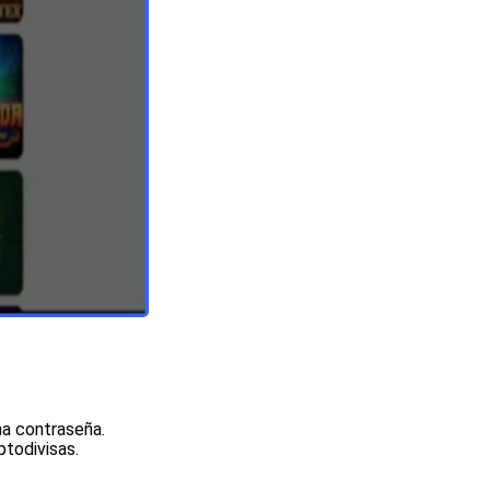
na contraseña.
ptodivisas.