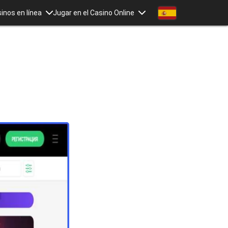
inos en línea
Jugar en el Casino Online
choque
 choque
choque
 de choque
 choque
ue
ortivos