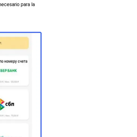
necesario para la