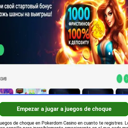
Empezar a jugar a juegos de choque
 juegos de choque en Pokerdom Casino en cuanto te registres. L