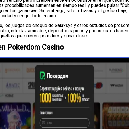
ro sencillo pero increíblemente emocionante en el que cada m
las probabilidades aumentan en tiempo real, y puedes pulsar "Cob
ar tus ganancias. Sin embargo, si te retrasas y el gráfico baja,
ocidad y riesgo, todo en uno.
, los juegos de choque de Galaxsys y otros estudios se presen
stro, interfaz amigable, depósitos rápidos y pagos justos hacen
quellos que quieren jugar duro y ganar dinero.
 en Pokerdom Casino