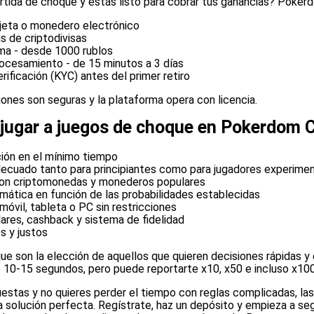
rtida de choque y estás listo para cobrar tus ganancias? Poker
rjeta o monedero electrónico
s de criptodivisas
ma - desde 1000 rublos
ocesamiento - de 15 minutos a 3 días
rificación (KYC) antes del primer retiro
ones son seguras y la plataforma opera con licencia.
 jugar a juegos de choque en Pokerdom 
ón en el mínimo tiempo
decuado tanto para principiantes como para jugadores experime
on criptomonedas y monederos populares
mática en función de las probabilidades establecidas
óvil, tableta o PC sin restricciones
ares, cashback y sistema de fidelidad
s y justos
e son la elección de aquellos que quieren decisiones rápidas y
o 10-15 segundos, pero puede reportarte x10, x50 e incluso x100
uestas y no quieres perder el tiempo con reglas complicadas, las
solución perfecta. Regístrate, haz un depósito y empieza a seg