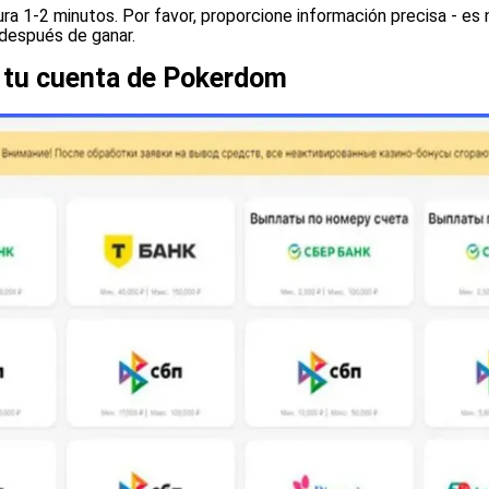
ra 1-2 minutos. Por favor, proporcione información precisa - es 
 después de ganar.
 tu cuenta de Pokerdom