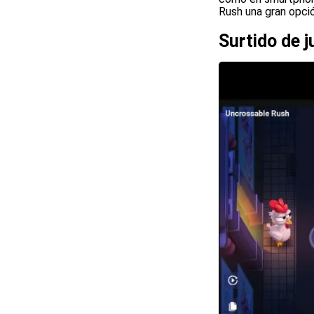
Rush una gran opció
Surtido de 