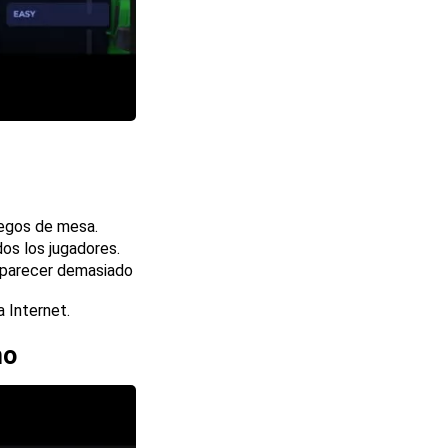
uegos de mesa.
dos los jugadores.
 parecer demasiado
 Internet.
no