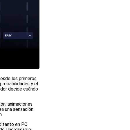
Desde los primeros
probabilidades y el
gador decide cuándo
eón, animaciones
rea una sensación
h.
ad tanto en PC
 de Uncrossable