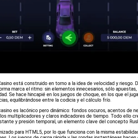
sino está construido en torno a la idea de velocidad y riesgo. 
orma marca el ritmo: sin elementos innecesarios, sólo apuestas, 
ad. Se hace hincapié en los juegos de choque, en los que el ju
as, equilibrándose entre la codicia y el cálculo frío.
l casino es lacónico pero dinámico: fondos oscuros, acentos de n
los multiplicadores y claros indicadores de tiempo. Todo ello c
tante y presión temporal, un elemento clave del concepto Rus
imizado para HTML5, por lo que funciona con la misma estabilid
s. Los juegos de carga rápida y las rondas instantáneas hacen