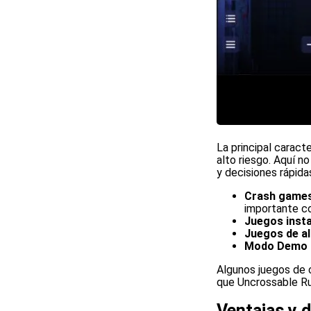
La principal carac
alto riesgo. Aquí n
y decisiones rápida
Crash game
importante co
Juegos inst
Juegos de alt
Modo Demo
Algunos juegos de 
que Uncrossable Ru
Ventajas y 