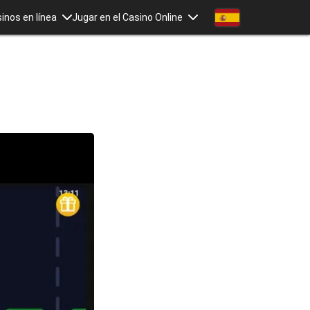
inos en línea
Jugar en el Casino Online
choque
 choque
choque
 de choque
 choque
ue
ortivos