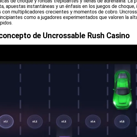
icas de choque y rondas trepidantes y llenas de adrenalina. La
ta, apuestas instantáneas y un énfasis en los juegos de choque,
 con multiplicadores crecientes y momentos de cobro. Uncross
incipiantes como a jugadores experimentados que valoren la alta
ápidos.
concepto de Uncrossable Rush Casino