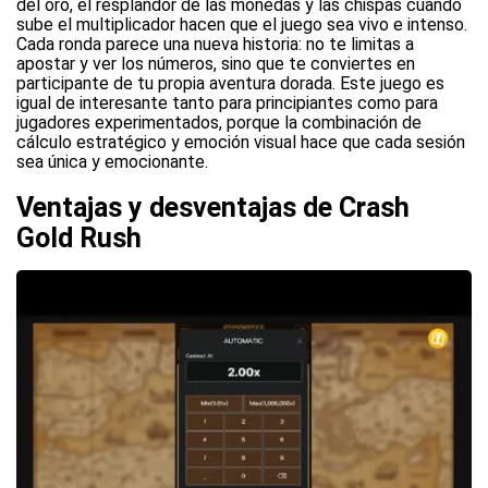
del oro, el resplandor de las monedas y las chispas cuando
sube el multiplicador hacen que el juego sea vivo e intenso.
Cada ronda parece una nueva historia: no te limitas a
apostar y ver los números, sino que te conviertes en
participante de tu propia aventura dorada. Este juego es
igual de interesante tanto para principiantes como para
jugadores experimentados, porque la combinación de
cálculo estratégico y emoción visual hace que cada sesión
sea única y emocionante.
Ventajas y desventajas de Crash
Gold Rush