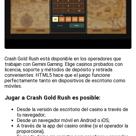
Crash Gold Rush está disponible en los operadores que
trabajan con Gemini Gaming. Elige casinos probados con
licencia, soporte y métodos de depósito y retirada
convenientes. HTML5 hace que el juego funcione
perfectamente tanto en dispositivos de escritorio como
móviles.
Jugar a Crash Gold Rush es posible:
Desde la versión de escritorio del casino a través de
tu navegador;
Desde un navegador móvil en Android o iOS;
A través de la app del casino online (si el operador la
proporciona);