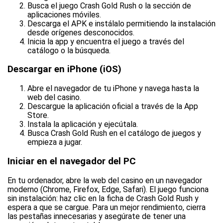
Busca el juego Crash Gold Rush o la sección de
aplicaciones móviles.
Descarga el APK e instálalo permitiendo la instalación
desde orígenes desconocidos.
Inicia la app y encuentra el juego a través del
catálogo o la búsqueda.
Descargar en iPhone (iOS)
Abre el navegador de tu iPhone y navega hasta la
web del casino.
Descargue la aplicación oficial a través de la App
Store.
Instala la aplicación y ejecútala.
Busca Crash Gold Rush en el catálogo de juegos y
empieza a jugar.
Iniciar en el navegador del PC
En tu ordenador, abre la web del casino en un navegador
moderno (Chrome, Firefox, Edge, Safari). El juego funciona
sin instalación: haz clic en la ficha de Crash Gold Rush y
espera a que se cargue. Para un mejor rendimiento, cierra
las pestañas innecesarias y asegúrate de tener una