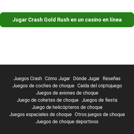
Jugar Crash Gold Rush en un casino en línea
Juegos Crash
Cómo Jugar
Dónde Jugar
Reseñas
Juegos de coches de choque
Caída del criptojuego
Juegos de aviones de choque
Juego de cohetes de choque
Juegos de fiesta
Juego de helicópteros de choque
Juegos espaciales de choque
Otros juegos de choque
Juegos de choque deportivos