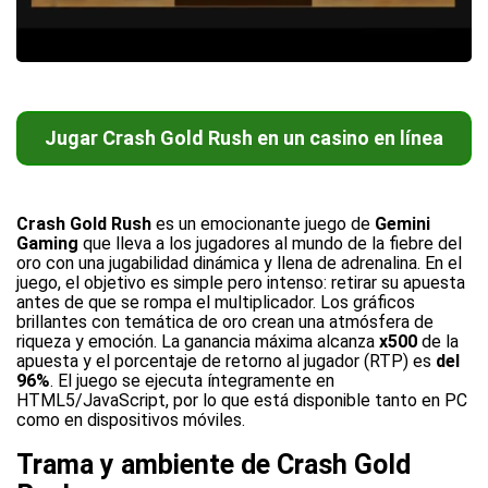
Jugar Crash Gold Rush en un casino en línea
Crash Gold Rush
es un emocionante juego de
Gemini
Gaming
que lleva a los jugadores al mundo de la fiebre del
oro con una jugabilidad dinámica y llena de adrenalina. En el
juego, el objetivo es simple pero intenso: retirar su apuesta
antes de que se rompa el multiplicador. Los gráficos
brillantes con temática de oro crean una atmósfera de
riqueza y emoción. La ganancia máxima alcanza
x500
de la
apuesta y el porcentaje de retorno al jugador (RTP) es
del
96%
. El juego se ejecuta íntegramente en
HTML5/JavaScript, por lo que está disponible tanto en PC
como en dispositivos móviles.
Trama y ambiente de Crash Gold