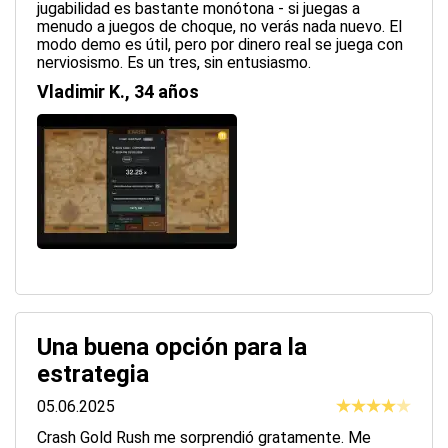
jugabilidad es bastante monótona - si juegas a
menudo a juegos de choque, no verás nada nuevo. El
modo demo es útil, pero por dinero real se juega con
nerviosismo. Es un tres, sin entusiasmo.
Vladimir K., 34 años
Una buena opción para la
estrategia
05.06.2025
Crash Gold Rush me sorprendió gratamente. Me