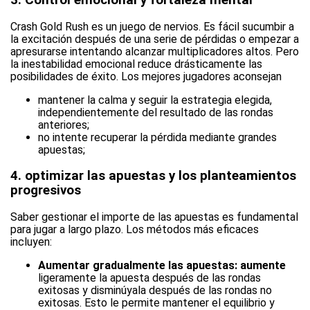
Crash Gold Rush es un juego de nervios. Es fácil sucumbir a
la excitación después de una serie de pérdidas o empezar a
apresurarse intentando alcanzar multiplicadores altos. Pero
la inestabilidad emocional reduce drásticamente las
posibilidades de éxito. Los mejores jugadores aconsejan
mantener la calma y seguir la estrategia elegida,
independientemente del resultado de las rondas
anteriores;
no intente recuperar la pérdida mediante grandes
apuestas;
4. optimizar las apuestas y los planteamientos
progresivos
Saber gestionar el importe de las apuestas es fundamental
para jugar a largo plazo. Los métodos más eficaces
incluyen:
Aumentar gradualmente las apuestas: aumente
ligeramente la apuesta después de las rondas
exitosas y disminúyala después de las rondas no
exitosas. Esto le permite mantener el equilibrio y