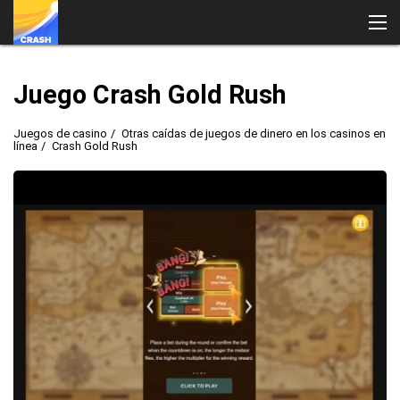
Juego Crash Gold Rush
Juegos de casino
Otras caídas de juegos de dinero en los casinos en
línea
Crash Gold Rush
Juegos crash en casinos en línea
Jugar en el Casino Online