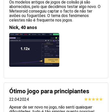
Os modelos antigos de jogos de colisão já são
aborrecidos, pelo que decidimos testar algo novo. O
Meteoroid conseguiu captar o facto de não ter
aviões ou foguetões. O tema dos fenómenos
celestes não é frequente nos jogos.
Nick, 40 anos
Ótimo jogo para principiantes
22.04.2024
Apesar de ser novo no jogo, não senti quaisquer
dificuldades, tudo é tão simples quanto possível.