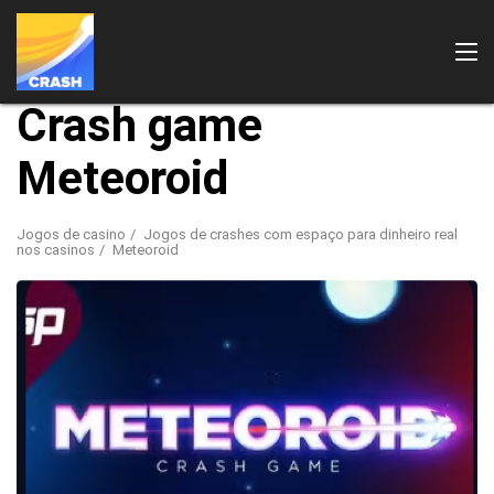
Crash game
Meteoroid
Jogos de casino
Jogos de crashes com espaço para dinheiro real
nos casinos
Meteoroid
Jogos crash em cassinos online
Jogar no Cassino Online