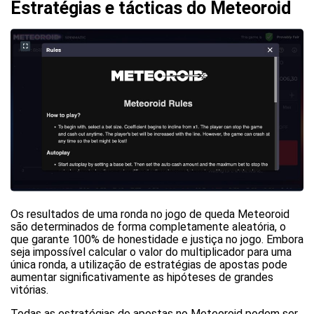
Estratégias e tácticas do Meteoroid
Os resultados de uma ronda no jogo de queda Meteoroid
são determinados de forma completamente aleatória, o
que garante 100% de honestidade e justiça no jogo. Embora
seja impossível calcular o valor do multiplicador para uma
única ronda, a utilização de estratégias de apostas pode
aumentar significativamente as hipóteses de grandes
vitórias.
Todas as estratégias de apostas no Meteoroid podem ser