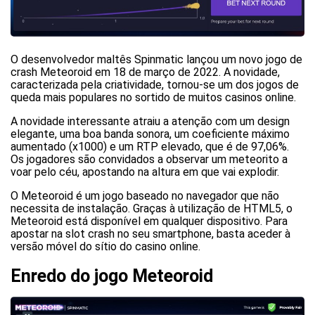
O desenvolvedor maltês Spinmatic lançou um novo jogo de
crash Meteoroid em 18 de março de 2022. A novidade,
caracterizada pela criatividade, tornou-se um dos jogos de
queda mais populares no sortido de muitos casinos online.
A novidade interessante atraiu a atenção com um design
elegante, uma boa banda sonora, um coeficiente máximo
aumentado (x1000) e um RTP elevado, que é de 97,06%.
Os jogadores são convidados a observar um meteorito a
voar pelo céu, apostando na altura em que vai explodir.
O Meteoroid é um jogo baseado no navegador que não
necessita de instalação. Graças à utilização de HTML5, o
Meteoroid está disponível em qualquer dispositivo. Para
apostar na slot crash no seu smartphone, basta aceder à
versão móvel do sítio do casino online.
Enredo do jogo Meteoroid