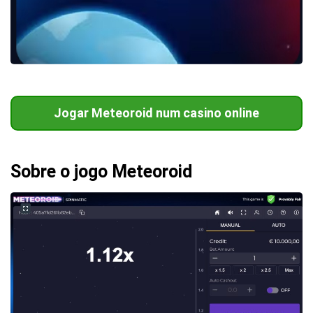
Jogar Meteoroid num casino online
Sobre o jogo Meteoroid