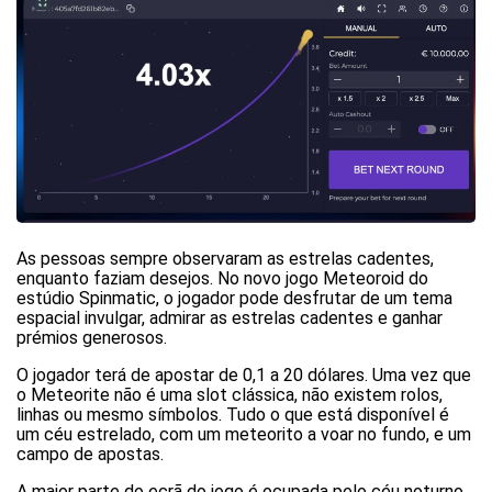
As pessoas sempre observaram as estrelas cadentes,
enquanto faziam desejos. No novo jogo Meteoroid do
estúdio Spinmatic, o jogador pode desfrutar de um tema
espacial invulgar, admirar as estrelas cadentes e ganhar
prémios generosos.
O jogador terá de apostar de 0,1 a 20 dólares. Uma vez que
o Meteorite não é uma slot clássica, não existem rolos,
linhas ou mesmo símbolos. Tudo o que está disponível é
um céu estrelado, com um meteorito a voar no fundo, e um
campo de apostas.
A maior parte do ecrã do jogo é ocupada pelo céu noturno,