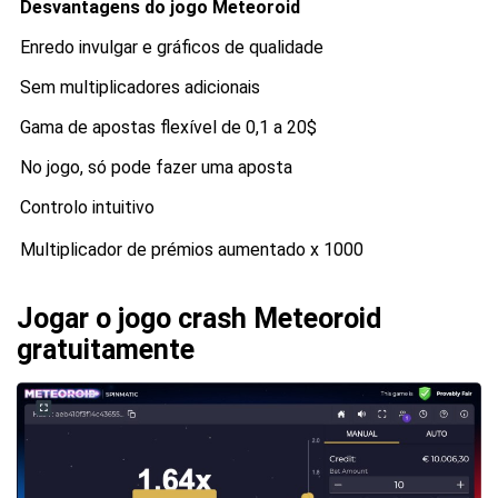
Desvantagens do jogo Meteoroid
Enredo invulgar e gráficos de qualidade
Sem multiplicadores adicionais
Gama de apostas flexível de 0,1 a 20$
No jogo, só pode fazer uma aposta
Controlo intuitivo
Multiplicador de prémios aumentado x 1000
Jogar o jogo crash Meteoroid
gratuitamente