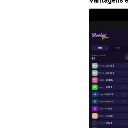
Vantagens 