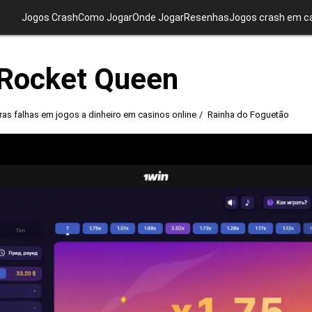
Jogos Crash
Como Jogar
Onde Jogar
Resenhas
Jogos crash em ca
Jogos de choque de
Jogos de carros de
 Rocket Queen
Crash de jogos de cr
Jogos de aviões de
ras falhas em jogos a dinheiro em casinos online
Rainha do Foguetão
Jogo Crash rocket
Jogos de festa Cra
Jogo de helicóptero
Jogos espaciais Cr
Outros jogos de col