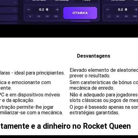
Desvantagens
Elevado elemento de aleatoried
aras - ideal para principiantes.
prever o resultado.
mica e emocionante com
Sem caraterísticas de bónus c
cente.
mecânica de enredo.
PC e em dispositivos móveis
Não é adequado para jogadores
 e da aplicação.
slots clássicas ou jogos de mes
ração permite-lhe jogar
O jogo é baseado apenas na so
miliarizar-se com a mecânica.
estratégias garantidas.
itamente e a dinheiro no Rocket Queen