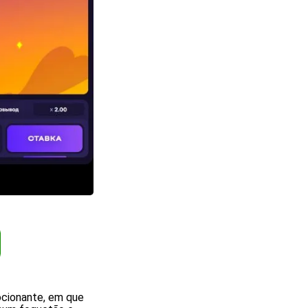
ocionante, em que