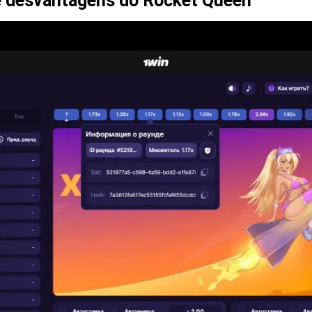
e desvantagens do Rocket Queen