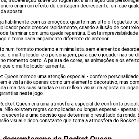
os, a aceleração suave do foguetão, a animação das personage
noro criam um efeito de contagem decrescente, em que qualq
 da aposta.
a habilmente com as emoções: quanto mais alto o foguetão sob
plicador pode crescer rapidamente, criando a ilusão de controlo
de terminar com uma queda repentina. É esta imprevisibilidade
ogo e torna cada lançamento diferente do anterior.
feito num formato moderno e minimalista, sem elementos desord
tão, o multiplicador e a personagem, para que o jogador não se dis
no momento certo. A paleta de cores, as animações e os efeit
 que o multiplicador aumenta.
t Queen merece uma atenção especial - confere personalidade
agem é vista não apenas como um elemento decorativo, mas co
ada uma das suas subidas é um reflexo visual da aposta do jogad
arantias neste jogo.
Rocket Queen cria uma atmosfera especial de confronto psicoló
la. Não existem regras complicadas ou longas esperas - apena
na crescente e uma decisão que determina o resultado da ronda.
ensão visual e risco constante que torna a atmosfera do Rocket 