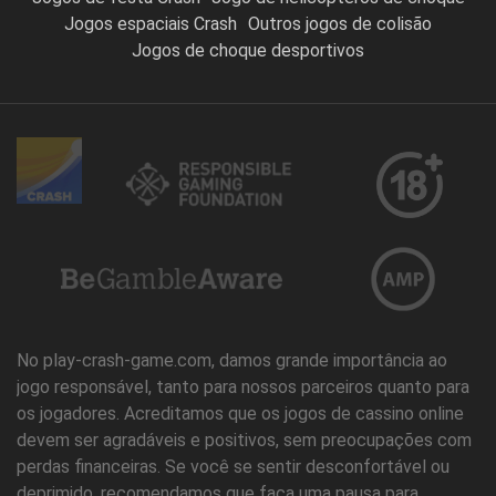
Jogos espaciais Crash
Outros jogos de colisão
Jogos de choque desportivos
No play-crash-game.com, damos grande importância ao
jogo responsável, tanto para nossos parceiros quanto para
os jogadores. Acreditamos que os jogos de cassino online
devem ser agradáveis e positivos, sem preocupações com
perdas financeiras. Se você se sentir desconfortável ou
deprimido, recomendamos que faça uma pausa para