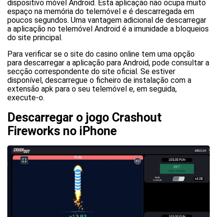
dispositivo móvel Android. Esta aplicação não ocupa muito
espaço na memória do telemóvel e é descarregada em
poucos segundos. Uma vantagem adicional de descarregar
a aplicação no telemóvel Android é a imunidade a bloqueios
do site principal.
Para verificar se o site do casino online tem uma opção
para descarregar a aplicação para Android, pode consultar a
secção correspondente do site oficial. Se estiver
disponível, descarregue o ficheiro de instalação com a
extensão apk para o seu telemóvel e, em seguida,
execute-o.
Descarregar o jogo Crashout
Fireworks no iPhone