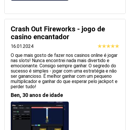
Crash Out Fireworks - jogo de
casino encantador
16.01.2024
O que mais gosto de fazer nos casinos online é jogar
nas slots! Nunca encontrei nada mais divertido e
emocionante. Consigo sempre ganhar. O segredo do
sucesso é simples - jogar com uma estratégia e não
ser ganancioso. É melhor ganhar com um pequeno
multiplicador e ganhar do que esperar pelo jackpot e
perder tudo!
Ben, 30 anos de idade