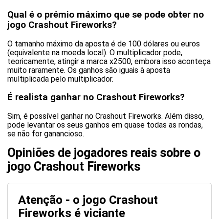
Qual é o prémio máximo que se pode obter no
jogo Crashout Fireworks?
O tamanho máximo da aposta é de 100 dólares ou euros
(equivalente na moeda local). O multiplicador pode,
teoricamente, atingir a marca x2500, embora isso aconteça
muito raramente. Os ganhos são iguais à aposta
multiplicada pelo multiplicador.
É realista ganhar no Crashout Fireworks?
Sim, é possível ganhar no Crashout Fireworks. Além disso,
pode levantar os seus ganhos em quase todas as rondas,
se não for ganancioso.
Opiniões de jogadores reais sobre o
jogo Crashout Fireworks
Atenção - o jogo Crashout
Fireworks é viciante