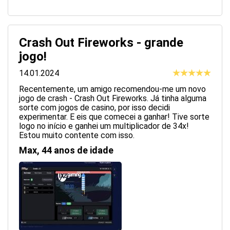
Crash Out Fireworks - grande
jogo!
14.01.2024
Recentemente, um amigo recomendou-me um novo
jogo de crash - Crash Out Fireworks. Já tinha alguma
sorte com jogos de casino, por isso decidi
experimentar. E eis que comecei a ganhar! Tive sorte
logo no início e ganhei um multiplicador de 34x!
Estou muito contente com isso.
Max, 44 anos de idade