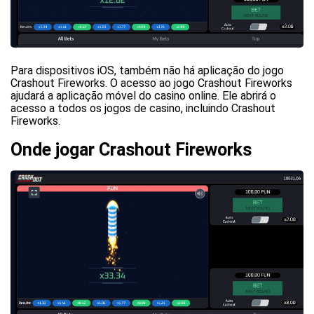
Para dispositivos iOS, também não há aplicação do jogo
Crashout Fireworks. O acesso ao jogo Crashout Fireworks
ajudará a aplicação móvel do casino online. Ele abrirá o
acesso a todos os jogos de casino, incluindo Crashout
Fireworks.
Onde jogar Crashout Fireworks