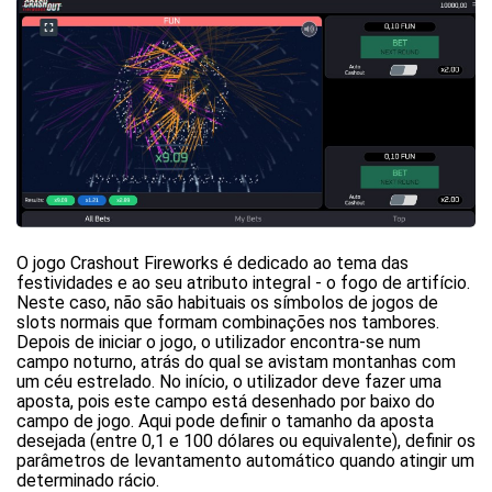
O jogo Crashout Fireworks é dedicado ao tema das
festividades e ao seu atributo integral - o fogo de artifício.
Neste caso, não são habituais os símbolos de jogos de
slots normais que formam combinações nos tambores.
Depois de iniciar o jogo, o utilizador encontra-se num
campo noturno, atrás do qual se avistam montanhas com
um céu estrelado. No início, o utilizador deve fazer uma
aposta, pois este campo está desenhado por baixo do
campo de jogo. Aqui pode definir o tamanho da aposta
desejada (entre 0,1 e 100 dólares ou equivalente), definir os
parâmetros de levantamento automático quando atingir um
determinado rácio.