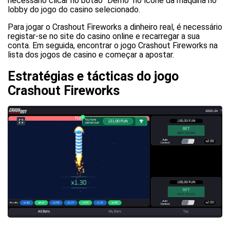
necessário clicar no botão "Demo" no ícone da máquina no
lobby do jogo do casino selecionado.
Para jogar o Crashout Fireworks a dinheiro real, é necessário
registar-se no site do casino online e recarregar a sua
conta. Em seguida, encontrar o jogo Crashout Fireworks na
lista dos jogos de casino e começar a apostar.
Estratégias e tácticas do jogo
Crashout Fireworks