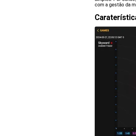
com a gestão da má
Caraterístic