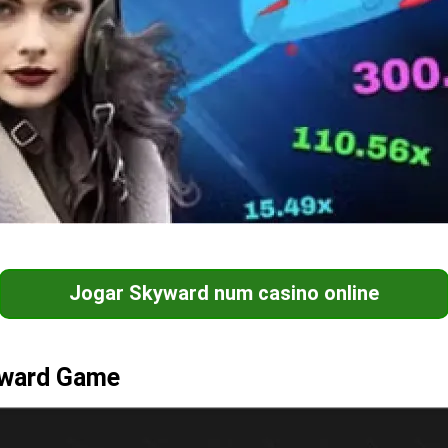
Jogar Skyward num casino online
yward Game