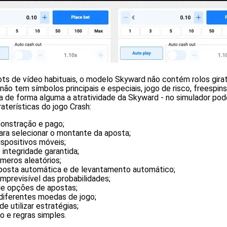
ots de vídeo habituais, o modelo Skyward não contém rolos girat
ão tem símbolos principais e especiais, jogo de risco, freespin
a de forma alguma a atratividade da Skyward - no simulador po
aterísticas do jogo Crash:
nstração e pago;
para selecionar o montante da aposta;
spositivos móveis;
 integridade garantida;
meros aleatórios;
posta automática e de levantamento automático;
mprevisível das probabilidades;
e opções de apostas;
diferentes moedas de jogo;
de utilizar estratégias;
vo e regras simples.