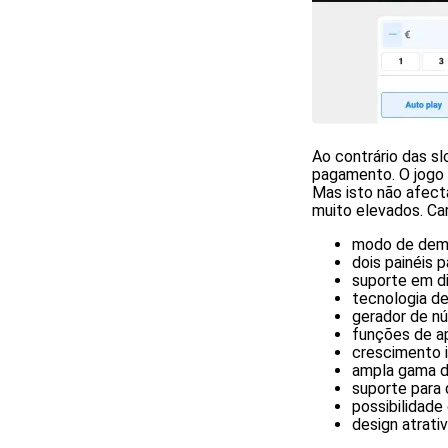
Ao contrário das sl
pagamento. O jogo n
Mas isto não afect
muito elevados. Car
modo de demo
dois painéis 
suporte em di
tecnologia de
gerador de nú
funções de a
crescimento i
ampla gama d
suporte para 
possibilidade 
design atrati