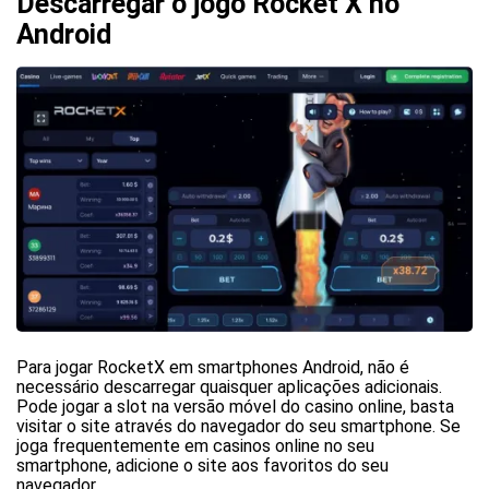
Descarregar o jogo Rocket X no
Android
Para jogar RocketX em smartphones Android, não é
necessário descarregar quaisquer aplicações adicionais.
Pode jogar a slot na versão móvel do casino online, basta
visitar o site através do navegador do seu smartphone. Se
joga frequentemente em casinos online no seu
smartphone, adicione o site aos favoritos do seu
navegador.