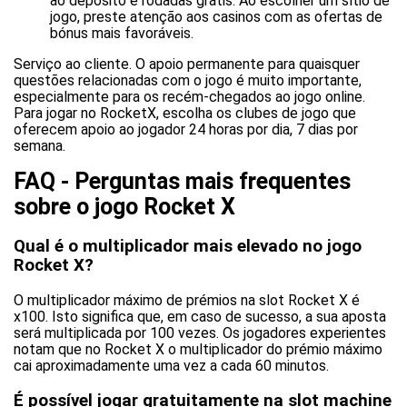
ao depósito e rodadas grátis. Ao escolher um sítio de
jogo, preste atenção aos casinos com as ofertas de
bónus mais favoráveis.
Serviço ao cliente. O apoio permanente para quaisquer
questões relacionadas com o jogo é muito importante,
especialmente para os recém-chegados ao jogo online.
Para jogar no RocketX, escolha os clubes de jogo que
oferecem apoio ao jogador 24 horas por dia, 7 dias por
semana.
FAQ - Perguntas mais frequentes
sobre o jogo Rocket X
Qual é o multiplicador mais elevado no jogo
Rocket X?
O multiplicador máximo de prémios na slot Rocket X é
x100. Isto significa que, em caso de sucesso, a sua aposta
será multiplicada por 100 vezes. Os jogadores experientes
notam que no Rocket X o multiplicador do prémio máximo
cai aproximadamente uma vez a cada 60 minutos.
É possível jogar gratuitamente na slot machine