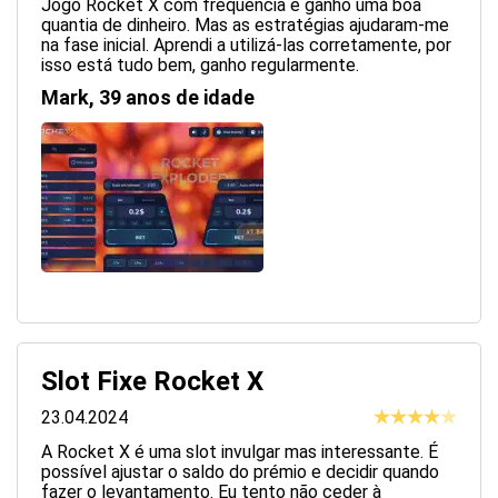
Jogo Rocket X com frequência e ganho uma boa
quantia de dinheiro. Mas as estratégias ajudaram-me
na fase inicial. Aprendi a utilizá-las corretamente, por
isso está tudo bem, ganho regularmente.
Mark, 39 anos de idade
Slot Fixe Rocket X
23.04.2024
A Rocket X é uma slot invulgar mas interessante. É
possível ajustar o saldo do prémio e decidir quando
fazer o levantamento. Eu tento não ceder à