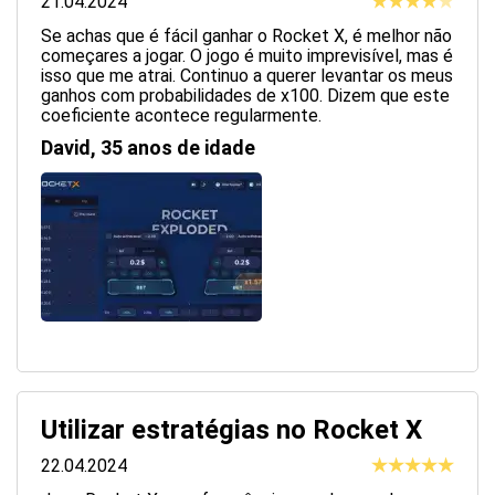
21.04.2024
Se achas que é fácil ganhar o Rocket X, é melhor não
começares a jogar. O jogo é muito imprevisível, mas é
isso que me atrai. Continuo a querer levantar os meus
ganhos com probabilidades de x100. Dizem que este
coeficiente acontece regularmente.
David, 35 anos de idade
Utilizar estratégias no Rocket X
22.04.2024