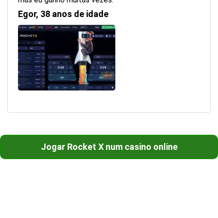
Egor, 38 anos de idade
Jogar Rocket X num casino online