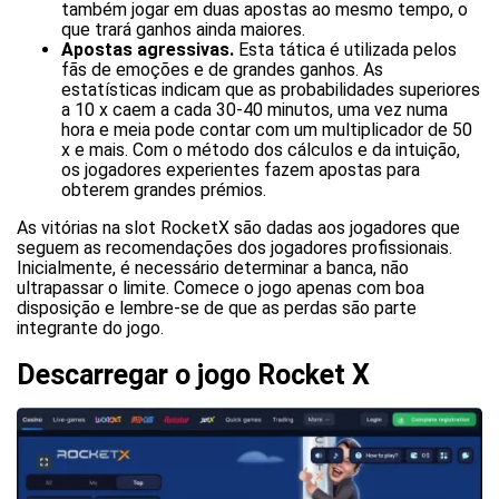
também jogar em duas apostas ao mesmo tempo, o
que trará ganhos ainda maiores.
Apostas agressivas.
Esta tática é utilizada pelos
fãs de emoções e de grandes ganhos. As
estatísticas indicam que as probabilidades superiores
a 10 x caem a cada 30-40 minutos, uma vez numa
hora e meia pode contar com um multiplicador de 50
x e mais. Com o método dos cálculos e da intuição,
os jogadores experientes fazem apostas para
obterem grandes prémios.
As vitórias na slot RocketX são dadas aos jogadores que
seguem as recomendações dos jogadores profissionais.
Inicialmente, é necessário determinar a banca, não
ultrapassar o limite. Comece o jogo apenas com boa
disposição e lembre-se de que as perdas são parte
integrante do jogo.
Descarregar o jogo Rocket X