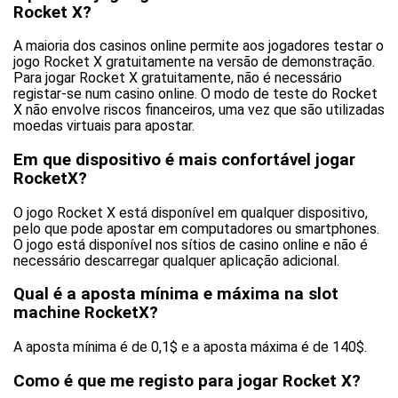
Rocket X?
A maioria dos casinos online permite aos jogadores testar o
jogo Rocket X gratuitamente na versão de demonstração.
Para jogar Rocket X gratuitamente, não é necessário
registar-se num casino online. O modo de teste do Rocket
X não envolve riscos financeiros, uma vez que são utilizadas
moedas virtuais para apostar.
Em que dispositivo é mais confortável jogar
RocketX?
O jogo Rocket X está disponível em qualquer dispositivo,
pelo que pode apostar em computadores ou smartphones.
O jogo está disponível nos sítios de casino online e não é
necessário descarregar qualquer aplicação adicional.
Qual é a aposta mínima e máxima na slot
machine RocketX?
A aposta mínima é de 0,1$ e a aposta máxima é de 140$.
Como é que me registo para jogar Rocket X?