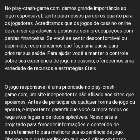
No play-crash-game.com, damos grande importância ao
jogo responsável, tanto para nossos parceiros quanto para
os jogadores. Acreditamos que os jogos de cassino online
devem ser agradáveis e positivos, sem preocupações com
perdas financeiras. Se você se sentir desconfortável ou
deprimido, recomendamos que faça uma pausa para
priorizar sua saúde. Para ajudar você a manter o controle
sobre sua experiência de jogo no cassino, oferecemos uma
variedade de recursos e estratégias úteis.
O jogo responsável é uma prioridade no play-crash-
game.com, um site independente não afiliado aos sites que
apoiamos. Antes de participar de qualquer forma de jogo ou
aposta, é importante garantir que você cumpra todos os
requisitos legais e de idade aplicáveis. Nosso site é
projetado para fornecer informações e conteúdo de
entretenimento para melhorar sua experiência de jogo.
Observe que qualquer link em que você clicar em nosso