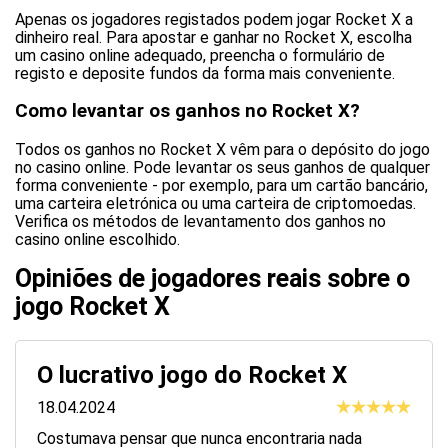
Apenas os jogadores registados podem jogar Rocket X a
dinheiro real. Para apostar e ganhar no Rocket X, escolha
um casino online adequado, preencha o formulário de
registo e deposite fundos da forma mais conveniente.
Como levantar os ganhos no Rocket X?
Todos os ganhos no Rocket X vêm para o depósito do jogo
no casino online. Pode levantar os seus ganhos de qualquer
forma conveniente - por exemplo, para um cartão bancário,
uma carteira eletrónica ou uma carteira de criptomoedas.
Verifica os métodos de levantamento dos ganhos no
casino online escolhido.
Opiniões de jogadores reais sobre o
jogo Rocket X
O lucrativo jogo do Rocket X
18.04.2024
Costumava pensar que nunca encontraria nada