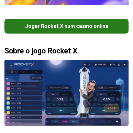
Jogar Rocket X num casino online
Sobre o jogo Rocket X