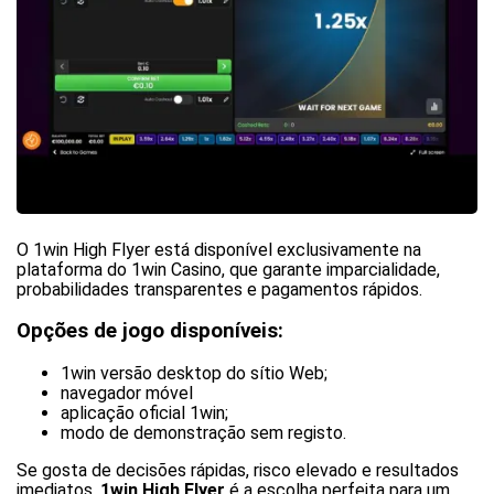
O 1win High Flyer está disponível exclusivamente na
plataforma do 1win Casino, que garante imparcialidade,
probabilidades transparentes e pagamentos rápidos.
Opções de jogo disponíveis:
1win versão desktop do sítio Web;
navegador móvel
aplicação oficial 1win;
modo de demonstração sem registo.
Se gosta de decisões rápidas, risco elevado e resultados
imediatos,
1win High Flyer
é a escolha perfeita para um