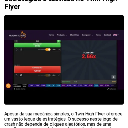
Flyer
Apesar da sua mecânica simples, o 1win High Flyer oferece
um vasto leque de estratégias. O sucesso neste jogo de
crash não depende de cliques aleatórios, mas de uma