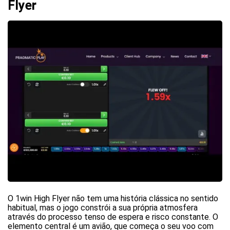
Flyer
O 1win High Flyer não tem uma história clássica no sentido
habitual, mas o jogo constrói a sua própria atmosfera
através do processo tenso de espera e risco constante. O
elemento central é um avião, que começa o seu voo com