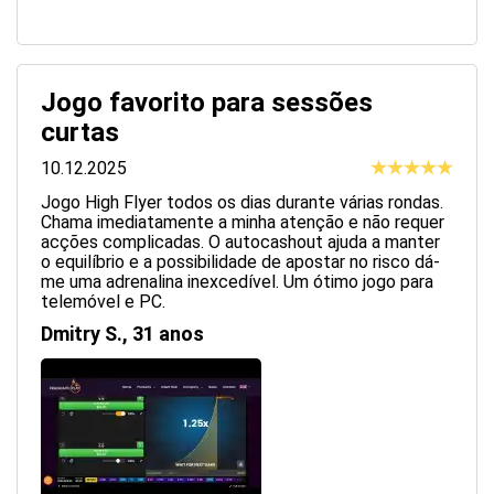
Jogo favorito para sessões
curtas
10.12.2025
Jogo High Flyer todos os dias durante várias rondas.
Chama imediatamente a minha atenção e não requer
acções complicadas. O autocashout ajuda a manter
o equilíbrio e a possibilidade de apostar no risco dá-
me uma adrenalina inexcedível. Um ótimo jogo para
telemóvel e PC.
Dmitry S., 31 anos