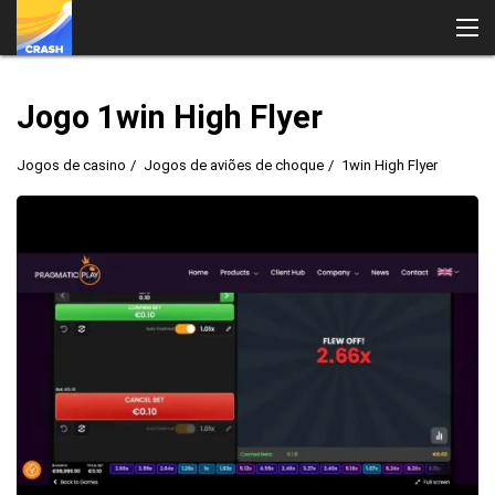
Jogo 1win High Flyer
Jogos de casino
Jogos de aviões de choque
1win High Flyer
Jogos crash em cassinos online
Jogar no Cassino Online