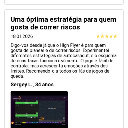
Uma óptima estratégia para quem
gosta de correr riscos
18.01.2026
Digo-vos desde já que o High Flyer é para quem
gosta de planear e de correr riscos. Experimentei
diferentes estratégias de autocashout, e o esquema
de duas taxas funciona realmente. O jogo é fácil de
controlar, mas acrescenta emoções através dos
limites. Recomendo-o a todos os fãs de jogos de
queda.
Sergey L., 34 anos