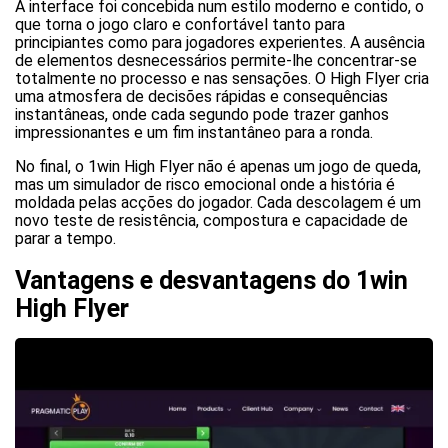
A interface foi concebida num estilo moderno e contido, o
que torna o jogo claro e confortável tanto para
principiantes como para jogadores experientes. A ausência
de elementos desnecessários permite-lhe concentrar-se
totalmente no processo e nas sensações. O High Flyer cria
uma atmosfera de decisões rápidas e consequências
instantâneas, onde cada segundo pode trazer ganhos
impressionantes e um fim instantâneo para a ronda.
No final, o 1win High Flyer não é apenas um jogo de queda,
mas um simulador de risco emocional onde a história é
moldada pelas acções do jogador. Cada descolagem é um
novo teste de resistência, compostura e capacidade de
parar a tempo.
Vantagens e desvantagens do 1win
High Flyer