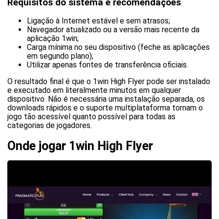
Requisitos do sistema e recomendações
Ligação à Internet estável e sem atrasos;
Navegador atualizado ou a versão mais recente da
aplicação 1win;
Carga mínima no seu dispositivo (feche as aplicações
em segundo plano);
Utilizar apenas fontes de transferência oficiais.
O resultado final é que o 1win High Flyer pode ser instalado
e executado em literalmente minutos em qualquer
dispositivo. Não é necessária uma instalação separada, os
downloads rápidos e o suporte multiplataforma tornam o
jogo tão acessível quanto possível para todas as
categorias de jogadores.
Onde jogar 1win High Flyer