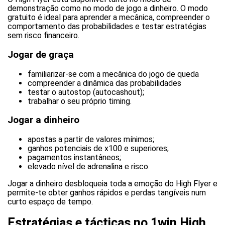
demonstração como no modo de jogo a dinheiro. O modo
gratuito é ideal para aprender a mecânica, compreender o
comportamento das probabilidades e testar estratégias
sem risco financeiro.
Jogar de graça
familiarizar-se com a mecânica do jogo de queda
compreender a dinâmica das probabilidades
testar o autostop (autocashout);
trabalhar o seu próprio timing.
Jogar a dinheiro
apostas a partir de valores mínimos;
ganhos potenciais de x100 e superiores;
pagamentos instantâneos;
elevado nível de adrenalina e risco.
Jogar a dinheiro desbloqueia toda a emoção do High Flyer e
permite-te obter ganhos rápidos e perdas tangíveis num
curto espaço de tempo.
Estratégias e tácticas no 1win High