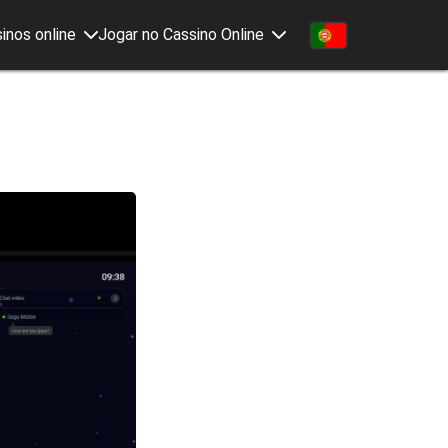
inos online
Jogar no Cassino Online
rtivos
oque
ografia
oque
de choque