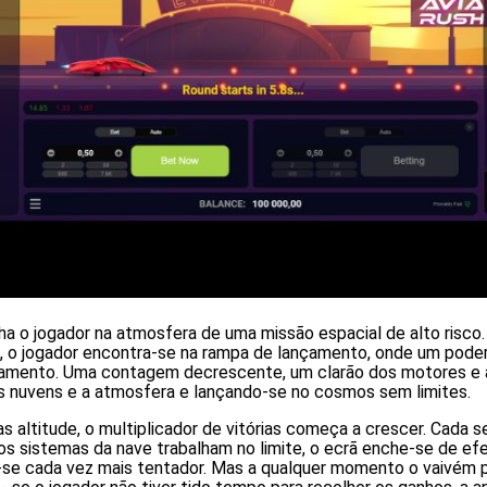
ha o jogador na atmosfera de uma missão espacial de alto risco
, o jogador encontra-se na rampa de lançamento, onde um pode
nçamento. Uma contagem decrescente, um clarão dos motores e
s nuvens e a atmosfera e lançando-se no cosmos sem limites.
s altitude, o multiplicador de vitórias começa a crescer. Cada 
s sistemas da nave trabalham no limite, o ecrã enche-se de efei
a-se cada vez mais tentador. Mas a qualquer momento o vaivém 