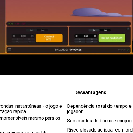
Desvantagens
rondas instantâneas - o jogo é
Dependência total do tempo e 
tação rápida.
jogador.
ompreensíveis mesmo para os
Sem modos de bónus e minijog
Risco elevado ao jogar com pro
 e imagens com estilo.