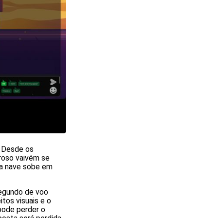
. Desde os
roso vaivém se
 a nave sobe em
segundo de voo
tos visuais e o
pode perder o