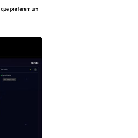
s que preferem um