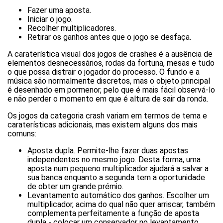
Fazer uma aposta.
Iniciar o jogo.
Recolher multiplicadores.
Retirar os ganhos antes que o jogo se desfaça.
A caraterística visual dos jogos de crashes é a ausência de
elementos desnecessários, rodas da fortuna, mesas e tudo
o que possa distrair o jogador do processo. O fundo e a
música são normalmente discretos, mas o objeto principal
é desenhado em pormenor, pelo que é mais fácil observá-lo
e não perder o momento em que é altura de sair da ronda.
Os jogos da categoria crash variam em termos de tema e
caraterísticas adicionais, mas existem alguns dos mais
comuns:
Aposta dupla. Permite-lhe fazer duas apostas
independentes no mesmo jogo. Desta forma, uma
aposta num pequeno multiplicador ajudará a salvar a
sua banca enquanto a segunda tem a oportunidade
de obter um grande prémio.
Levantamento automático dos ganhos. Escolher um
multiplicador, acima do qual não quer arriscar, também
complementa perfeitamente a função de aposta
dupla - colocar um conservador no levantamento