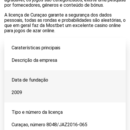
por fornecedores, géneros e conteúdo de bónus.
A licença de Curaçao garante a segurança dos dados
pessoais, todas as rondas e probabilidades são aleatórias, o
que em geral faz da Mostbet um excelente casino online
para jogos de azar online.
Caraterísticas principais
Descrição da empresa
Data de fundação
2009
Tipo e número da licença
Curaçao, número 8048/JAZ2016-065