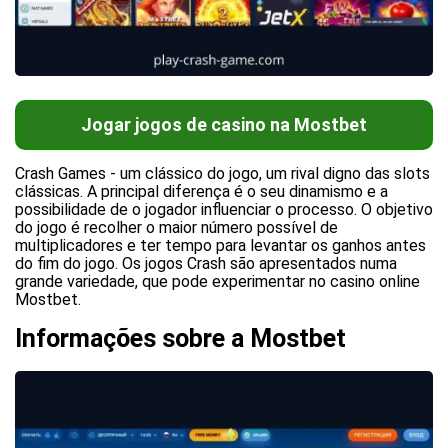
Jogar jogos de casino na Mostbet
Crash Games - um clássico do jogo, um rival digno das slots
clássicas. A principal diferença é o seu dinamismo e a
possibilidade de o jogador influenciar o processo. O objetivo
do jogo é recolher o maior número possível de
multiplicadores e ter tempo para levantar os ganhos antes
do fim do jogo. Os jogos Crash são apresentados numa
grande variedade, que pode experimentar no casino online
Mostbet.
Informações sobre a Mostbet