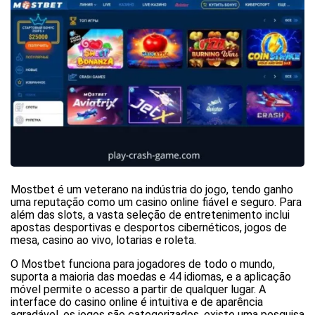
Mostbet é um veterano na indústria do jogo, tendo ganho
uma reputação como um casino online fiável e seguro. Para
além das slots, a vasta seleção de entretenimento inclui
apostas desportivas e desportos cibernéticos, jogos de
mesa, casino ao vivo, lotarias e roleta.
O Mostbet funciona para jogadores de todo o mundo,
suporta a maioria das moedas e 44 idiomas, e a aplicação
móvel permite o acesso a partir de qualquer lugar. A
interface do casino online é intuitiva e de aparência
agradável, os jogos são categorizados, existe uma pesquisa