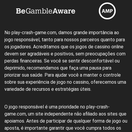
No play-crash-game.com, damos grande importância ao
jogo responsável, tanto para nossos parceiros quanto para
os jogadores. Acreditamos que os jogos de cassino online
devem ser agradáveis e positivos, sem preocupações com
perdas financeiras. Se você se sentir desconfortável ou
deprimido, recomendamos que faça uma pausa para
priorizar sua saúde. Para ajudar você a manter o controle
sobre sua experiência de jogo no cassino, oferecemos uma
variedade de recursos e estratégias úteis.
O jogo responsável é uma prioridade no play-crash-
game.com, um site independente não afiliado aos sites que
apoiamos. Antes de participar de qualquer forma de jogo ou
aposta, é importante garantir que você cumpra todos os