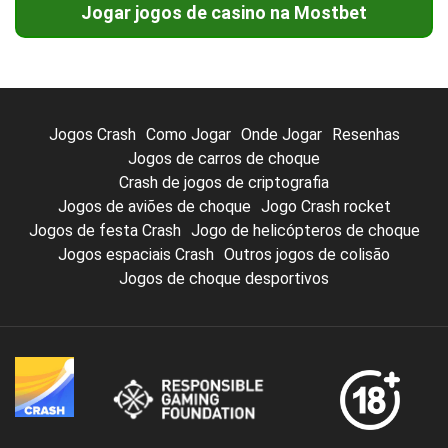
Jogar jogos de casino na Mostbet
Jogos Crash
Como Jogar
Onde Jogar
Resenhas
Jogos de carros de choque
Crash de jogos de criptografia
Jogos de aviões de choque
Jogo Crash rocket
Jogos de festa Crash
Jogo de helicópteros de choque
Jogos espaciais Crash
Outros jogos de colisão
Jogos de choque desportivos