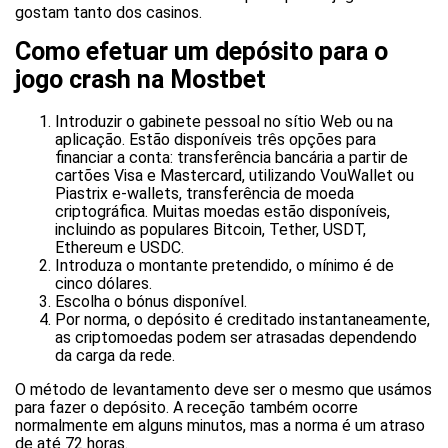
gostam tanto dos casinos.
Como efetuar um depósito para o
jogo crash na Mostbet
Introduzir o gabinete pessoal no sítio Web ou na
aplicação. Estão disponíveis três opções para
financiar a conta: transferência bancária a partir de
cartões Visa e Mastercard, utilizando VouWallet ou
Piastrix e-wallets, transferência de moeda
criptográfica. Muitas moedas estão disponíveis,
incluindo as populares Bitcoin, Tether, USDT,
Ethereum e USDC.
Introduza o montante pretendido, o mínimo é de
cinco dólares.
Escolha o bónus disponível.
Por norma, o depósito é creditado instantaneamente,
as criptomoedas podem ser atrasadas dependendo
da carga da rede.
O método de levantamento deve ser o mesmo que usámos
para fazer o depósito. A receção também ocorre
normalmente em alguns minutos, mas a norma é um atraso
de até 72 horas.