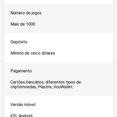
Número de jogos
Mais de 1000
Depósito
Mínimo de cinco dólares
Pagamento
Cartões bancários, diferentes tipos de
criptomoedas, Piastrix, VouWallet
Versão móvel
iOS, Android