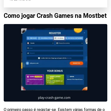
Como jogar Crash Games na Mostbet
O primeiro passo é registar-se. Existem várias formas de o