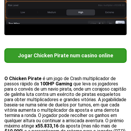
Jogar Chicken Pirate num casino online
O Chicken Pirate
é um jogo de Crash multiplicador de
passos rápido da
100HP Gaming
que leva os jogadores
para o convés de um navio pirata, onde um corajoso capitão
de galinha luta contra um exército de piratas esqueletos
para obter multiplicadores e grandes vitórias. A jogabilidade
baseia-se numa série de duelos por turnos, em que cada
vitória aumenta o multiplicador da aposta e uma derrota
termina a ronda. O jogador pode recolher os ganhos em
qualquer altura ou continuar a arriscada aventura. O prémio
máximo atinge
x55.833,16
da aposta (mas não mais de