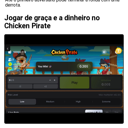
derrota.
Jogar de graça e a dinheiro no
Chicken Pirate