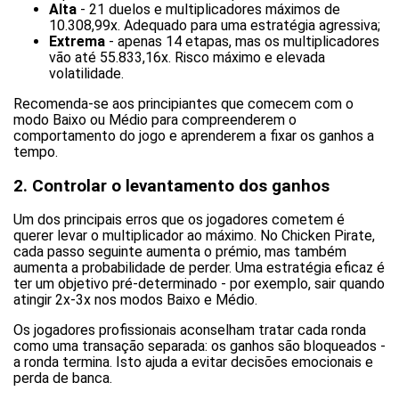
Alta
- 21 duelos e multiplicadores máximos de
10.308,99x. Adequado para uma estratégia agressiva;
Extrema
- apenas 14 etapas, mas os multiplicadores
vão até 55.833,16x. Risco máximo e elevada
volatilidade.
Recomenda-se aos principiantes que comecem com o
modo Baixo ou Médio para compreenderem o
comportamento do jogo e aprenderem a fixar os ganhos a
tempo.
2. Controlar o levantamento dos ganhos
Um dos principais erros que os jogadores cometem é
querer levar o multiplicador ao máximo. No Chicken Pirate,
cada passo seguinte aumenta o prémio, mas também
aumenta a probabilidade de perder. Uma estratégia eficaz é
ter um objetivo pré-determinado - por exemplo, sair quando
atingir 2x-3x nos modos Baixo e Médio.
Os jogadores profissionais aconselham tratar cada ronda
como uma transação separada: os ganhos são bloqueados -
a ronda termina. Isto ajuda a evitar decisões emocionais e
perda de banca.