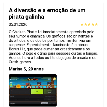
A diversão e a emoção de um
pirata galinha
05.01.2026
O Chicken Pirate foi imediatamente apreciado pelo
seu humor e dinâmica. Os gráficos são brilhantes e
divertidos, e os duelos por turnos mantêm-no em
suspense. Especialmente fascinante é o bónus
Bonus Hit, que pode aumentar drasticamente os
ganhos. O jogo é ótimo para sessões curtas e longas.
Aconselho-o a todos os fãs de jogos de arcada e de
Crash-games.
Marina S, 29 anos