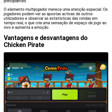
principiantes.
O elemento multijogador merece uma atenção especial. Os
jogadores podem ver as apostas activas de outros
utilizadores e observar as estatísticas das rondas em
tempo real, o que cria uma sensação de espaço de jogo ao
vivo e aumenta a emoção.
Vantagens e desvantagens do
Chicken Pirate