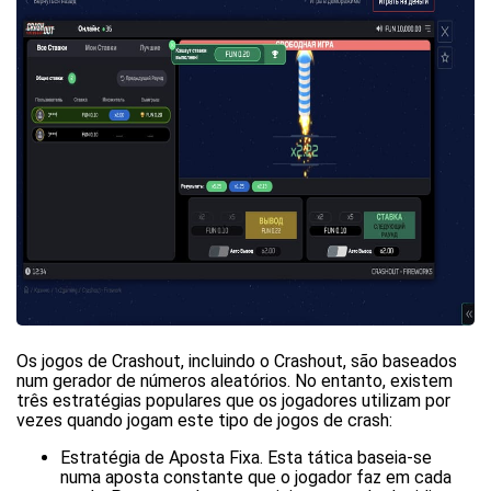
Os jogos de Crashout, incluindo o Crashout, são baseados
num gerador de números aleatórios. No entanto, existem
três estratégias populares que os jogadores utilizam por
vezes quando jogam este tipo de jogos de crash:
Estratégia de Aposta Fixa. Esta tática baseia-se
numa aposta constante que o jogador faz em cada