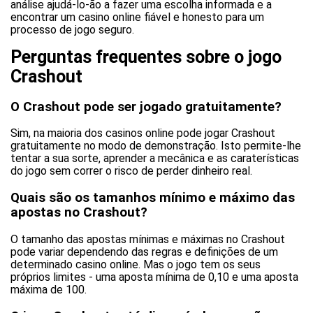
análise ajudá-lo-ão a fazer uma escolha informada e a
encontrar um casino online fiável e honesto para um
processo de jogo seguro.
Perguntas frequentes sobre o jogo
Crashout
O Crashout pode ser jogado gratuitamente?
Sim, na maioria dos casinos online pode jogar Crashout
gratuitamente no modo de demonstração. Isto permite-lhe
tentar a sua sorte, aprender a mecânica e as caraterísticas
do jogo sem correr o risco de perder dinheiro real.
Quais são os tamanhos mínimo e máximo das
apostas no Crashout?
O tamanho das apostas mínimas e máximas no Crashout
pode variar dependendo das regras e definições de um
determinado casino online. Mas o jogo tem os seus
próprios limites - uma aposta mínima de 0,10 e uma aposta
máxima de 100.