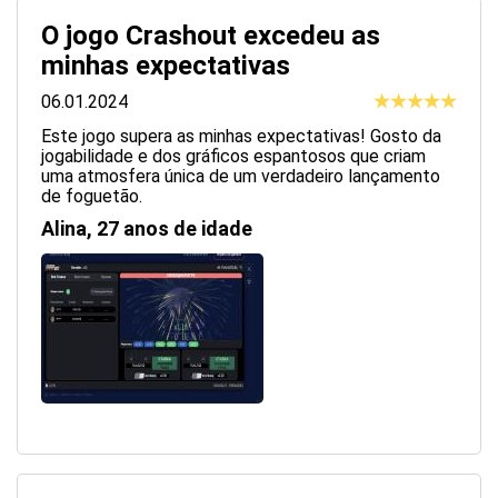
O jogo Crashout excedeu as
minhas expectativas
06.01.2024
Este jogo supera as minhas expectativas! Gosto da
jogabilidade e dos gráficos espantosos que criam
uma atmosfera única de um verdadeiro lançamento
de foguetão.
Alina, 27 anos de idade