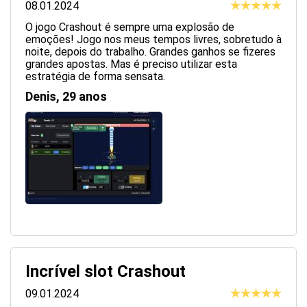
08.01.2024
O jogo Crashout é sempre uma explosão de
emoções! Jogo nos meus tempos livres, sobretudo à
noite, depois do trabalho. Grandes ganhos se fizeres
grandes apostas. Mas é preciso utilizar esta
estratégia de forma sensata.
Denis, 29 anos
Incrível slot Crashout
09.01.2024