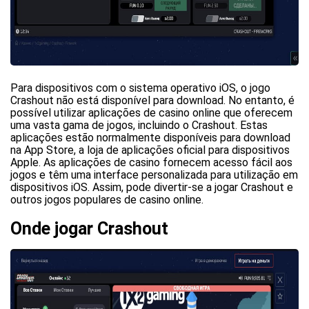
Para dispositivos com o sistema operativo iOS, o jogo
Crashout não está disponível para download. No entanto, é
possível utilizar aplicações de casino online que oferecem
uma vasta gama de jogos, incluindo o Crashout. Estas
aplicações estão normalmente disponíveis para download
na App Store, a loja de aplicações oficial para dispositivos
Apple. As aplicações de casino fornecem acesso fácil aos
jogos e têm uma interface personalizada para utilização em
dispositivos iOS. Assim, pode divertir-se a jogar Crashout e
outros jogos populares de casino online.
Onde jogar Crashout