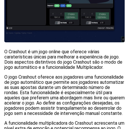
O Crashout é um jogo online que oferece várias
caraterísticas únicas para melhorar a experiência de jogo.
Dois aspectos distintivos do jogo Crashout são o modo de
jogo automático e a funcionalidade Multiplicador.
O jogo Crashout oferece aos jogadores uma funcionalidade
de jogo automático que permite aos jogadores automatizar
as suas apostas durante um determinado número de
rondas. Esta funcionalidade é especialmente útil para
aqueles que preferem uma abordagem mais livre ou querem
acelerar o jogo. Ao definir as configurações desejadas, os
jogadores podem assistir tranquilamente ao desenrolar do
jogo sem a necessidade de intervenção manual constante.
A funcionalidade multiplicadora do Crashout acrescenta um
nível extra de emoção e potencial recompensa ao jogo. O