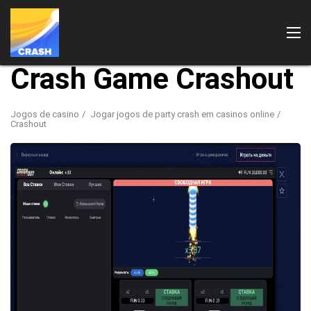
Crash Game Crashout
Jogos de casino
Jogar jogos de party crash em casinos online
Crashout
Jogos crash em cassinos online
Jogar no Cassino Online