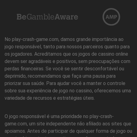
No play-crash-game.com, damos grande importância ao
jogo responsável, tanto para nossos parceiros quanto para
os jogadores. Acreditamos que os jogos de cassino online
devem ser agradáveis e positivos, sem preocupações com
perdas financeiras. Se você se sentir desconfortável ou
deprimido, recomendamos que faça uma pausa para
priorizar sua saúde. Para ajudar você a manter o controle
sobre sua experiência de jogo no cassino, oferecemos uma
variedade de recursos e estratégias úteis.
O jogo responsável é uma prioridade no play-crash-
game.com, um site independente não afiliado aos sites que
apoiamos. Antes de participar de qualquer forma de jogo ou