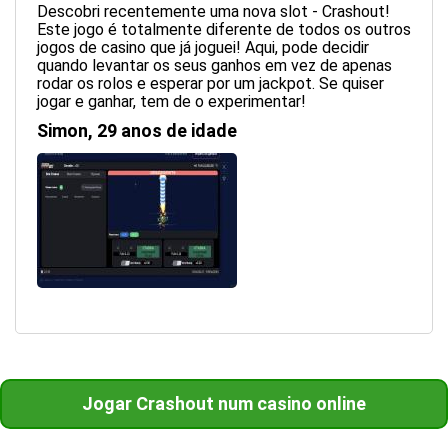
Descobri recentemente uma nova slot - Crashout!
Este jogo é totalmente diferente de todos os outros
jogos de casino que já joguei! Aqui, pode decidir
quando levantar os seus ganhos em vez de apenas
rodar os rolos e esperar por um jackpot. Se quiser
jogar e ganhar, tem de o experimentar!
Simon, 29 anos de idade
Jogar Crashout num casino online