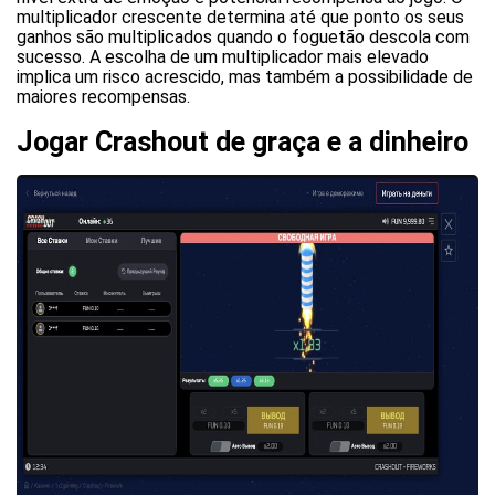
multiplicador crescente determina até que ponto os seus
ganhos são multiplicados quando o foguetão descola com
sucesso. A escolha de um multiplicador mais elevado
implica um risco acrescido, mas também a possibilidade de
maiores recompensas.
Jogar Crashout de graça e a dinheiro