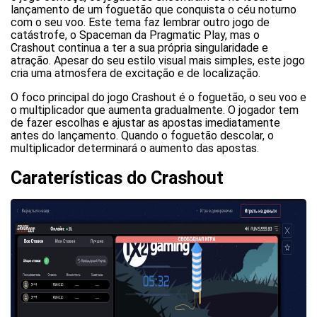
lançamento de um foguetão que conquista o céu noturno
com o seu voo. Este tema faz lembrar outro jogo de
catástrofe, o Spaceman da Pragmatic Play, mas o
Crashout continua a ter a sua própria singularidade e
atração. Apesar do seu estilo visual mais simples, este jogo
cria uma atmosfera de excitação e de localização.
O foco principal do jogo Crashout é o foguetão, o seu voo e
o multiplicador que aumenta gradualmente. O jogador tem
de fazer escolhas e ajustar as apostas imediatamente
antes do lançamento. Quando o foguetão descolar, o
multiplicador determinará o aumento das apostas.
Caraterísticas do Crashout