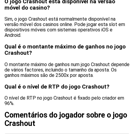
O jogo Crashout está disponível na versão
móvel do casino?
Sim, o jogo Crashout está normalmente disponível na
versão móvel dos casinos online. Pode jogar esta slot em
dispositivos móveis com sistemas operativos iOS e
Android.
Qual é o montante máximo de ganhos no jogo
Crashout?
O montante máximo de ganhos num jogo Crashout depende
de vários factores, incluindo o tamanho da aposta. Os
ganhos máximos são de 2500x por aposta.
Qual é o nível de RTP do jogo Crashout?
O nível de RTP no jogo Crashout é fixado pelo criador em
96%.
Comentários do jogador sobre o jogo
Crashout