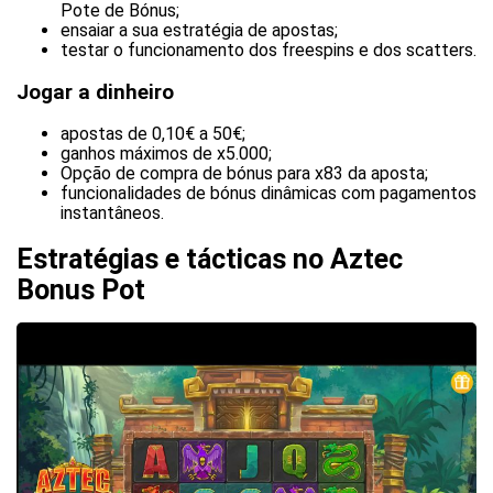
Pote de Bónus;
ensaiar a sua estratégia de apostas;
testar o funcionamento dos freespins e dos scatters.
Jogar a dinheiro
apostas de 0,10€ a 50€;
ganhos máximos de x5.000;
Opção de compra de bónus para x83 da aposta;
funcionalidades de bónus dinâmicas com pagamentos
instantâneos.
Estratégias e tácticas no Aztec
Bonus Pot