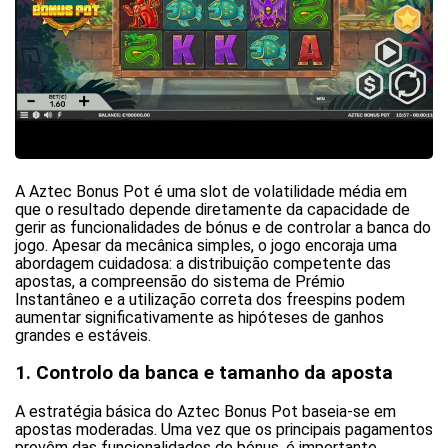
A Aztec Bonus Pot é uma slot de volatilidade média em
que o resultado depende diretamente da capacidade de
gerir as funcionalidades de bónus e de controlar a banca do
jogo. Apesar da mecânica simples, o jogo encoraja uma
abordagem cuidadosa: a distribuição competente das
apostas, a compreensão do sistema de Prémio
Instantâneo e a utilização correta dos freespins podem
aumentar significativamente as hipóteses de ganhos
grandes e estáveis.
1. Controlo da banca e tamanho da aposta
A estratégia básica do Aztec Bonus Pot baseia-se em
apostas moderadas. Uma vez que os principais pagamentos
provêm das funcionalidades de bónus, é importante