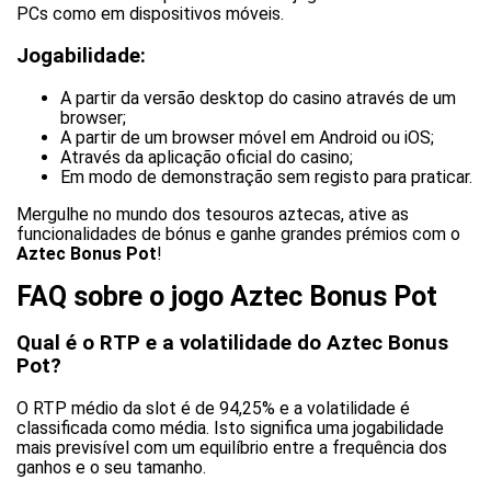
PCs como em dispositivos móveis.
Jogabilidade:
A partir da versão desktop do casino através de um
browser;
A partir de um browser móvel em Android ou iOS;
Através da aplicação oficial do casino;
Em modo de demonstração sem registo para praticar.
Mergulhe no mundo dos tesouros aztecas, ative as
funcionalidades de bónus e ganhe grandes prémios com o
Aztec Bonus Pot
!
FAQ sobre o jogo Aztec Bonus Pot
Qual é o RTP e a volatilidade do Aztec Bonus
Pot?
O RTP médio da slot é de 94,25% e a volatilidade é
classificada como média. Isto significa uma jogabilidade
mais previsível com um equilíbrio entre a frequência dos
ganhos e o seu tamanho.