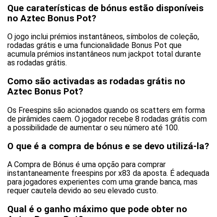
Que caraterísticas de bónus estão disponíveis
no Aztec Bonus Pot?
O jogo inclui prémios instantâneos, símbolos de coleção,
rodadas grátis e uma funcionalidade Bonus Pot que
acumula prémios instantâneos num jackpot total durante
as rodadas grátis.
Como são activadas as rodadas grátis no
Aztec Bonus Pot?
Os Freespins são acionados quando os scatters em forma
de pirâmides caem. O jogador recebe 8 rodadas grátis com
a possibilidade de aumentar o seu número até 100.
O que é a compra de bónus e se devo utilizá-la?
A Compra de Bónus é uma opção para comprar
instantaneamente freespins por x83 da aposta. É adequada
para jogadores experientes com uma grande banca, mas
requer cautela devido ao seu elevado custo.
Qual é o ganho máximo que pode obter no