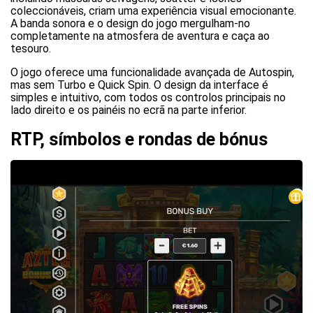
coleccionáveis, criam uma experiência visual emocionante.
A banda sonora e o design do jogo mergulham-no
completamente na atmosfera de aventura e caça ao
tesouro.
O jogo oferece uma funcionalidade avançada de Autospin,
mas sem Turbo e Quick Spin. O design da interface é
simples e intuitivo, com todos os controlos principais no
lado direito e os painéis no ecrã na parte inferior.
RTP, símbolos e rondas de bónus