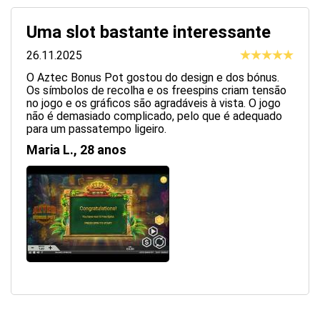
Uma slot bastante interessante
26.11.2025
O Aztec Bonus Pot gostou do design e dos bónus.
Os símbolos de recolha e os freespins criam tensão
no jogo e os gráficos são agradáveis à vista. O jogo
não é demasiado complicado, pelo que é adequado
para um passatempo ligeiro.
Maria L., 28 anos