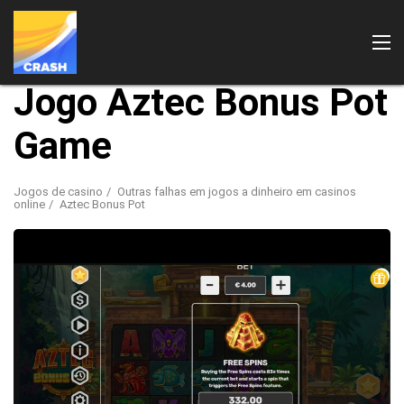
Jogo Aztec Bonus Pot
Game
Jogos de casino
Outras falhas em jogos a dinheiro em casinos
online
Aztec Bonus Pot
Jogos crash em cassinos online
Jogar no Cassino Online