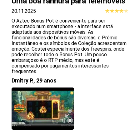
Uma boa ranhura para telemóveis
20.11.2025
O Aztec Bonus Pot é conveniente para ser
executado num smartphone - a interface está
adaptada aos dispositivos móveis. As
funcionalidades de bónus são diversas, o Prémio
Instantâneo e os símbolos de Coleção acrescentam
emoção. Gostei especialmente dos freespins, onde
pode recolher todo o Bonus Pot. Um pouco
embaraçoso é o RTP médio, mas este é
compensado por pagamentos interessantes
frequentes.
Dmitry P., 29 anos