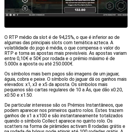
O RTP médio da slot é de 94,25%, o que é inferior ao de
algumas das principais slots com temática azteca. A
volatilidade do jogo é média, o que compensa o valor do
RTP e torna as apostas mais previsíveis. As apostas variam
entre 0,10€ e 50€ por rodada e o prémio máximo é de
5.000x a aposta ou até 250.000€.
Os símbolos mais bem pagos são imagens de um jaguar,
águia, cobra e peixe. O símbolo do jaguar dá os ganhos mais
elevados: x1, x3 e x5 da aposta. Os símbolos mais
pequenos são cartas regulares de 10 a Ás, que dão x0.20,
x0.50 e x1.50.
De particular interesse são os Prémios Instantâneos, que
podem aparecer nos primeiros quatro rolos. Estes trazem
ganhos de x1 a x100 e são instantaneamente totalizados
quando o símbolo Collect aparece no quinto rolo. Os
scatters na forma de pirâmides activam 8 rodadas grátis e
na rodada de bónus pode atingir até 100 rodadas grátis. A