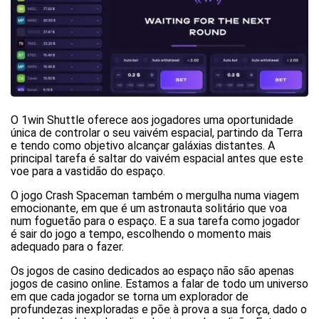
O 1win Shuttle oferece aos jogadores uma oportunidade
única de controlar o seu vaivém espacial, partindo da Terra
e tendo como objetivo alcançar galáxias distantes. A
principal tarefa é saltar do vaivém espacial antes que este
voe para a vastidão do espaço.
O jogo Crash Spaceman também o mergulha numa viagem
emocionante, em que é um astronauta solitário que voa
num foguetão para o espaço. E a sua tarefa como jogador
é sair do jogo a tempo, escolhendo o momento mais
adequado para o fazer.
Os jogos de casino dedicados ao espaço não são apenas
jogos de casino online. Estamos a falar de todo um universo
em que cada jogador se torna um explorador de
profundezas inexploradas e põe à prova a sua força, dado o