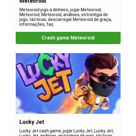
Meteoroid
Meteoroid jogo a dinheiro, jogar Meteoroid,
Meteoroid, Meteoroid, análises, estratégia de
jogo, tácticas, descarregar Meteoroid de graça,
informações, faq
Crash game Meteoroid
Lucky Jet
Lucky Jet cash game, jogar Lucky Jet, Lucky Jet,
Lucky Jet, análises, estratégia de jogo, tácticas,