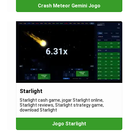
Crash Meteor Gemini Jogo
Starlight
Starlight cash game, jogar Starlight online,
Starlight reviews, Starlight strategy game,
download Starlight
Jogo Starlight