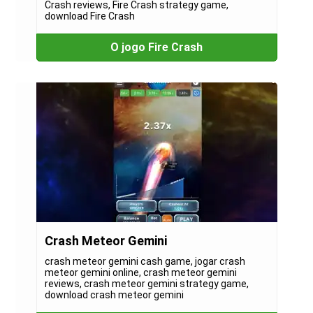
Crash reviews, Fire Crash strategy game,
download Fire Crash
O jogo Fire Crash
Crash Meteor Gemini
crash meteor gemini cash game, jogar crash
meteor gemini online, crash meteor gemini
reviews, crash meteor gemini strategy game,
download crash meteor gemini