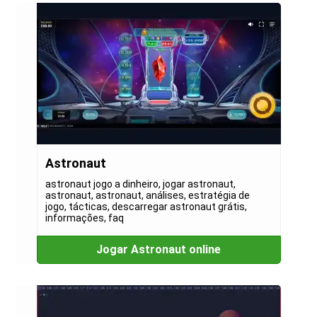
Astronaut
astronaut jogo a dinheiro, jogar astronaut,
astronaut, astronaut, análises, estratégia de
jogo, tácticas, descarregar astronaut grátis,
informações, faq
Jogar Astronaut online