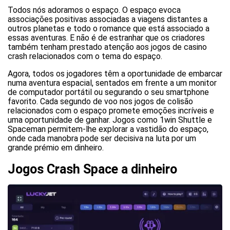
Todos nós adoramos o espaço. O espaço evoca
associações positivas associadas a viagens distantes a
outros planetas e todo o romance que está associado a
essas aventuras. E não é de estranhar que os criadores
também tenham prestado atenção aos jogos de casino
crash relacionados com o tema do espaço.
Agora, todos os jogadores têm a oportunidade de embarcar
numa aventura espacial, sentados em frente a um monitor
de computador portátil ou segurando o seu smartphone
favorito. Cada segundo de voo nos jogos de colisão
relacionados com o espaço promete emoções incríveis e
uma oportunidade de ganhar. Jogos como 1win Shuttle e
Spaceman permitem-lhe explorar a vastidão do espaço,
onde cada manobra pode ser decisiva na luta por um
grande prémio em dinheiro.
Jogos Crash Space a dinheiro