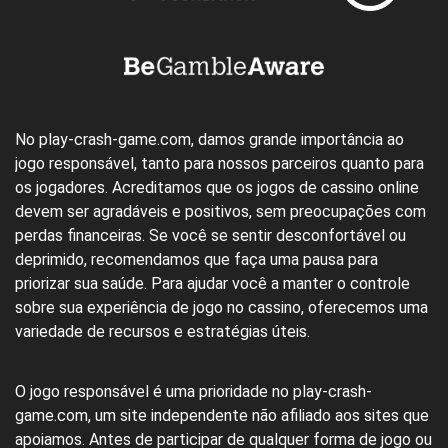
No play-crash-game.com, damos grande importância ao
jogo responsável, tanto para nossos parceiros quanto para
os jogadores. Acreditamos que os jogos de cassino online
devem ser agradáveis e positivos, sem preocupações com
perdas financeiras. Se você se sentir desconfortável ou
deprimido, recomendamos que faça uma pausa para
priorizar sua saúde. Para ajudar você a manter o controle
sobre sua experiência de jogo no cassino, oferecemos uma
variedade de recursos e estratégias úteis.
O jogo responsável é uma prioridade no play-crash-
game.com, um site independente não afiliado aos sites que
apoiamos. Antes de participar de qualquer forma de jogo ou