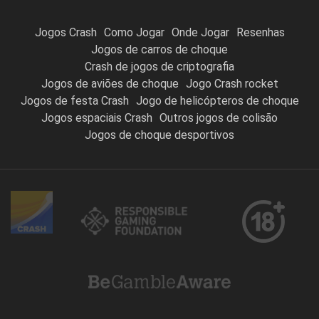
Jogos Crash
Como Jogar
Onde Jogar
Resenhas
Jogos de carros de choque
Crash de jogos de criptografia
Jogos de aviões de choque
Jogo Crash rocket
Jogos de festa Crash
Jogo de helicópteros de choque
Jogos espaciais Crash
Outros jogos de colisão
Jogos de choque desportivos