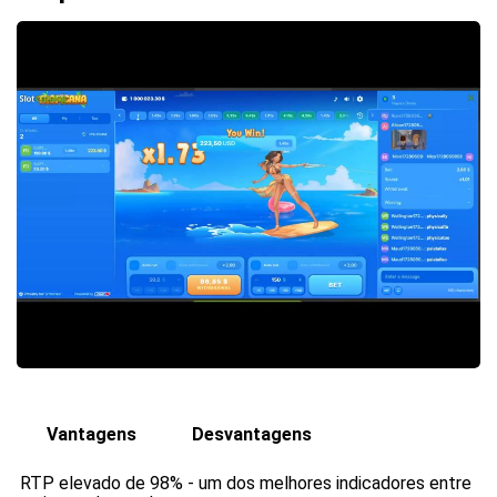
Vantagens
Desvantagens
RTP elevado de 98% - um dos melhores indicadores entre