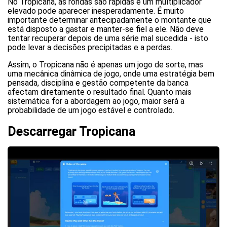
No Tropicana, as rondas são rápidas e um multiplicador
elevado pode aparecer inesperadamente. É muito
importante determinar antecipadamente o montante que
está disposto a gastar e manter-se fiel a ele. Não deve
tentar recuperar depois de uma série mal sucedida - isto
pode levar a decisões precipitadas e a perdas.
Assim, o Tropicana não é apenas um jogo de sorte, mas
uma mecânica dinâmica de jogo, onde uma estratégia bem
pensada, disciplina e gestão competente da banca
afectam diretamente o resultado final. Quanto mais
sistemática for a abordagem ao jogo, maior será a
probabilidade de um jogo estável e controlado.
Descarregar Tropicana