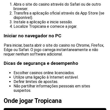
Abra o site do casino através do Safari ou de outro
browser.
Transfira a aplicação oficial através da App Store (se
disponível).
Instale a aplicação e inicie sessão.
Localize Tropicana e comece a jogar.
Iniciar no navegador no PC
Para iniciar, basta abrir o site do casino no Chrome, Firefox,
Edge ou Safari. O jogo carrega instantaneamente e não
requer nenhum software adicional.
Dicas de segurança e desempenho
Escolher casinos online licenciados.
Utilize uma ligação à Internet estável.
Definir limites de apostas.
Não partilhar informações pessoais em sites
suspeitos.
Onde jogar Tropicana