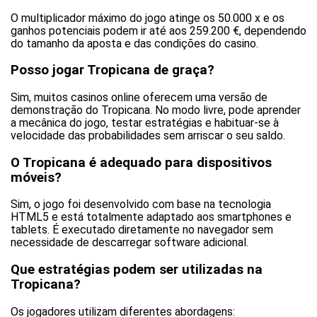
O multiplicador máximo do jogo atinge os 50.000 x e os
ganhos potenciais podem ir até aos 259.200 €, dependendo
do tamanho da aposta e das condições do casino.
Posso jogar Tropicana de graça?
Sim, muitos casinos online oferecem uma versão de
demonstração do Tropicana. No modo livre, pode aprender
a mecânica do jogo, testar estratégias e habituar-se à
velocidade das probabilidades sem arriscar o seu saldo.
O Tropicana é adequado para dispositivos
móveis?
Sim, o jogo foi desenvolvido com base na tecnologia
HTML5 e está totalmente adaptado aos smartphones e
tablets. É executado diretamente no navegador sem
necessidade de descarregar software adicional.
Que estratégias podem ser utilizadas na
Tropicana?
Os jogadores utilizam diferentes abordagens: