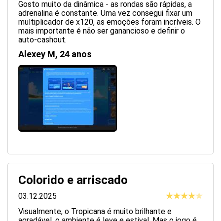
Gosto muito da dinâmica - as rondas são rápidas, a
adrenalina é constante. Uma vez consegui fixar um
multiplicador de x120, as emoções foram incríveis. O
mais importante é não ser ganancioso e definir o
auto-cashout.
Alexey M, 24 anos
Colorido e arriscado
03.12.2025
Visualmente, o Tropicana é muito brilhante e
agradável, o ambiente é leve e estival. Mas o jogo é