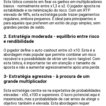
Esta tática consiste em fixar os ganhos em multiplicadores
baixos - normalmente entre x1,3 e x2. O jogador aposta na
estabilidade e na minimização do risco. Com um RTP
elevado de 98%, esta estratégia pode trazer pagamentos
regulares, embora pequenos. É ideal para principiantes e
para aqueles que preferem um estilo de jogo simples, sem
grandes perdas de saldo.
2. Estratégia moderada - equilíbrio entre risco
e rendibilidade
O jogador define o auto-cashout entre x3-x10. Esta é a
abordagem mais popular que permite combinar um risco
razoável e a possibilidade de obter um lucro tangível. Com
esta tática, é importante ter em atenção o tamanho da
aposta e não a aumentar agressivamente após uma perda.
3- Estratégia agressiva - à procura de um
grande multiplicador
Esta estratégia centra-se na expetativa de probabilidades
elevadas - x50, x100 e superiores. O lucro potencial aqui é
maximizado, mas a probabilidade de cair antes de atingir o
objetivo também é elevada. Esta abordagem requer