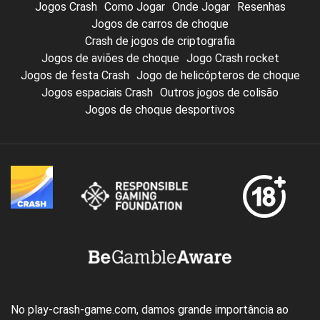
Jogos Crash
Como Jogar
Onde Jogar
Resenhas
Jogos de carros de choque
Crash de jogos de criptografia
Jogos de aviões de choque
Jogo Crash rocket
Jogos de festa Crash
Jogo de helicópteros de choque
Jogos espaciais Crash
Outros jogos de colisão
Jogos de choque desportivos
No play-crash-game.com, damos grande importância ao