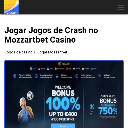
Jogar Jogos de Crash no
Mozzartbet Casino
Jogos de casino
Jogar Mozzartbet
Jogos crash em cassinos online
Jogar no Cassino Online